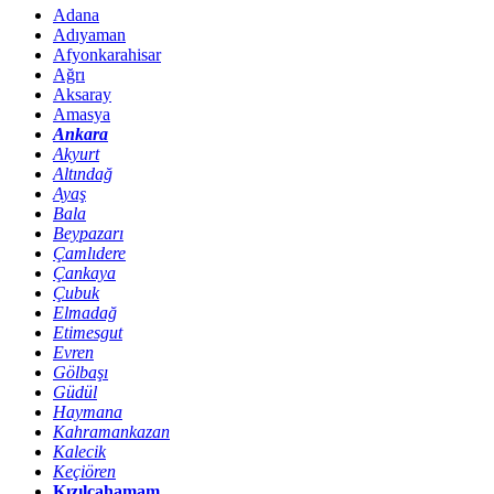
Adana
Adıyaman
Afyonkarahisar
Ağrı
Aksaray
Amasya
Ankara
Akyurt
Altındağ
Ayaş
Bala
Beypazarı
Çamlıdere
Çankaya
Çubuk
Elmadağ
Etimesgut
Evren
Gölbaşı
Güdül
Haymana
Kahramankazan
Kalecik
Keçiören
Kızılcahamam