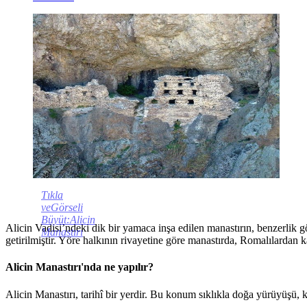
Tıkla
veGörseli
Büyüt:Alicin
Alicin Vadisi’ndeki dik bir yamaca inşa edilen manastırın, benzerlik
Manastırı
getirilmiştir. Yöre halkının rivayetine göre manastırda, Romalılardan k
Alicin Manastırı'nda ne yapılır?
Alicin Manastırı, tarihî bir yerdir. Bu konum sıklıkla doğa yürüyüşü, 