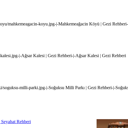
-koyu/mahkemeagacin-koyu.jpg-|-Mahkemeağacin Köyü | Gezi Rehberi
kalesi.jpg-|-Ağsar Kalesi | Gezi Rehberi-|-Ağsar Kalesi | Gezi Rehberi
i/soguksu-milli-parki.jpg-|-Soğuksu Milli Parkı | Gezi Rehberi-|-Soğuks