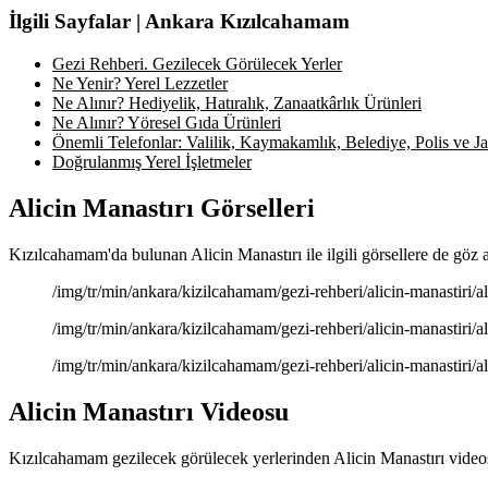
İlgili Sayfalar | Ankara Kızılcahamam
Gezi Rehberi. Gezilecek Görülecek Yerler
Ne Yenir? Yerel Lezzetler
Ne Alınır? Hediyelik, Hatıralık, Zanaatkârlık Ürünleri
Ne Alınır? Yöresel Gıda Ürünleri
Önemli Telefonlar: Valilik, Kaymakamlık, Belediye, Polis ve Jan
Doğrulanmış Yerel İşletmeler
Alicin Manastırı Görselleri
Kızılcahamam'da bulunan Alicin Manastırı ile ilgili görsellere de göz a
/img/tr/min/ankara/kizilcahamam/gezi-rehberi/alicin-manastiri/ali
/img/tr/min/ankara/kizilcahamam/gezi-rehberi/alicin-manastiri/ali
/img/tr/min/ankara/kizilcahamam/gezi-rehberi/alicin-manastiri/ali
Alicin Manastırı Videosu
Kızılcahamam gezilecek görülecek yerlerinden Alicin Manastırı videos