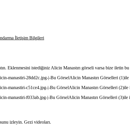
darma İletişim Bilgileri
tın. Eklenmesini istediğiniz Alicin Manastırı görseli varsa bize iletin b
cin-manastiri-28dd2c.jpg-|-Bu GörselAlicin Manastırı Görselleri (1)ile il
cin-manastiri-c51ce4.jpg-|-Bu GörselAlicin Manastırı Görselleri (2)ile il
cin-manastiri-f033ab.jpg-|-Bu GörselAlicin Manastırı Görselleri (3)ile il
unu izleyin. Gezi videoları.