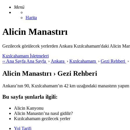
Menü
Harita
Alicin Manastırı
Gezilecek görülecek yerlerden Ankara Kızılcahamam'daki Alicin Manastırı 
Kızılcahamam İşletmeleri
‹‹
Ana Sayfa
Ana Sayfa
›
Ankara
›
Kızılcahamam
›
Gezi Rehberi
›
Alicin Manastırı › Gezi Rehberi
Ankara’nın 90, Kızılcahamam’ın 42 km uzağındaki manastırın yapım yı
Bu sayfa şunlarla ilgili:
Alicin Kanyonu
Alicin Manastırı’na nasıl gidilir?
Kızılcahamam gezilecek yerler
Yol Tarifi