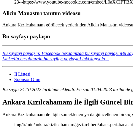
23-|-https://www.youtube-nocookie.com/embed/L0aXCIFTB
Alicin Manastırı tanıtım videosu
Ankara Kızılcahamam görülecek yerlerinden Alicin Manastırı videosunu
Bu sayfayı paylaşın
Bu sayfayı paylaşın: Facebook hesabınızda bu sayfayı paylaşın
Bu say
LinkedIn hesabınızda bu sayfayı paylaşın
Linki kopyala...
İl Listesi
Sponsor Olun
Bu sayfa 24.10.2022 tarihinde eklendi. En son 01.04.2023 tarihinde g
Ankara Kızılcahamam İle İlgili Güncel Bi
Ankara Kızılcahamam ile ilgili son eklenen ya da güncellenen birkaç say
img/tr/min/ankara/kizilcahamam/gezi-rehberi/abaci-peri-bacalari