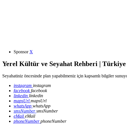
Sponsor
X
Yerel Kültür ve Seyahat Rehberi | Türkiye
Seyahatiniz öncesinde plan yapabilmeniz için kapsamlı bilgiler sunuyo
instagram
instagram
facebook
facebook
linkedin
linkedin
mapsUrl
mapsUrl
whatsApp
whatsApp
smsNumber
smsNumber
eMail
eMail
phoneNumber
phoneNumber