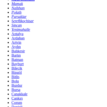
Mamak
Nallıhan
Polatlı
Pursaklar
Şereflikoçhisar
Sincan
Yenimahalle
Antalya
Ardahan
Artvin
Aydın
Balıkesir
Bartın
Batman
Bayburt
Bilecik
Bingöl
Bitlis
Bolu
Burdur
Bursa
Çanakkale
Çankırı
Çorum
Denizli