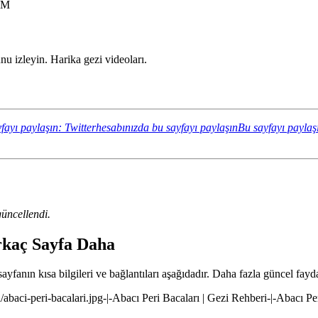
XM
 izleyin. Harika gezi videoları.
fayı paylaşın: Twitterhesabınızda bu sayfayı paylaşın
Bu sayfayı paylaş
üncellendi.
rkaç Sayfa Daha
fanın kısa bilgileri ve bağlantıları aşağıdadır. Daha fazla güncel faydal
/abaci-peri-bacalari.jpg-|-Abacı Peri Bacaları | Gezi Rehberi-|-Abacı Pe