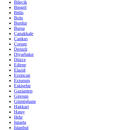
Bilecik
Bingöl
Bitlis
Bolu
Burdur
Bursa
Çanakkale
Çankırı
Çorum
Denizli
Diyarbakır
Düzce
Edirne
Elazığ
Erzincan
Erzurum
Eskişehir
Gaziantep
Giresun
Gümüşhane
Hakkari
Hatay
Iğdır
Isparta
İstanbul