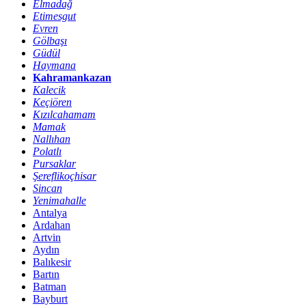
Elmadağ
Etimesgut
Evren
Gölbaşı
Güdül
Haymana
Kahramankazan
Kalecik
Keçiören
Kızılcahamam
Mamak
Nallıhan
Polatlı
Pursaklar
Şereflikoçhisar
Sincan
Yenimahalle
Antalya
Ardahan
Artvin
Aydın
Balıkesir
Bartın
Batman
Bayburt