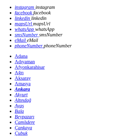
instagram
instagram
facebook
facebook
linkedin
linkedin
mapsUrl
mapsUrl
whatsApp
whatsApp
smsNumber
smsNumber
eMail
eMail
phoneNumber
phoneNumber
Adana
Adıyaman
Afyonkarahisar
Ağrı
Aksaray
Amasya
Ankara
Akyurt
Altındağ
Ayaş
Bala
Beypazarı
Çamlıdere
Çankaya
Çubuk