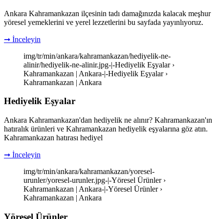
Ankara Kahramankazan ilçesinin tadı damağınızda kalacak meşhur
yöresel yemeklerini ve yerel lezzetlerini bu sayfada yayınlıyoruz.
➞ İnceleyin
img/tr/min/ankara/kahramankazan/hediyelik-ne-
alinir/hediyelik-ne-alinir.jpg-|-Hediyelik Eşyalar ›
Kahramankazan | Ankara-|-Hediyelik Eşyalar ›
Kahramankazan | Ankara
Hediyelik Eşyalar
Ankara Kahramankazan'dan hediyelik ne alınır? Kahramankazan'ın
hatıralık ürünleri ve Kahramankazan hediyelik eşyalarına göz atın.
Kahramankazan hatırası hediyel
➞ İnceleyin
img/tr/min/ankara/kahramankazan/yoresel-
urunler/yoresel-urunler.jpg-|-Yöresel Ürünler ›
Kahramankazan | Ankara-|-Yöresel Ürünler ›
Kahramankazan | Ankara
Yöresel Ürünler