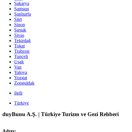
Sakarya
Samsun
Şanlıurfa
Siirt
Sinop
Şırnak
Sivas
Tekirdağ
Tokat
Trabzon
Tunceli
Uşak
Van
Yalova
Yozgat
Zonguldak
ilgili
Türkiye
duyBunu A.Ş. | Türkiye Turizm ve Gezi Rehberi
Adres: