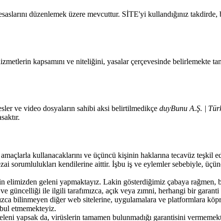
in esaslarını düzenlemek üzere mevcuttur. SİTE'yi kullandığınız takdirde, 
izmetlerin kapsamını ve niteliğini, yasalar çerçevesinde belirlemekte ta
esler ve video dosyaların sahibi aksi belirtilmedikçe
duyBunu A.Ş. | Tür
saktır.
maçlarla kullanacaklarını ve üçüncü kişinin haklarına tecavüz teşkil ed
ai sorumlulukları kendilerine aittir. İşbu iş ve eylemler sebebiyle, üçün
elimizden geleni yapmaktayız. Lakin gösterdiğimiz çabaya rağmen, bu bilgi
u ve güncelliği ile ilgili tarafımızca, açık veya zımni, herhangi bir gara
mızca bilinmeyen diğer web sitelerine, uygulamalara ve platformlara köprü
kabul etmemekteyiz.
eni yapsak da, virüslerin tamamen bulunmadığı garantisini vermemektey