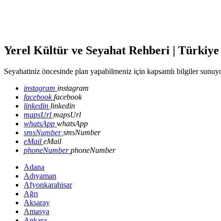
Yerel Kültür ve Seyahat Rehberi | Türkiye
Seyahatiniz öncesinde plan yapabilmeniz için kapsamlı bilgiler sunuyo
instagram
instagram
facebook
facebook
linkedin
linkedin
mapsUrl
mapsUrl
whatsApp
whatsApp
smsNumber
smsNumber
eMail
eMail
phoneNumber
phoneNumber
Adana
Adıyaman
Afyonkarahisar
Ağrı
Aksaray
Amasya
Ankara