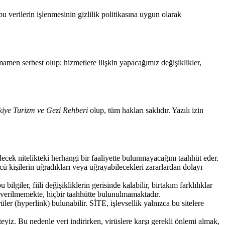
bu verilerin işlenmesinin gizlilik politikasına uygun olarak
mamen serbest olup; hizmetlere ilişkin yapacağımız değişiklikler,
kiye Turizm ve Gezi Rehberi
olup, tüm hakları saklıdır. Yazılı izin
ecek nitelikteki herhangi bir faaliyette bulunmayacağını taahhüt eder.
cü kişilerin uğradıkları veya uğrayabilecekleri zararlardan dolayı
ler, fiili değişikliklerin gerisinde kalabilir, birtakım farklılıklar
nti verilmemekte, hiçbir taahhütte bulunulmamaktadır.
ler (hyperlink) bulunabilir. SİTE, işlevsellik yalnızca bu sitelere
iz. Bu nedenle veri indirirken, virüslere karşı gerekli önlemi almak,