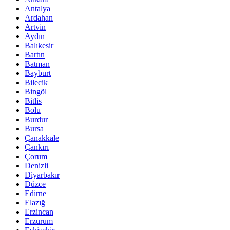
Antalya
Ardahan
Artvin
Aydın
Balıkesir
Bartın
Batman
Bayburt
Bilecik
Bingöl
Bitlis
Bolu
Burdur
Bursa
Çanakkale
Çankırı
Çorum
Denizli
Diyarbakır
Düzce
Edirne
Elazığ
Erzincan
Erzurum