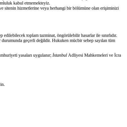
rumluluk kabul etmemekteyiz.
e sitenin hizmetlerine veya herhangi bir bölümüne olan erişiminizi
edilebilecek toplam tazminat, öngörülebilir hasarlar ile sınırlıdır.
lar durumunda geçerli değildir. Hukuken mücbir sebep sayılan tüm
uriyeti yasaları uygulanır;
İstanbul
Adliyesi Mahkemeleri ve İcra
in.