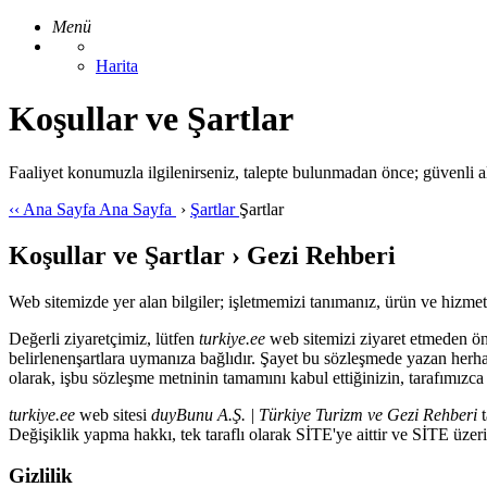
Menü
Harita
Koşullar ve Şartlar
Faaliyet konumuzla ilgilenirseniz, talepte bulunmadan önce; güvenli alı
‹‹
Ana Sayfa
Ana Sayfa
›
Şartlar
Şartlar
Koşullar ve Şartlar › Gezi Rehberi
Web sitemizde yer alan bilgiler; işletmemizi tanımanız, ürün ve hizmetl
Değerli ziyaretçimiz, lütfen
turkiye.ee
web sitemizi ziyaret etmeden ö
belirlenenşartlara uymanıza bağlıdır. Şayet bu sözleşmede yazan herhan
olarak, işbu sözleşme metninin tamamını kabul ettiğinizin, tarafımızca
turkiye.ee
web sitesi
duyBunu A.Ş. | Türkiye Turizm ve Gezi Rehberi
Değişiklik yapma hakkı, tek taraflı olarak SİTE'ye aittir ve SİTE üzeri
Gizlilik