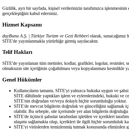
Gizlilik, ayrı bir sayfada, kişisel verilerinizin tarafımızca işlenmesin
gerçekleştiğini kabul edersiniz.
Hizmet Kapsamı
duyBunu A.Ş. | Türkiye Turizm ve Gezi Rehberi
olarak, sunacağımız h
SİTE'de yayınlanmakla yürürlüğe girmiş sayılacaktır.
Telif Hakları
SİTE'de yayınlanan tüm metinler, kodlar, grafikler, logolar, resimler, s
olmaksızın site içeriğinin çoğaltılması veya kopyalanması kesinlikle ya
Genel Hükümler
Kullanıcıların tamamı, SİTE'yi yalnızca hukuka uygun ve şahsi a
SİTE dâhilinde yaptıkları işlem ve eylemlerindeki, hukuki ve cez
SİTE'nin doğrudan ve/veya dolaylı hiçbir sorumluluğu yoktur.
SİTE'de mevcut bilgilerin doğruluk ve güncelliğini sağlamak için 
olabilir. Bu sebeple, site içerisinde yer alan bilgilerin doğruluğ
SİTE'de üçüncü şahıslar tarafından işletilen ve içerikleri tarafı
ulaşımı sağlamakta olup, içerikleri ile ilgili hiçbir sorumluluk 
SİTE'yi virüslerden temizlenmiş tutmak konusunda elimizden gel