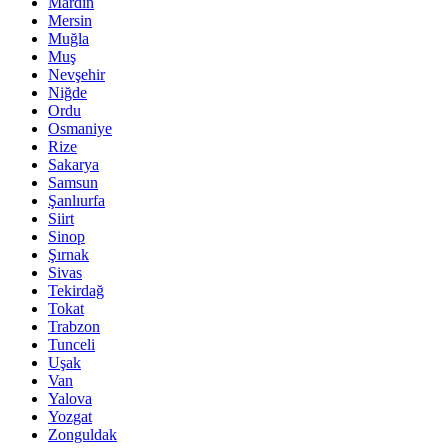
Mardin
Mersin
Muğla
Muş
Nevşehir
Niğde
Ordu
Osmaniye
Rize
Sakarya
Samsun
Şanlıurfa
Siirt
Sinop
Şırnak
Sivas
Tekirdağ
Tokat
Trabzon
Tunceli
Uşak
Van
Yalova
Yozgat
Zonguldak