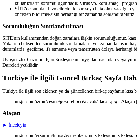
kullanıcıların sorumluluğundadır. Virüs vb. kötü amaçlı progra
SİTE'de sunulan hizmetlerde, kusur veya hata olmayacağına ya d
önceden bildirmeksizin herhangi bir zamanda sonlandırabiliriz.
Sorumluluğun Sınırlandırılması
SİTE'nin kullanımından doğan zararlara ilişkin sorumluluğumuz, kast ve a
Yukarıda bahsedilen sorumluluk sınırlamaları aynı zamanda insan haya
durumlarda, gecikme, ifa etmeme veya temerrütten dolayı, herhangi 
Uyuşmazlık Çözümü: İşbu Sözleşme'nin uygulanmasından veya yorum
Daireleri yetkilidir.
Türkiye İle İlgili Güncel Birkaç Sayfa Dah
Türkiye ile ilgili son eklenen ya da güncellenen birkaç sayfanın kısa bi
img/tr/min/izmir/cesme/gezi-rehberi/alacati/alacati.jpg-|-Alaçatı
Alaçatı
► İnceleyin
img/tr/min/erzurum/hinis/gezi-rehberi/hinis-kalesi/hinis-kalesi.j