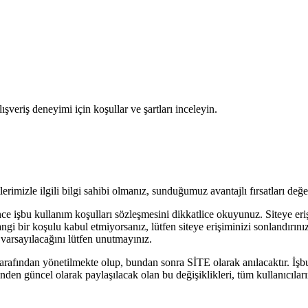
şveriş deneyimi için koşullar ve şartları inceleyin.
erimizle ilgili bilgi sahibi olmanız, sunduğumuz avantajlı fırsatları değ
nce işbu kullanım koşulları sözleşmesini dikkatlice okuyunuz. Siteye e
gi bir koşulu kabul etmiyorsanız, lütfen siteye erişiminizi sonlandırını
 varsayılacağını lütfen unutmayınız.
tarafından yönetilmekte olup, bundan sonra SİTE olarak anılacaktır. İşbu
nden güncel olarak paylaşılacak olan bu değişiklikleri, tüm kullanıcıları