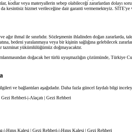
mlar, kodlar veya materyallerin sebep olabileceği zararlardan dolayı so
a kesintisiz hizmet verileceğine dair garanti vermemekteyiz. SİTE'ye v
ğır ihmal ile sınırlıdır. Sözleşmenin ihlalinden doğan zararlarda, talep 
tına, bedeni yaralanmaya veya bir kişinin sağlığına gelebilecek zarar
bir tazminat yükümlülüğümüz doğmayacaktır.
lanmasından doğacak her türlü uyuşmazlığın çözümünde, Türkiye Cumh
a
lgileri ve bağlantıları aşağıdadır. Daha fazla güncel faydalı bilgi inceley
 | Gezi Rehberi-|-Alaçatı | Gezi Rehberi
pg-|-Hınıs Kalesi | Gezi Rehberi-|-Hınıs Kalesi | Gezi Rehberi