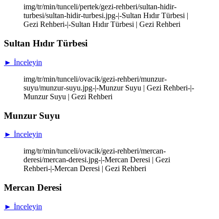
img/tr/min/tunceli/pertek/gezi-rehberi/sultan-hidir-
turbesi/sultan-hidir-turbesi.jpg-|-Sultan Hıdır Türbesi |
Gezi Rehberi-|-Sultan Hıdır Türbesi | Gezi Rehberi
Sultan Hıdır Türbesi
► İnceleyin
img/tr/min/tunceli/ovacik/gezi-rehberi/munzur-
suyu/munzur-suyu.jpg-|-Munzur Suyu | Gezi Rehberi-|-
Munzur Suyu | Gezi Rehberi
Munzur Suyu
► İnceleyin
img/tr/min/tunceli/ovacik/gezi-rehberi/mercan-
deresi/mercan-deresi.jpg-|-Mercan Deresi | Gezi
Rehberi-|-Mercan Deresi | Gezi Rehberi
Mercan Deresi
► İnceleyin