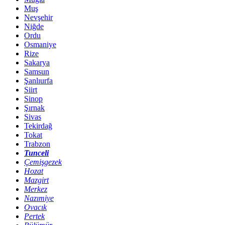
Muş
Nevşehir
Niğde
Ordu
Osmaniye
Rize
Sakarya
Samsun
Şanlıurfa
Siirt
Sinop
Şırnak
Sivas
Tekirdağ
Tokat
Trabzon
Tunceli
Çemişgezek
Hozat
Mazgirt
Merkez
Nazımiye
Ovacık
Pertek