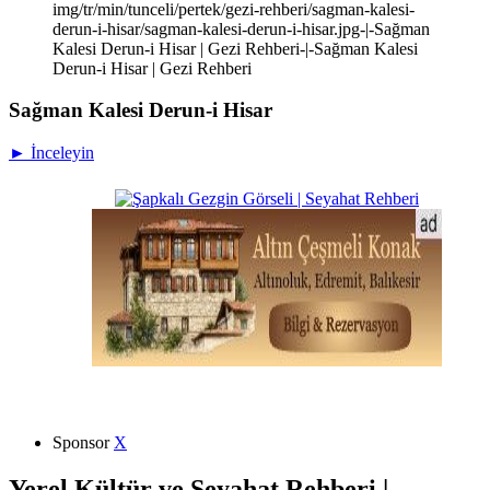
img/tr/min/tunceli/pertek/gezi-rehberi/sagman-kalesi-
derun-i-hisar/sagman-kalesi-derun-i-hisar.jpg-|-Sağman
Kalesi Derun-i Hisar | Gezi Rehberi-|-Sağman Kalesi
Derun-i Hisar | Gezi Rehberi
Sağman Kalesi Derun-i Hisar
► İnceleyin
Sponsor
X
Yerel Kültür ve Seyahat Rehberi |