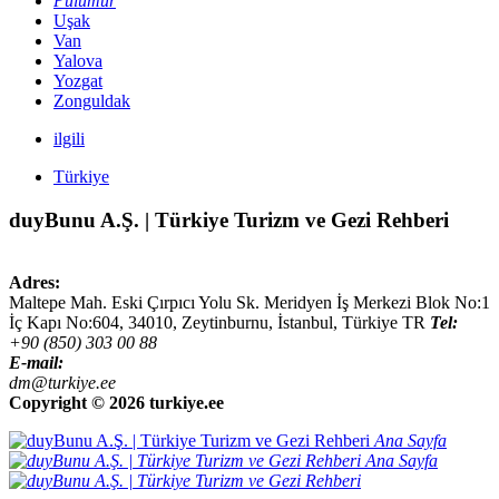
Pülümür
Uşak
Van
Yalova
Yozgat
Zonguldak
ilgili
Türkiye
duyBunu A.Ş. | Türkiye Turizm ve Gezi Rehberi
Adres:
Maltepe Mah. Eski Çırpıcı Yolu Sk. Meridyen İş Merkezi Blok No:1
İç Kapı No:604,
34010
,
Zeytinburnu, İstanbul
,
Türkiye
TR
Tel:
+90 (850) 303 00 88
E-mail:
dm@turkiye.ee
Copyright ©
2026 turkiye.ee
Ana Sayfa
Ana Sayfa