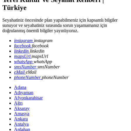
Türkiye
Seyahatiniz öncesinde plan yapabilmeniz için kapsamlı bilgiler
sunuyor ve seyahatiniz sırasında sorun yaşamamanız için
doğrulanmış önemli bilgiler yayınlıyoruz.
instagram
instagram
facebook
facebook
linkedin
linkedin
mapsUrl
mapsUrl
whatsApp
whatsApp
smsNumber
smsNumber
eMail
eMail
phoneNumber
phoneNumber
Adana
Adıyaman
Afyonkarahisar
Ağrı
Aksaray
Amasya
Ankara
Antalya
Ardahan