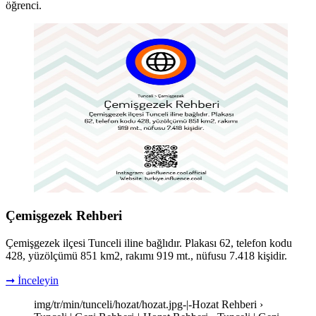
öğrenci.
Çemişgezek Rehberi
Çemişgezek ilçesi Tunceli iline bağlıdır. Plakası 62, telefon kodu
428, yüzölçümü 851 km2, rakımı 919 mt., nüfusu 7.418 kişidir.
➞ İnceleyin
img/tr/min/tunceli/hozat/hozat.jpg-|-Hozat Rehberi ›