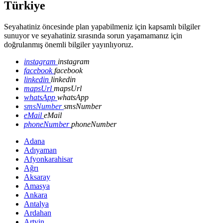
Türkiye
Seyahatiniz öncesinde plan yapabilmeniz için kapsamlı bilgiler
sunuyor ve seyahatiniz sırasında sorun yaşamamanız için
doğrulanmış önemli bilgiler yayınlıyoruz.
instagram
instagram
facebook
facebook
linkedin
linkedin
mapsUrl
mapsUrl
whatsApp
whatsApp
smsNumber
smsNumber
eMail
eMail
phoneNumber
phoneNumber
Adana
Adıyaman
Afyonkarahisar
Ağrı
Aksaray
Amasya
Ankara
Antalya
Ardahan
Artvin