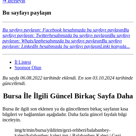
➞ İnceleyin
Bu sayfayı paylaşın
Bu sayfayı paylaşın: Facebook hesabınızda bu sayfayı paylaşın
Bu
sayfayı paylaşın: Twitterhesabınızda bu sayfayı paylaşın
Bu sayfayı
paylaşın: WhatsApphesabınızda bu sayfayı paylaşın
Bu sayfayı
paylaşın: LinkedIn hesabınızda bu sayfayı paylaşın
Linki kopyala...
İl Listesi
Sponsor Olun
Bu sayfa 06.08.2022 tarihinde eklendi. En son 03.10.2024 tarihinde
güncellendi.
Bursa İle İlgili Güncel Birkaç Sayfa Daha
Bursa ile ilgili son eklenen ya da güncellenen birkaç sayfanın kısa
bilgileri ve bağlantıları aşağıdadır. Daha fazla güncel faydalı bilgi
inceleyin.
img/tr/min/bursa/yildirim/gezi-rehberi/balabanbey-
kalesi/balabanbey-kalesi.jpg-|-Balabanbey Kalesi | Gezi