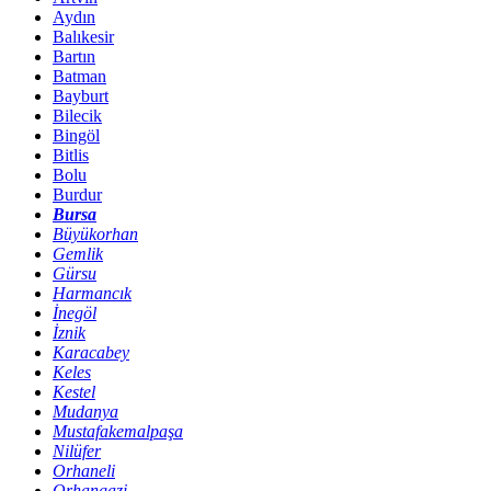
Aydın
Balıkesir
Bartın
Batman
Bayburt
Bilecik
Bingöl
Bitlis
Bolu
Burdur
Bursa
Büyükorhan
Gemlik
Gürsu
Harmancık
İnegöl
İznik
Karacabey
Keles
Kestel
Mudanya
Mustafakemalpaşa
Nilüfer
Orhaneli
Orhangazi