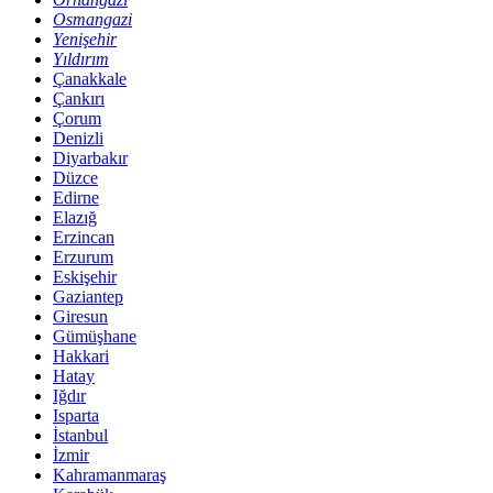
Osmangazi
Yenişehir
Yıldırım
Çanakkale
Çankırı
Çorum
Denizli
Diyarbakır
Düzce
Edirne
Elazığ
Erzincan
Erzurum
Eskişehir
Gaziantep
Giresun
Gümüşhane
Hakkari
Hatay
Iğdır
Isparta
İstanbul
İzmir
Kahramanmaraş