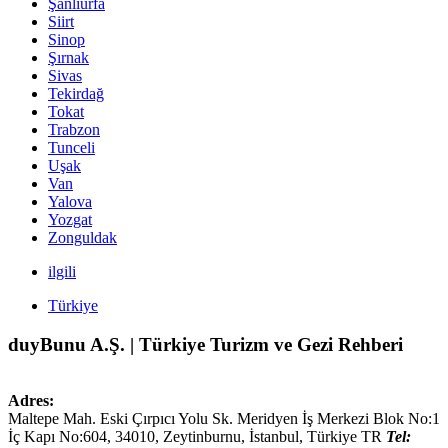
Şanlıurfa
Siirt
Sinop
Şırnak
Sivas
Tekirdağ
Tokat
Trabzon
Tunceli
Uşak
Van
Yalova
Yozgat
Zonguldak
ilgili
Türkiye
duyBunu A.Ş. | Türkiye Turizm ve Gezi Rehberi
Adres:
Maltepe Mah. Eski Çırpıcı Yolu Sk. Meridyen İş Merkezi Blok No:1
İç Kapı No:604,
34010
,
Zeytinburnu, İstanbul
,
Türkiye
TR
Tel: