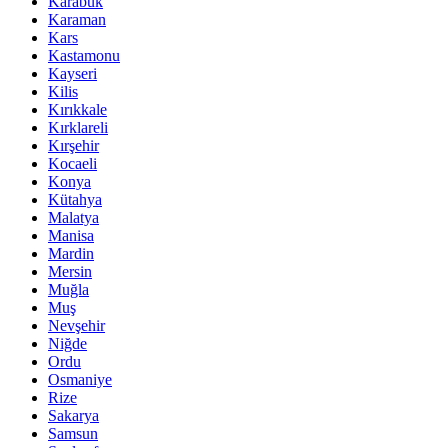
Karabük
Karaman
Kars
Kastamonu
Kayseri
Kilis
Kırıkkale
Kırklareli
Kırşehir
Kocaeli
Konya
Kütahya
Malatya
Manisa
Mardin
Mersin
Muğla
Muş
Nevşehir
Niğde
Ordu
Osmaniye
Rize
Sakarya
Samsun