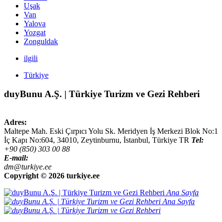
Uşak
Van
Yalova
Yozgat
Zonguldak
ilgili
Türkiye
duyBunu A.Ş. | Türkiye Turizm ve Gezi Rehberi
Adres:
Maltepe Mah. Eski Çırpıcı Yolu Sk. Meridyen İş Merkezi Blok No:1
İç Kapı No:604,
34010
,
Zeytinburnu, İstanbul
,
Türkiye
TR
Tel:
+90 (850) 303 00 88
E-mail:
dm@turkiye.ee
Copyright ©
2026 turkiye.ee
Ana Sayfa
Ana Sayfa