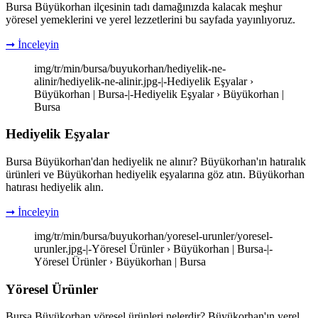
Bursa Büyükorhan ilçesinin tadı damağınızda kalacak meşhur
yöresel yemeklerini ve yerel lezzetlerini bu sayfada yayınlıyoruz.
➞ İnceleyin
img/tr/min/bursa/buyukorhan/hediyelik-ne-
alinir/hediyelik-ne-alinir.jpg-|-Hediyelik Eşyalar ›
Büyükorhan | Bursa-|-Hediyelik Eşyalar › Büyükorhan |
Bursa
Hediyelik Eşyalar
Bursa Büyükorhan'dan hediyelik ne alınır? Büyükorhan'ın hatıralık
ürünleri ve Büyükorhan hediyelik eşyalarına göz atın. Büyükorhan
hatırası hediyelik alın.
➞ İnceleyin
img/tr/min/bursa/buyukorhan/yoresel-urunler/yoresel-
urunler.jpg-|-Yöresel Ürünler › Büyükorhan | Bursa-|-
Yöresel Ürünler › Büyükorhan | Bursa
Yöresel Ürünler
Bursa Büyükorhan yöresel ürünleri nelerdir? Büyükorhan'ın yerel