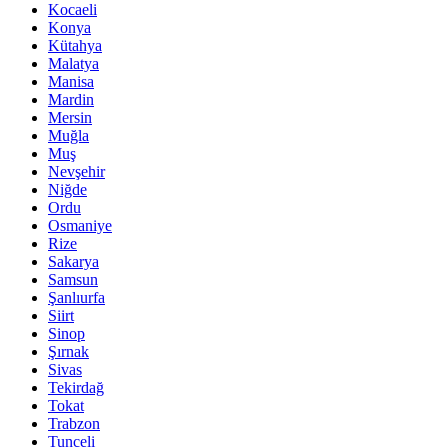
Kocaeli
Konya
Kütahya
Malatya
Manisa
Mardin
Mersin
Muğla
Muş
Nevşehir
Niğde
Ordu
Osmaniye
Rize
Sakarya
Samsun
Şanlıurfa
Siirt
Sinop
Şırnak
Sivas
Tekirdağ
Tokat
Trabzon
Tunceli