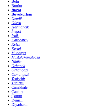
Bolu
Burdur
Bursa
Büyükorhan
Gemlik
Gürsu
Harmancık
İnegöl
İznik
Karacabey
Keles
Kestel
Mudanya
Mustafakemalpaşa
Nilüfer
Orhaneli
Orhangazi
Osmangazi
Yenişehir
Yıldırım
Çanakkale
Çankırı
Çorum
Denizli
Diyarbakır