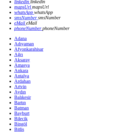
linkedin
linkedin
mapsUrl
mapsUrl
whatsApp
whatsApp
smsNumber
smsNumber
eMail
eMail
phoneNumber
phoneNumber
Adana
Adıyaman
Afyonkarahisar
Ağrı
Aksaray
Amasya
Ankara
Antalya
Ardahan
Artvin
Aydın
Balıkesir
Bartın
Batman
Bayburt
Bilecik
Bingöl
Bitlis