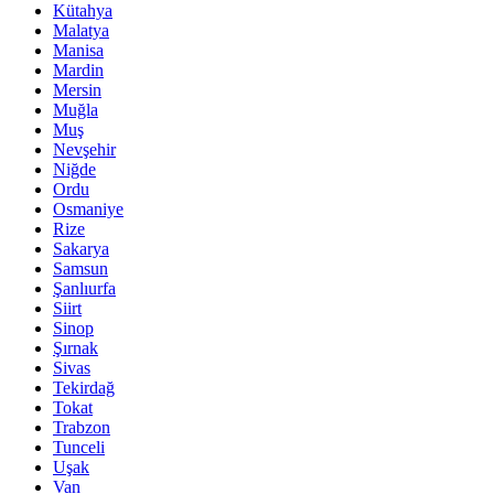
Kütahya
Malatya
Manisa
Mardin
Mersin
Muğla
Muş
Nevşehir
Niğde
Ordu
Osmaniye
Rize
Sakarya
Samsun
Şanlıurfa
Siirt
Sinop
Şırnak
Sivas
Tekirdağ
Tokat
Trabzon
Tunceli
Uşak
Van