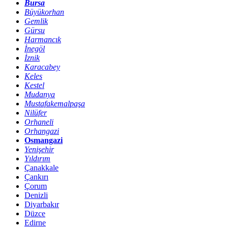
Bursa
Büyükorhan
Gemlik
Gürsu
Harmancık
İnegöl
İznik
Karacabey
Keles
Kestel
Mudanya
Mustafakemalpaşa
Nilüfer
Orhaneli
Orhangazi
Osmangazi
Yenişehir
Yıldırım
Çanakkale
Çankırı
Çorum
Denizli
Diyarbakır
Düzce
Edirne