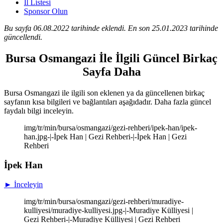
İl Listesi
Sponsor Olun
Bu sayfa 06.08.2022 tarihinde eklendi. En son 25.01.2023 tarihinde
güncellendi.
Bursa Osmangazi İle İlgili Güncel Birkaç
Sayfa Daha
Bursa Osmangazi ile ilgili son eklenen ya da güncellenen birkaç
sayfanın kısa bilgileri ve bağlantıları aşağıdadır. Daha fazla güncel
faydalı bilgi inceleyin.
img/tr/min/bursa/osmangazi/gezi-rehberi/ipek-han/ipek-
han.jpg-|-İpek Han | Gezi Rehberi-|-İpek Han | Gezi
Rehberi
İpek Han
► İnceleyin
img/tr/min/bursa/osmangazi/gezi-rehberi/muradiye-
kulliyesi/muradiye-kulliyesi.jpg-|-Muradiye Külliyesi |
Gezi Rehberi-|-Muradiye Külliyesi | Gezi Rehberi