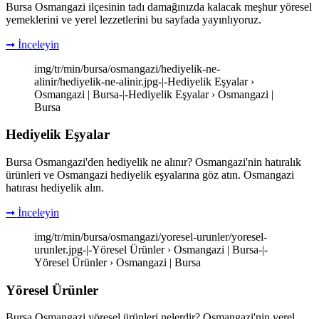
Bursa Osmangazi ilçesinin tadı damağınızda kalacak meşhur yöresel
yemeklerini ve yerel lezzetlerini bu sayfada yayınlıyoruz.
➞ İnceleyin
img/tr/min/bursa/osmangazi/hediyelik-ne-
alinir/hediyelik-ne-alinir.jpg-|-Hediyelik Eşyalar ›
Osmangazi | Bursa-|-Hediyelik Eşyalar › Osmangazi |
Bursa
Hediyelik Eşyalar
Bursa Osmangazi'den hediyelik ne alınır? Osmangazi'nin hatıralık
ürünleri ve Osmangazi hediyelik eşyalarına göz atın. Osmangazi
hatırası hediyelik alın.
➞ İnceleyin
img/tr/min/bursa/osmangazi/yoresel-urunler/yoresel-
urunler.jpg-|-Yöresel Ürünler › Osmangazi | Bursa-|-
Yöresel Ürünler › Osmangazi | Bursa
Yöresel Ürünler
Bursa Osmangazi yöresel ürünleri nelerdir? Osmangazi'nin yerel