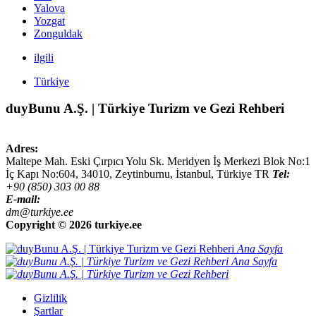
Yalova
Yozgat
Zonguldak
ilgili
Türkiye
duyBunu A.Ş. | Türkiye Turizm ve Gezi Rehberi
Adres:
Maltepe Mah. Eski Çırpıcı Yolu Sk. Meridyen İş Merkezi Blok No:1
İç Kapı No:604,
34010
,
Zeytinburnu, İstanbul
,
Türkiye
TR
Tel:
+90 (850) 303 00 88
E-mail:
dm@turkiye.ee
Copyright ©
2026 turkiye.ee
Ana Sayfa
Ana Sayfa
Gizlilik
Şartlar