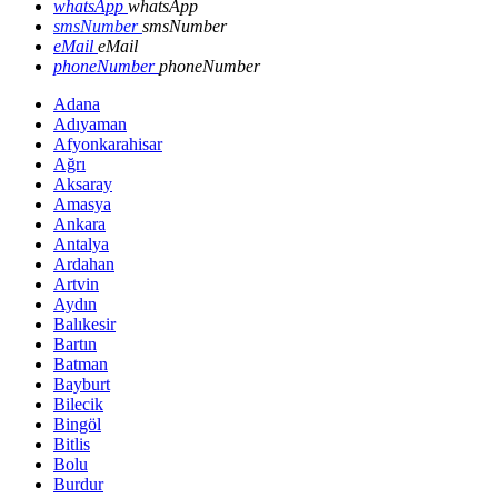
whatsApp
whatsApp
smsNumber
smsNumber
eMail
eMail
phoneNumber
phoneNumber
Adana
Adıyaman
Afyonkarahisar
Ağrı
Aksaray
Amasya
Ankara
Antalya
Ardahan
Artvin
Aydın
Balıkesir
Bartın
Batman
Bayburt
Bilecik
Bingöl
Bitlis
Bolu
Burdur