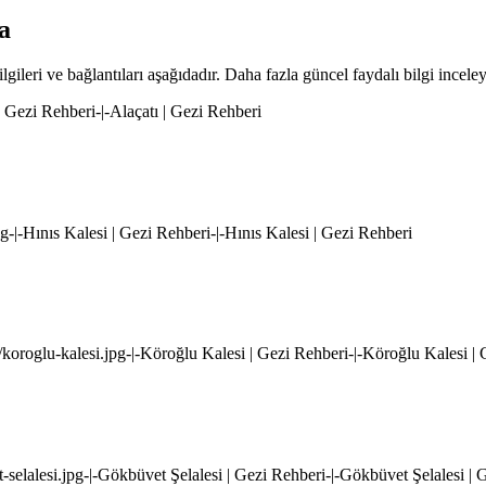
a
lgileri ve bağlantıları aşağıdadır. Daha fazla güncel faydalı bilgi inceley
 | Gezi Rehberi-|-Alaçatı | Gezi Rehberi
pg-|-Hınıs Kalesi | Gezi Rehberi-|-Hınıs Kalesi | Gezi Rehberi
koroglu-kalesi.jpg-|-Köroğlu Kalesi | Gezi Rehberi-|-Köroğlu Kalesi |
t-selalesi.jpg-|-Gökbüvet Şelalesi | Gezi Rehberi-|-Gökbüvet Şelalesi | 