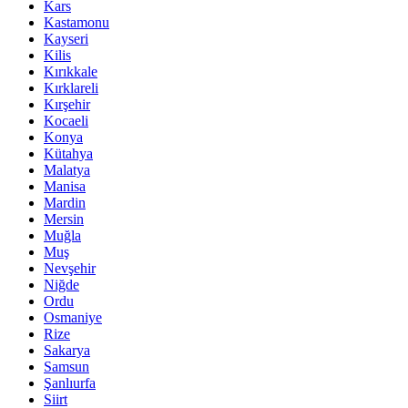
Kars
Kastamonu
Kayseri
Kilis
Kırıkkale
Kırklareli
Kırşehir
Kocaeli
Konya
Kütahya
Malatya
Manisa
Mardin
Mersin
Muğla
Muş
Nevşehir
Niğde
Ordu
Osmaniye
Rize
Sakarya
Samsun
Şanlıurfa
Siirt