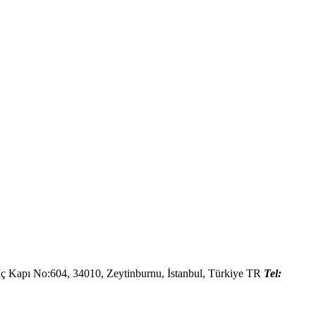
İç Kapı No:604,
34010
,
Zeytinburnu, İstanbul
,
Türkiye
TR
Tel: