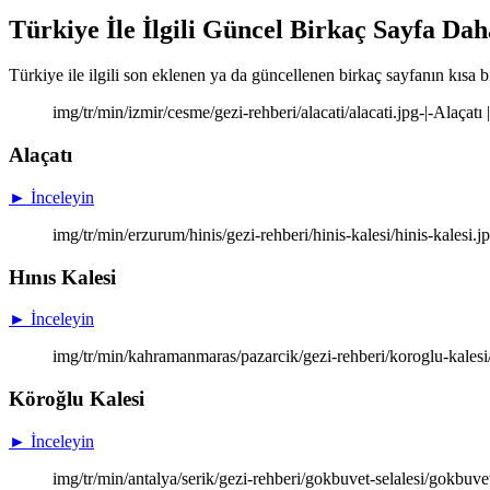
Türkiye İle İlgili Güncel Birkaç Sayfa Dah
Türkiye ile ilgili son eklenen ya da güncellenen birkaç sayfanın kısa bi
img/tr/min/izmir/cesme/gezi-rehberi/alacati/alacati.jpg-|-Alaçatı
Alaçatı
► İnceleyin
img/tr/min/erzurum/hinis/gezi-rehberi/hinis-kalesi/hinis-kalesi.j
Hınıs Kalesi
► İnceleyin
img/tr/min/kahramanmaras/pazarcik/gezi-rehberi/koroglu-kalesi/
Köroğlu Kalesi
► İnceleyin
img/tr/min/antalya/serik/gezi-rehberi/gokbuvet-selalesi/gokbuve