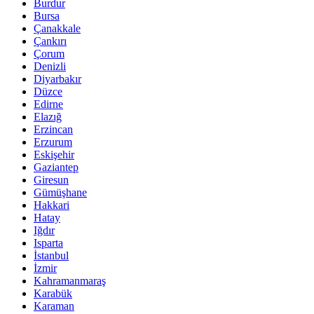
Burdur
Bursa
Çanakkale
Çankırı
Çorum
Denizli
Diyarbakır
Düzce
Edirne
Elazığ
Erzincan
Erzurum
Eskişehir
Gaziantep
Giresun
Gümüşhane
Hakkari
Hatay
Iğdır
Isparta
İstanbul
İzmir
Kahramanmaraş
Karabük
Karaman