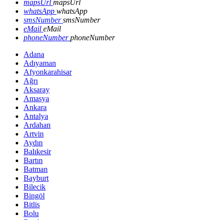
mapsUrl
mapsUrl
whatsApp
whatsApp
smsNumber
smsNumber
eMail
eMail
phoneNumber
phoneNumber
Adana
Adıyaman
Afyonkarahisar
Ağrı
Aksaray
Amasya
Ankara
Antalya
Ardahan
Artvin
Aydın
Balıkesir
Bartın
Batman
Bayburt
Bilecik
Bingöl
Bitlis
Bolu