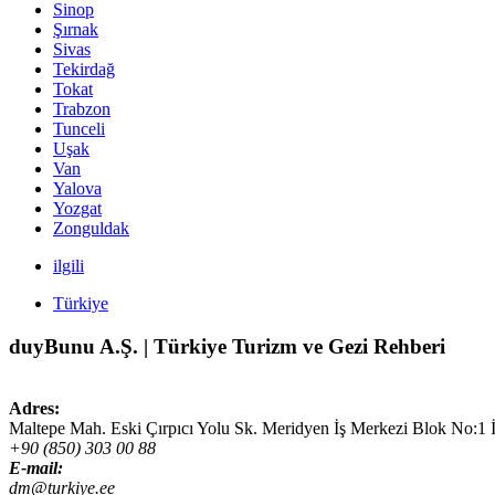
Sinop
Şırnak
Sivas
Tekirdağ
Tokat
Trabzon
Tunceli
Uşak
Van
Yalova
Yozgat
Zonguldak
ilgili
Türkiye
duyBunu A.Ş. | Türkiye Turizm ve Gezi Rehberi
Adres:
Maltepe Mah. Eski Çırpıcı Yolu Sk. Meridyen İş Merkezi Blok No:1 
+90 (850) 303 00 88
E-mail:
dm@turkiye.ee