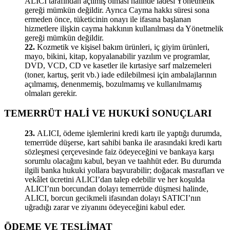
ALICI tarafından açılmış olması halinde iadesi Yönetmelik
gereği mümkün değildir. Ayrıca Cayma hakkı süresi sona
ermeden önce, tüketicinin onayı ile ifasına başlanan
hizmetlere ilişkin cayma hakkının kullanılması da Yönetmelik
gereği mümkün değildir.
22.
Kozmetik ve kişisel bakım ürünleri, iç giyim ürünleri,
mayo, bikini, kitap, kopyalanabilir yazılım ve programlar,
DVD, VCD, CD ve kasetler ile kırtasiye sarf malzemeleri
(toner, kartuş, şerit vb.) iade edilebilmesi için ambalajlarının
açılmamış, denenmemiş, bozulmamış ve kullanılmamış
olmaları gerekir.
TEMERRÜT HALİ VE HUKUKİ SONUÇLARI
23.
ALICI, ödeme işlemlerini kredi kartı ile yaptığı durumda,
temerrüde düşerse, kart sahibi banka ile arasındaki kredi kartı
sözleşmesi çerçevesinde faiz ödeyeceğini ve bankaya karşı
sorumlu olacağını kabul, beyan ve taahhüt eder. Bu durumda
ilgili banka hukuki yollara başvurabilir; doğacak masrafları ve
vekâlet ücretini ALICI’dan talep edebilir ve her koşulda
ALICI’nın borcundan dolayı temerrüde düşmesi halinde,
ALICI, borcun gecikmeli ifasından dolayı SATICI’nın
uğradığı zarar ve ziyanını ödeyeceğini kabul eder.
ÖDEME VE TESLİMAT