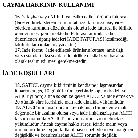
CAYMA HAKKININ KULLANIMI
16.
3. kişiye veya ALICI’ ya teslim edilen ürünün faturası,
(İade edilmek istenen ürünün faturası kurumsal ise, iade
ederken kurumun düzenlemiş olduğu iade faturası ile birlikte
gönderilmesi gerekmektedir. Faturası kurumlar adına
düzenlenen sipariş iadeleri İADE FATURASI kesilmediği
takdirde tamamlanamayacaktır.)
17.
İade formu, İade edilecek ürünlerin kutusu, ambalajı,
varsa standart aksesuarları ile birlikte eksiksiz ve hasarsız
olarak teslim edilmesi gerekmektedir.
İADE KOŞULLARI
18.
SATICI, cayma bildiriminin kendisine ulaşmasından
itibaren en geç 10 günlük süre içerisinde toplam bedeli ve
ALICI’yı borç altına sokan belgeleri ALICI’ya iade etmek ve
20 günlük süre içerisinde malı iade almakla yükümlüdür.
19.
ALICI’ nın kusurundan kaynaklanan bir nedenle malın
değerinde bir azalma olursa veya iade imkânsızlaşırsa ALICI
kusuru oranında SATICI’ nın zararlarını tazmin etmekle
yükümlüdür. Ancak cayma hakkı süresi içinde malın veya
ürünün usulüne uygun kullanılması sebebiyle meydana gelen
değişiklik ve bozulmalardan ALICI sorumlu değildir.