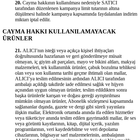
20.
Cayma hakkının kullanılması nedeniyle SATICI
tarafından düzenlenen kampanya limit tutarının altına
düşülmesi halinde kampanya kapsamında faydalanılan indirim
miktarı iptal edilir.
CAYMA HAKKI KULLANILAMAYACAK
ÜRÜNLER
21.
ALICI’nın isteği veya açıkça kişisel ihtiyaçları
doğrultusunda hazırlanan ve geri gönderilmeye müsait
olmayan, iç giyim alt parçaları, mayo ve bikini altları, makyaj
malzemeleri, tek kullanımlık ürünler, çabuk bozulma tehlikesi
olan veya son kullanma tarihi geçme ihtimali olan mallar,
ALICI’ya teslim edilmesinin ardından ALICI tarafından
ambalajı açıldığı takdirde iade edilmesi sağlık ve hijyen
açısından uygun olmayan ürünler, teslim edildikten sonra
başka ürünlerle karışan ve doğası gereği ayrıştırılması
mümkün olmayan ürünler, Abonelik sözleşmesi kapsamında
sağlananlar dışında, gazete ve dergi gibi süreli yayınlara
ilişkin mallar, Elektronik ortamda anında ifa edilen hizmetler
veya tüketiciye anında teslim edilen gayrimaddi mallar, ile ses
veya görüntü kayıtlarının, kitap, dijital içerik, yazılım
programlarının, veri kaydedebilme ve veri depolama
cihazlarının, bilgisayar sarf malzemelerinin, ambalajının