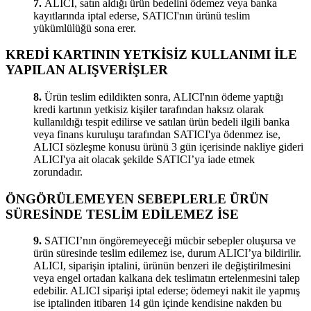
7.
ALICI, satın aldığı ürün bedelini ödemez veya banka
kayıtlarında iptal ederse, SATICI'nın ürünü teslim
yükümlülüğü sona erer.
KREDİ KARTININ YETKİSİZ KULLANIMI İLE
YAPILAN ALIŞVERİŞLER
8.
Ürün teslim edildikten sonra, ALICI'nın ödeme yaptığı
kredi kartının yetkisiz kişiler tarafından haksız olarak
kullanıldığı tespit edilirse ve satılan ürün bedeli ilgili banka
veya finans kuruluşu tarafından SATICI'ya ödenmez ise,
ALICI sözleşme konusu ürünü 3 gün içerisinde nakliye gideri
ALICI'ya ait olacak şekilde SATICI’ya iade etmek
zorundadır.
ÖNGÖRÜLEMEYEN SEBEPLERLE ÜRÜN
SÜRESİNDE TESLİM EDİLEMEZ İSE
9.
SATICI’nın öngöremeyeceği mücbir sebepler oluşursa ve
ürün süresinde teslim edilemez ise, durum ALICI’ya bildirilir.
ALICI, siparişin iptalini, ürünün benzeri ile değiştirilmesini
veya engel ortadan kalkana dek teslimatın ertelenmesini talep
edebilir. ALICI siparişi iptal ederse; ödemeyi nakit ile yapmış
ise iptalinden itibaren 14 gün içinde kendisine nakden bu