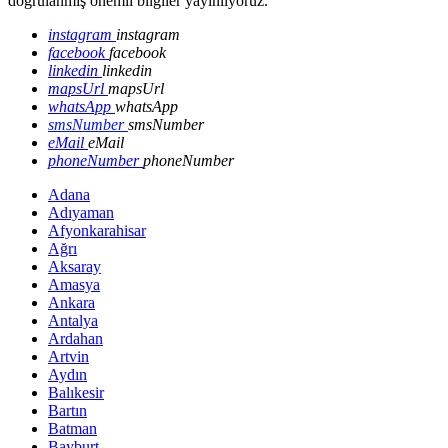
doğrulanmış önemli bilgiler yayınlıyoruz.
instagram
instagram
facebook
facebook
linkedin
linkedin
mapsUrl
mapsUrl
whatsApp
whatsApp
smsNumber
smsNumber
eMail
eMail
phoneNumber
phoneNumber
Adana
Adıyaman
Afyonkarahisar
Ağrı
Aksaray
Amasya
Ankara
Antalya
Ardahan
Artvin
Aydın
Balıkesir
Bartın
Batman
Bayburt