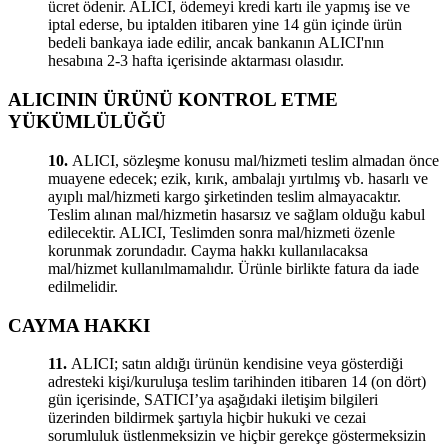
ücret ödenir. ALICI, ödemeyi kredi kartı ile yapmış ise ve
iptal ederse, bu iptalden itibaren yine 14 gün içinde ürün
bedeli bankaya iade edilir, ancak bankanın ALICI'nın
hesabına 2-3 hafta içerisinde aktarması olasıdır.
ALICININ ÜRÜNÜ KONTROL ETME
YÜKÜMLÜLÜĞÜ
10.
ALICI, sözleşme konusu mal/hizmeti teslim almadan önce
muayene edecek; ezik, kırık, ambalajı yırtılmış vb. hasarlı ve
ayıplı mal/hizmeti kargo şirketinden teslim almayacaktır.
Teslim alınan mal/hizmetin hasarsız ve sağlam olduğu kabul
edilecektir. ALICI, Teslimden sonra mal/hizmeti özenle
korunmak zorundadır. Cayma hakkı kullanılacaksa
mal/hizmet kullanılmamalıdır. Ürünle birlikte fatura da iade
edilmelidir.
CAYMA HAKKI
11.
ALICI; satın aldığı ürünün kendisine veya gösterdiği
adresteki kişi/kuruluşa teslim tarihinden itibaren 14 (on dört)
gün içerisinde, SATICI’ya aşağıdaki iletişim bilgileri
üzerinden bildirmek şartıyla hiçbir hukuki ve cezai
sorumluluk üstlenmeksizin ve hiçbir gerekçe göstermeksizin