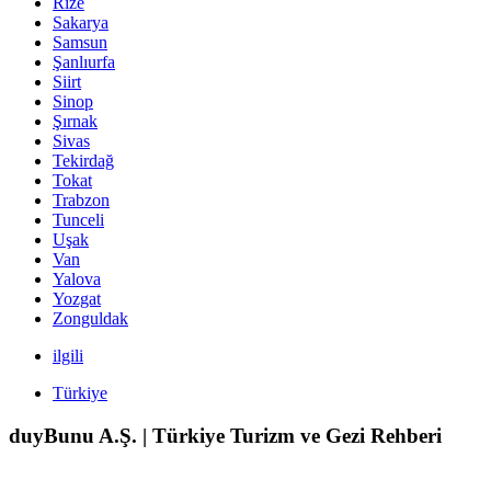
Rize
Sakarya
Samsun
Şanlıurfa
Siirt
Sinop
Şırnak
Sivas
Tekirdağ
Tokat
Trabzon
Tunceli
Uşak
Van
Yalova
Yozgat
Zonguldak
ilgili
Türkiye
duyBunu A.Ş. | Türkiye Turizm ve Gezi Rehberi