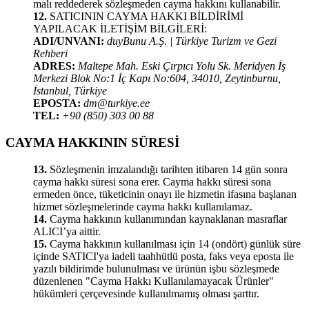
malı reddederek sözleşmeden cayma hakkını kullanabilir.
12.
SATICININ CAYMA HAKKI BİLDİRİMİ
YAPILACAK İLETİŞİM BİLGİLERİ:
ADI/UNVANI:
duyBunu A.Ş. | Türkiye Turizm ve Gezi
Rehberi
ADRES:
Maltepe Mah. Eski Çırpıcı Yolu Sk. Meridyen İş
Merkezi Blok No:1 İç Kapı No:604, 34010, Zeytinburnu,
İstanbul, Türkiye
EPOSTA:
dm@turkiye.ee
TEL:
+90 (850) 303 00 88
CAYMA HAKKININ SÜRESİ
13.
Sözleşmenin imzalandığı tarihten itibaren 14 gün sonra
cayma hakkı süresi sona erer. Cayma hakkı süresi sona
ermeden önce, tüketicinin onayı ile hizmetin ifasına başlanan
hizmet sözleşmelerinde cayma hakkı kullanılamaz.
14.
Cayma hakkının kullanımından kaynaklanan masraflar
ALICI’ya aittir.
15.
Cayma hakkının kullanılması için 14 (ondört) günlük süre
içinde SATICI'ya iadeli taahhütlü posta, faks veya eposta ile
yazılı bildirimde bulunulması ve ürünün işbu sözleşmede
düzenlenen "Cayma Hakkı Kullanılamayacak Ürünler"
hükümleri çerçevesinde kullanılmamış olması şarttır.