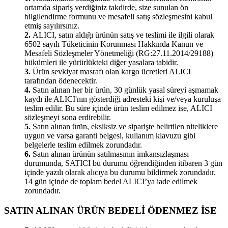
ortamda sipariş verdiğiniz takdirde, size sunulan ön
bilgilendirme formunu ve mesafeli satış sözleşmesini kabul
etmiş sayılırsınız.
2.
ALICI, satın aldığı ürünün satış ve teslimi ile ilgili olarak
6502 sayılı Tüketicinin Korunması Hakkında Kanun ve
Mesafeli Sözleşmeler Yönetmeliği (RG:27.11.2014/29188)
hükümleri ile yürürlükteki diğer yasalara tabidir.
3.
Ürün sevkiyat masrafı olan kargo ücretleri ALICI
tarafından ödenecektir.
4.
Satın alınan her bir ürün, 30 günlük yasal süreyi aşmamak
kaydı ile ALICI'nın gösterdiği adresteki kişi ve/veya kuruluşa
teslim edilir. Bu süre içinde ürün teslim edilmez ise, ALICI
sözleşmeyi sona erdirebilir.
5.
Satın alınan ürün, eksiksiz ve siparişte belirtilen niteliklere
uygun ve varsa garanti belgesi, kullanım klavuzu gibi
belgelerle teslim edilmek zorundadır.
6.
Satın alınan ürünün satılmasının imkansızlaşması
durumunda, SATICI bu durumu öğrendiğinden itibaren 3 gün
içinde yazılı olarak alıcıya bu durumu bildirmek zorundadır.
14 gün içinde de toplam bedel ALICI’ya iade edilmek
zorundadır.
SATIN ALINAN ÜRÜN BEDELİ ÖDENMEZ İSE