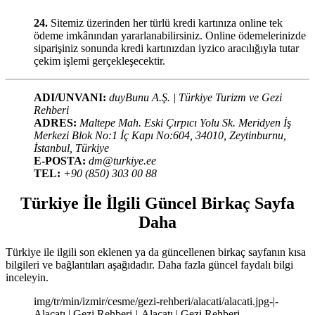
24.
Sitemiz üzerinden her türlü kredi kartınıza online tek
ödeme imkânından yararlanabilirsiniz. Online ödemelerinizde
siparişiniz sonunda kredi kartınızdan iyzico aracılığıyla tutar
çekim işlemi gerçekleşecektir.
ADI/UNVANI:
duyBunu A.Ş. | Türkiye Turizm ve Gezi
Rehberi
ADRES:
Maltepe Mah. Eski Çırpıcı Yolu Sk. Meridyen İş
Merkezi Blok No:1 İç Kapı No:604, 34010, Zeytinburnu,
İstanbul, Türkiye
E-POSTA:
dm@turkiye.ee
TEL:
+90 (850) 303 00 88
Türkiye İle İlgili Güncel Birkaç Sayfa
Daha
Türkiye ile ilgili son eklenen ya da güncellenen birkaç sayfanın kısa
bilgileri ve bağlantıları aşağıdadır. Daha fazla güncel faydalı bilgi
inceleyin.
img/tr/min/izmir/cesme/gezi-rehberi/alacati/alacati.jpg-|-
Alaçatı | Gezi Rehberi-|-Alaçatı | Gezi Rehberi