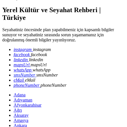
Yerel Kültür ve Seyahat Rehberi |
Türkiye
Seyahatiniz öncesinde plan yapabilmeniz için kapsamlı bilgiler
sunuyor ve seyahatiniz sırasında sorun yaşamamanız için
doğrulanmış önemli bilgiler yayınlıyoruz.
instagram
instagram
facebook
facebook
linkedin
linkedin
mapsUrl
mapsUrl
whatsApp
whatsApp
smsNumber
smsNumber
eMail
eMail
phoneNumber
phoneNumber
Adana
Adıyaman
Afyonkarahisar
Ağrı
Aksaray
Amasya
Ankara