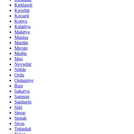
Kırklareli
Kırşehir
Kocaeli
Konya
Kütahya
Malatya
Manisa
Mardin
Mersin
Muğla
Muş
Nevşehir
Niğde
Ordu
Osmaniye
Rize
Sakarya
Samsun
Şanlıurfa
Siirt
Sinop
Şırnak
Sivas
Tekirdağ