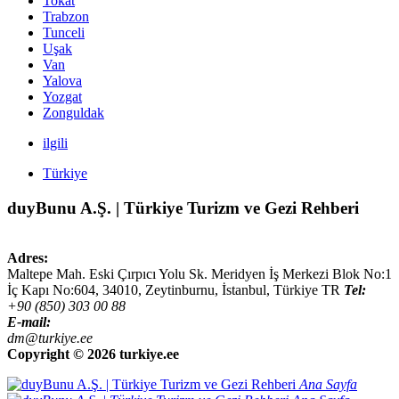
Tokat
Trabzon
Tunceli
Uşak
Van
Yalova
Yozgat
Zonguldak
ilgili
Türkiye
duyBunu A.Ş. | Türkiye Turizm ve Gezi Rehberi
Adres:
Maltepe Mah. Eski Çırpıcı Yolu Sk. Meridyen İş Merkezi Blok No:1
İç Kapı No:604,
34010
,
Zeytinburnu, İstanbul
,
Türkiye
TR
Tel:
+90 (850) 303 00 88
E-mail:
dm@turkiye.ee
Copyright ©
2026 turkiye.ee
Ana Sayfa