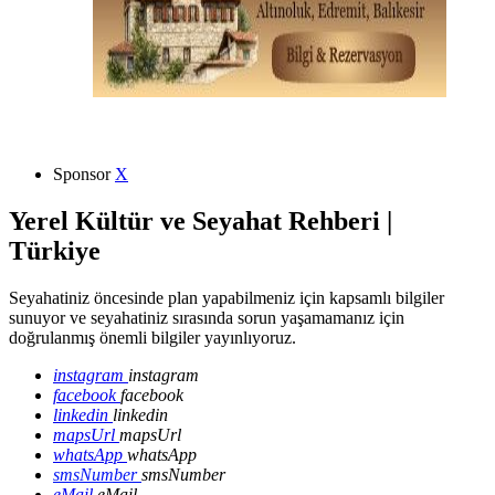
Sponsor
X
Yerel Kültür ve Seyahat Rehberi |
Türkiye
Seyahatiniz öncesinde plan yapabilmeniz için kapsamlı bilgiler
sunuyor ve seyahatiniz sırasında sorun yaşamamanız için
doğrulanmış önemli bilgiler yayınlıyoruz.
instagram
instagram
facebook
facebook
linkedin
linkedin
mapsUrl
mapsUrl
whatsApp
whatsApp
smsNumber
smsNumber
eMail
eMail