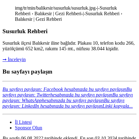
img/tr/min/balikesir/susurluk/susurluk.jpg-|-Susurluk
Rehberi › Balıkesir | Gezi Rehberi-|-Susurluk Rehberi ›
Balıkesir | Gezi Rehberi
Susurluk Rehberi
Susurluk ilçesi Balıkesir iline bağlıdır. Plakası 10, telefon kodu 266,
yüzölçümü 652 km2, rakımı 145 mt., nüfusu 38.044 kişidir.
➞ İnceleyin
Bu sayfayı paylaşın
Bu sayfayı paylaşın: Facebook hesabınızda bu sayfayı paylaşın
Bu
sayfayı paylaşın: Twitterhesabınızda bu sayfayı paylaşın
Bu sayfayı
paylaşın: WhatsApphesabınızda bu sayfayı paylaşın
Bu sayfayı
paylaşın: LinkedIn hesabınızda bu sayfayı paylaşın
Linki kopyala...
İl Listesi
Sponsor Olun
Bu sayfa 06.08.2022 tarihinde eklendi. En son 03.10.2024 tarihinde