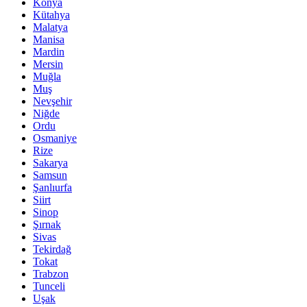
Konya
Kütahya
Malatya
Manisa
Mardin
Mersin
Muğla
Muş
Nevşehir
Niğde
Ordu
Osmaniye
Rize
Sakarya
Samsun
Şanlıurfa
Siirt
Sinop
Şırnak
Sivas
Tekirdağ
Tokat
Trabzon
Tunceli
Uşak