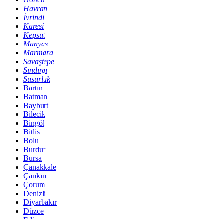
Havran
İvrindi
Karesi
Kepsut
Manyas
Marmara
Savaştepe
Sındırgı
Susurluk
Bartın
Batman
Bayburt
Bilecik
Bingöl
Bitlis
Bolu
Burdur
Bursa
Çanakkale
Çankırı
Çorum
Denizli
Diyarbakır
Düzce