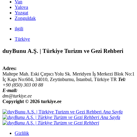
Van
Yalova
Yozgat
Zonguldak
ilgili
Türkiye
duyBunu A.Ş. | Türkiye Turizm ve Gezi Rehberi
Adres:
Maltepe Mah. Eski Çırpıcı Yolu Sk. Meridyen İş Merkezi Blok No:1
İç Kapı No:604,
34010
,
Zeytinburnu, İstanbul
,
Türkiye
TR
Tel:
+90 (850) 303 00 88
E-mail:
dm@turkiye.ee
Copyright ©
2026 turkiye.ee
Ana Sayfa
Ana Sayfa
Gizlilik