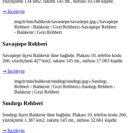
yüzölçümü 134 km2, rakımı 145 mt., nüfusu 10.148 kişidir.
➞ İnceleyin
img/tr/min/balikesir/savastepe/savastepe.jpg-|-Savaştepe
Rehberi › Balıkesir | Gezi Rehberi-|-Savaştepe Rehberi
› Balıkesir | Gezi Rehberi
Savaştepe Rehberi
Savaştepe ilçesi Balıkesir iline bağlıdır. Plakası 10, telefon kodu
266, yüzölçümü 427 km2, rakımı 145 mt., nüfusu 17.003 kişidir.
➞ İnceleyin
img/tr/min/balikesir/sindirgi/sindirgi.jpg-|-Sındırgı
Rehberi › Balıkesir | Gezi Rehberi-|-Sındırgı Rehberi ›
Balıkesir | Gezi Rehberi
Sındırgı Rehberi
Sındırgı ilçesi Balıkesir iline bağlıdır. Plakası 10, telefon kodu 266,
yüzölçümü 1.387 km2, rakımı 145 mt., nüfusu 32.661 kişidir.
➞ İnceleyin