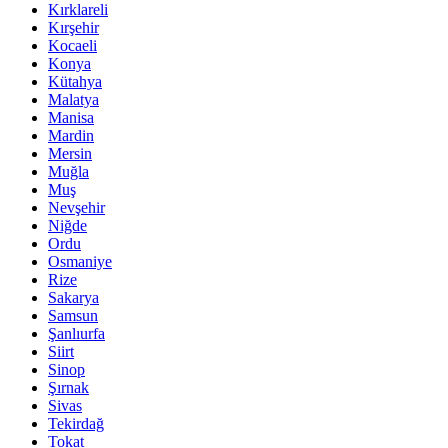
Kırklareli
Kırşehir
Kocaeli
Konya
Kütahya
Malatya
Manisa
Mardin
Mersin
Muğla
Muş
Nevşehir
Niğde
Ordu
Osmaniye
Rize
Sakarya
Samsun
Şanlıurfa
Siirt
Sinop
Şırnak
Sivas
Tekirdağ
Tokat