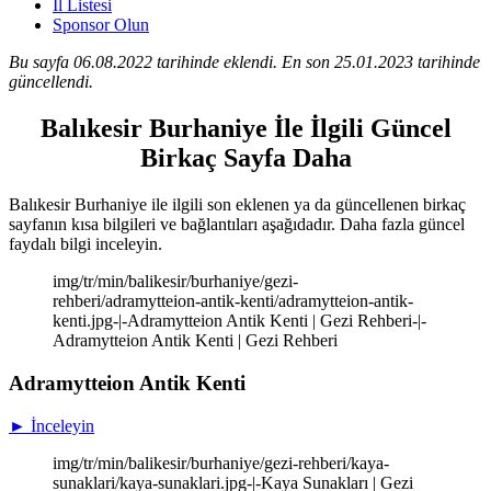
İl Listesi
Sponsor Olun
Bu sayfa 06.08.2022 tarihinde eklendi. En son 25.01.2023 tarihinde
güncellendi.
Balıkesir Burhaniye İle İlgili Güncel
Birkaç Sayfa Daha
Balıkesir Burhaniye ile ilgili son eklenen ya da güncellenen birkaç
sayfanın kısa bilgileri ve bağlantıları aşağıdadır. Daha fazla güncel
faydalı bilgi inceleyin.
img/tr/min/balikesir/burhaniye/gezi-
rehberi/adramytteion-antik-kenti/adramytteion-antik-
kenti.jpg-|-Adramytteion Antik Kenti | Gezi Rehberi-|-
Adramytteion Antik Kenti | Gezi Rehberi
Adramytteion Antik Kenti
► İnceleyin
img/tr/min/balikesir/burhaniye/gezi-rehberi/kaya-
sunaklari/kaya-sunaklari.jpg-|-Kaya Sunakları | Gezi