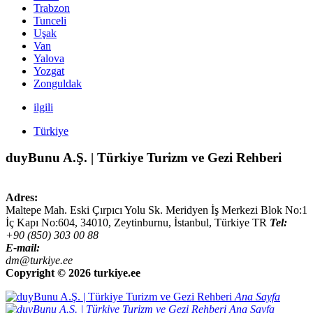
Trabzon
Tunceli
Uşak
Van
Yalova
Yozgat
Zonguldak
ilgili
Türkiye
duyBunu A.Ş. | Türkiye Turizm ve Gezi Rehberi
Adres:
Maltepe Mah. Eski Çırpıcı Yolu Sk. Meridyen İş Merkezi Blok No:1
İç Kapı No:604,
34010
,
Zeytinburnu, İstanbul
,
Türkiye
TR
Tel:
+90 (850) 303 00 88
E-mail:
dm@turkiye.ee
Copyright ©
2026 turkiye.ee
Ana Sayfa
Ana Sayfa