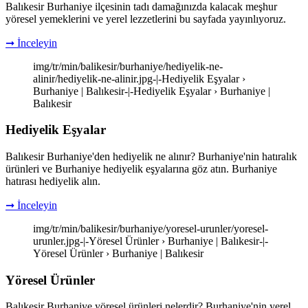
Balıkesir Burhaniye ilçesinin tadı damağınızda kalacak meşhur
yöresel yemeklerini ve yerel lezzetlerini bu sayfada yayınlıyoruz.
➞ İnceleyin
img/tr/min/balikesir/burhaniye/hediyelik-ne-
alinir/hediyelik-ne-alinir.jpg-|-Hediyelik Eşyalar ›
Burhaniye | Balıkesir-|-Hediyelik Eşyalar › Burhaniye |
Balıkesir
Hediyelik Eşyalar
Balıkesir Burhaniye'den hediyelik ne alınır? Burhaniye'nin hatıralık
ürünleri ve Burhaniye hediyelik eşyalarına göz atın. Burhaniye
hatırası hediyelik alın.
➞ İnceleyin
img/tr/min/balikesir/burhaniye/yoresel-urunler/yoresel-
urunler.jpg-|-Yöresel Ürünler › Burhaniye | Balıkesir-|-
Yöresel Ürünler › Burhaniye | Balıkesir
Yöresel Ürünler
Balıkesir Burhaniye yöresel ürünleri nelerdir? Burhaniye'nin yerel