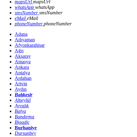
mapsUrl
mapsUrl
whatsApp
whatsApp
smsNumber
smsNumber
eMail
eMail
phoneNumber
phoneNumber
Adana
Adıyaman
Afyonkarahisar
Ağrı
Aksaray
Amasya
Ankara
Antalya
Ardahan
Artvin
Aydın
Balıkesir
Altıeylül
Ayvalık
Balya
Bandırma
Bigadiç
Burhaniye
Dursunbey