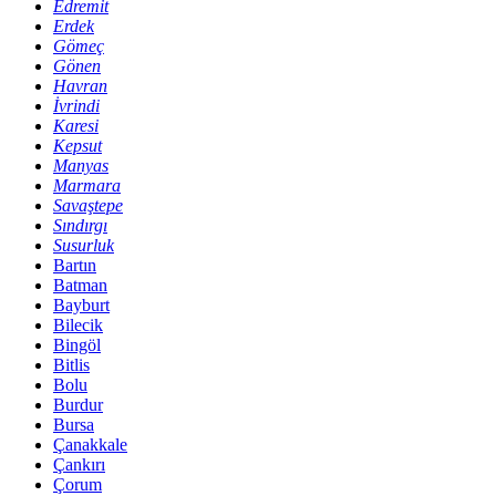
Edremit
Erdek
Gömeç
Gönen
Havran
İvrindi
Karesi
Kepsut
Manyas
Marmara
Savaştepe
Sındırgı
Susurluk
Bartın
Batman
Bayburt
Bilecik
Bingöl
Bitlis
Bolu
Burdur
Bursa
Çanakkale
Çankırı
Çorum