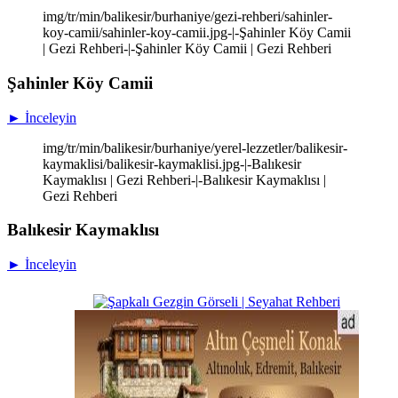
img/tr/min/balikesir/burhaniye/gezi-rehberi/sahinler-
koy-camii/sahinler-koy-camii.jpg-|-Şahinler Köy Camii
| Gezi Rehberi-|-Şahinler Köy Camii | Gezi Rehberi
Şahinler Köy Camii
► İnceleyin
img/tr/min/balikesir/burhaniye/yerel-lezzetler/balikesir-
kaymaklisi/balikesir-kaymaklisi.jpg-|-Balıkesir
Kaymaklısı | Gezi Rehberi-|-Balıkesir Kaymaklısı |
Gezi Rehberi
Balıkesir Kaymaklısı
► İnceleyin