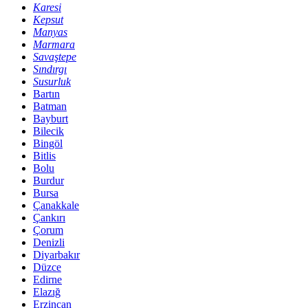
Karesi
Kepsut
Manyas
Marmara
Savaştepe
Sındırgı
Susurluk
Bartın
Batman
Bayburt
Bilecik
Bingöl
Bitlis
Bolu
Burdur
Bursa
Çanakkale
Çankırı
Çorum
Denizli
Diyarbakır
Düzce
Edirne
Elazığ
Erzincan