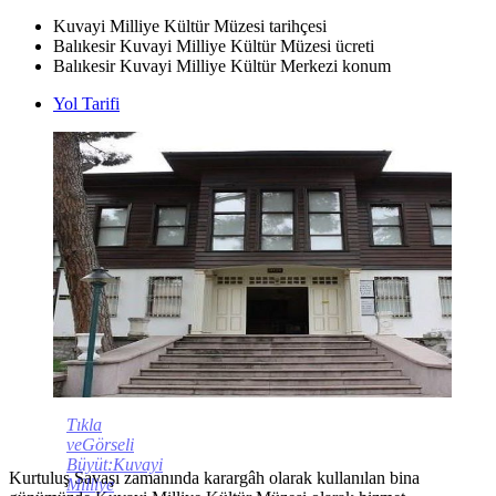
Kuvayi Milliye Kültür Müzesi tarihçesi
Balıkesir Kuvayi Milliye Kültür Müzesi ücreti
Balıkesir Kuvayi Milliye Kültür Merkezi konum
Yol Tarifi
Tıkla
veGörseli
Büyüt:Kuvayi
Kurtuluş Savaşı zamanında karargâh olarak kullanılan bina
Milliye