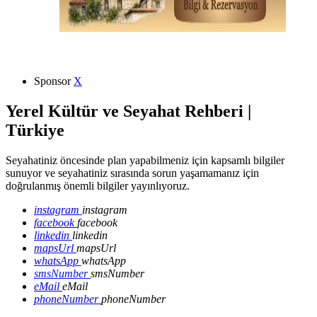
Sponsor
X
Yerel Kültür ve Seyahat Rehberi |
Türkiye
Seyahatiniz öncesinde plan yapabilmeniz için kapsamlı bilgiler
sunuyor ve seyahatiniz sırasında sorun yaşamamanız için
doğrulanmış önemli bilgiler yayınlıyoruz.
instagram
instagram
facebook
facebook
linkedin
linkedin
mapsUrl
mapsUrl
whatsApp
whatsApp
smsNumber
smsNumber
eMail
eMail
phoneNumber
phoneNumber