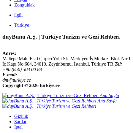
Zonguldak
ilgili
Türkiye
duyBunu A.Ş. | Türkiye Turizm ve Gezi Rehberi
Adres:
Maltepe Mah. Eski Çırpıcı Yolu Sk. Meridyen İş Merkezi Blok No:1
İç Kapı No:604,
34010
,
Zeytinburnu, İstanbul
,
Türkiye
TR
Tel:
+90 (850) 303 00 88
E-mail:
dm@turkiye.ee
Copyright ©
2026 turkiye.ee
Ana Sayfa
Ana Sayfa
Gizlilik
Şartlar
İptal