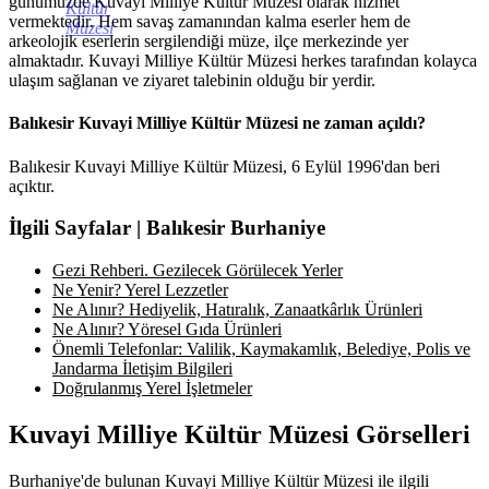
günümüzde Kuvayi Milliye Kültür Müzesi olarak hizmet
Kültür
vermektedir. Hem savaş zamanından kalma eserler hem de
Müzesi
arkeolojik eserlerin sergilendiği müze, ilçe merkezinde yer
almaktadır. Kuvayi Milliye Kültür Müzesi herkes tarafından kolayca
ulaşım sağlanan ve ziyaret talebinin olduğu bir yerdir.
Balıkesir Kuvayi Milliye Kültür Müzesi ne zaman açıldı?
Balıkesir Kuvayi Milliye Kültür Müzesi, 6 Eylül 1996'dan beri
açıktır.
İlgili Sayfalar | Balıkesir Burhaniye
Gezi Rehberi. Gezilecek Görülecek Yerler
Ne Yenir? Yerel Lezzetler
Ne Alınır? Hediyelik, Hatıralık, Zanaatkârlık Ürünleri
Ne Alınır? Yöresel Gıda Ürünleri
Önemli Telefonlar: Valilik, Kaymakamlık, Belediye, Polis ve
Jandarma İletişim Bilgileri
Doğrulanmış Yerel İşletmeler
Kuvayi Milliye Kültür Müzesi Görselleri
Burhaniye'de bulunan Kuvayi Milliye Kültür Müzesi ile ilgili