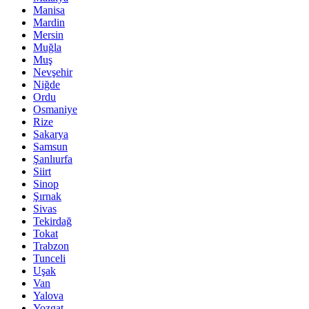
Manisa
Mardin
Mersin
Muğla
Muş
Nevşehir
Niğde
Ordu
Osmaniye
Rize
Sakarya
Samsun
Şanlıurfa
Siirt
Sinop
Şırnak
Sivas
Tekirdağ
Tokat
Trabzon
Tunceli
Uşak
Van
Yalova
Yozgat