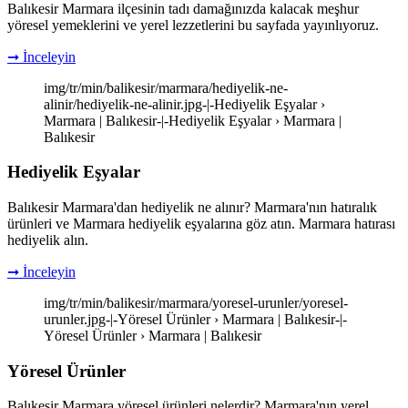
Balıkesir Marmara ilçesinin tadı damağınızda kalacak meşhur
yöresel yemeklerini ve yerel lezzetlerini bu sayfada yayınlıyoruz.
➞ İnceleyin
img/tr/min/balikesir/marmara/hediyelik-ne-
alinir/hediyelik-ne-alinir.jpg-|-Hediyelik Eşyalar ›
Marmara | Balıkesir-|-Hediyelik Eşyalar › Marmara |
Balıkesir
Hediyelik Eşyalar
Balıkesir Marmara'dan hediyelik ne alınır? Marmara'nın hatıralık
ürünleri ve Marmara hediyelik eşyalarına göz atın. Marmara hatırası
hediyelik alın.
➞ İnceleyin
img/tr/min/balikesir/marmara/yoresel-urunler/yoresel-
urunler.jpg-|-Yöresel Ürünler › Marmara | Balıkesir-|-
Yöresel Ürünler › Marmara | Balıkesir
Yöresel Ürünler
Balıkesir Marmara yöresel ürünleri nelerdir? Marmara'nın yerel