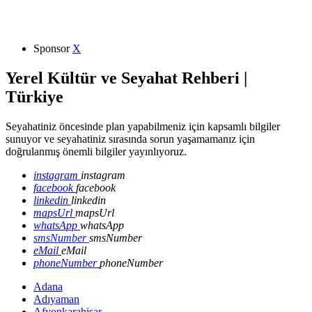
Sponsor
X
Yerel Kültür ve Seyahat Rehberi |
Türkiye
Seyahatiniz öncesinde plan yapabilmeniz için kapsamlı bilgiler
sunuyor ve seyahatiniz sırasında sorun yaşamamanız için
doğrulanmış önemli bilgiler yayınlıyoruz.
instagram
instagram
facebook
facebook
linkedin
linkedin
mapsUrl
mapsUrl
whatsApp
whatsApp
smsNumber
smsNumber
eMail
eMail
phoneNumber
phoneNumber
Adana
Adıyaman
Afyonkarahisar