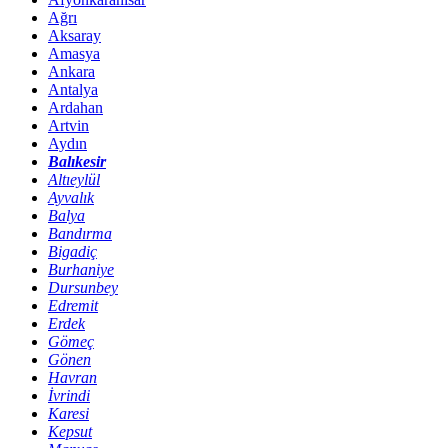
Ağrı
Aksaray
Amasya
Ankara
Antalya
Ardahan
Artvin
Aydın
Balıkesir
Altıeylül
Ayvalık
Balya
Bandırma
Bigadiç
Burhaniye
Dursunbey
Edremit
Erdek
Gömeç
Gönen
Havran
İvrindi
Karesi
Kepsut