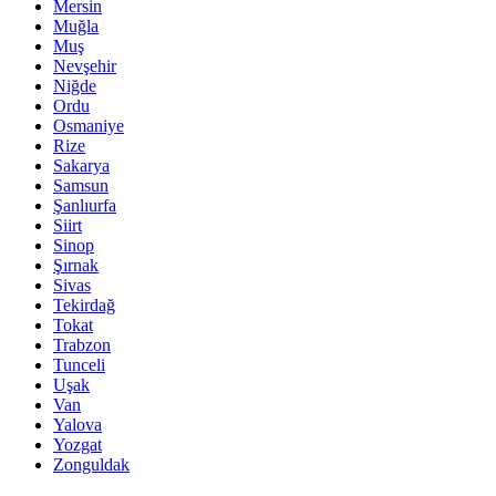
Mersin
Muğla
Muş
Nevşehir
Niğde
Ordu
Osmaniye
Rize
Sakarya
Samsun
Şanlıurfa
Siirt
Sinop
Şırnak
Sivas
Tekirdağ
Tokat
Trabzon
Tunceli
Uşak
Van
Yalova
Yozgat
Zonguldak