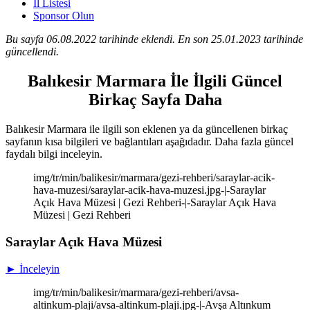
İl Listesi
Sponsor Olun
Bu sayfa 06.08.2022 tarihinde eklendi. En son 25.01.2023 tarihinde
güncellendi.
Balıkesir Marmara İle İlgili Güncel
Birkaç Sayfa Daha
Balıkesir Marmara ile ilgili son eklenen ya da güncellenen birkaç
sayfanın kısa bilgileri ve bağlantıları aşağıdadır. Daha fazla güncel
faydalı bilgi inceleyin.
img/tr/min/balikesir/marmara/gezi-rehberi/saraylar-acik-
hava-muzesi/saraylar-acik-hava-muzesi.jpg-|-Saraylar
Açık Hava Müzesi | Gezi Rehberi-|-Saraylar Açık Hava
Müzesi | Gezi Rehberi
Saraylar Açık Hava Müzesi
► İnceleyin
img/tr/min/balikesir/marmara/gezi-rehberi/avsa-
altinkum-plaji/avsa-altinkum-plaji.jpg-|-Avşa Altınkum