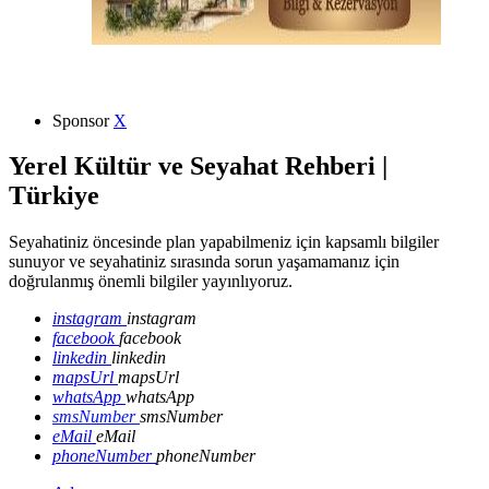
Sponsor
X
Yerel Kültür ve Seyahat Rehberi |
Türkiye
Seyahatiniz öncesinde plan yapabilmeniz için kapsamlı bilgiler
sunuyor ve seyahatiniz sırasında sorun yaşamamanız için
doğrulanmış önemli bilgiler yayınlıyoruz.
instagram
instagram
facebook
facebook
linkedin
linkedin
mapsUrl
mapsUrl
whatsApp
whatsApp
smsNumber
smsNumber
eMail
eMail
phoneNumber
phoneNumber