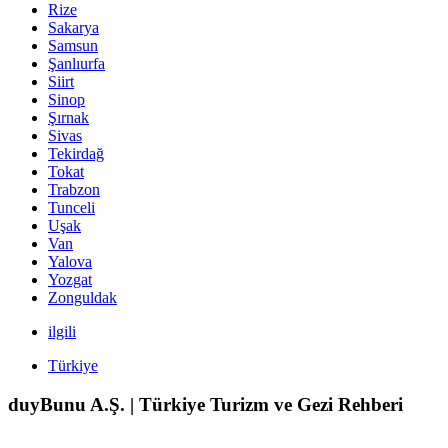
Rize
Sakarya
Samsun
Şanlıurfa
Siirt
Sinop
Şırnak
Sivas
Tekirdağ
Tokat
Trabzon
Tunceli
Uşak
Van
Yalova
Yozgat
Zonguldak
ilgili
Türkiye
duyBunu A.Ş. | Türkiye Turizm ve Gezi Rehberi