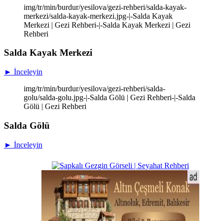
img/tr/min/burdur/yesilova/gezi-rehberi/salda-kayak-
merkezi/salda-kayak-merkezi.jpg-|-Salda Kayak
Merkezi | Gezi Rehberi-|-Salda Kayak Merkezi | Gezi
Rehberi
Salda Kayak Merkezi
► İnceleyin
img/tr/min/burdur/yesilova/gezi-rehberi/salda-
golu/salda-golu.jpg-|-Salda Gölü | Gezi Rehberi-|-Salda
Gölü | Gezi Rehberi
Salda Gölü
► İnceleyin