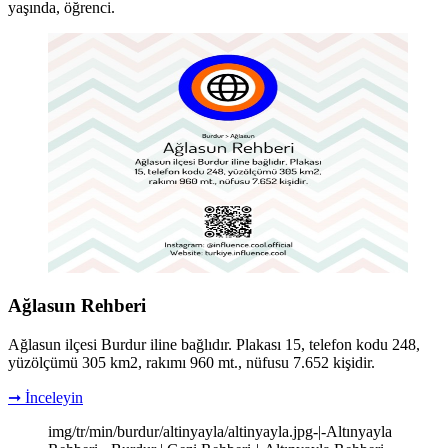
yaşında, öğrenci.
Ağlasun Rehberi
Ağlasun ilçesi Burdur iline bağlıdır. Plakası 15, telefon kodu 248,
yüzölçümü 305 km2, rakımı 960 mt., nüfusu 7.652 kişidir.
➞ İnceleyin
img/tr/min/burdur/altinyayla/altinyayla.jpg-|-Altınyayla