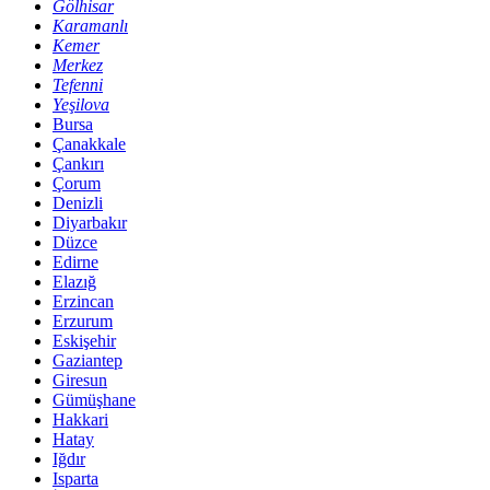
Gölhisar
Karamanlı
Kemer
Merkez
Tefenni
Yeşilova
Bursa
Çanakkale
Çankırı
Çorum
Denizli
Diyarbakır
Düzce
Edirne
Elazığ
Erzincan
Erzurum
Eskişehir
Gaziantep
Giresun
Gümüşhane
Hakkari
Hatay
Iğdır
Isparta