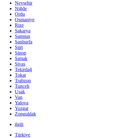
Nevşehir
Niğde
Ordu
Osmaniye
Rize
Sakarya
Samsun
Şanlıurfa
Siirt
Sinop
Şırnak
Sivas
Tekirdağ
Tokat
Trabzon
Tunceli
Uşak
Van
Yalova
Yozgat
Zonguldak
ilgili
Türkiye