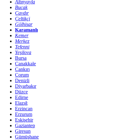
Altınyayla
Bucak
Çavdır
Çeltikçi
Gölhisar
Karamanlı
Kemer
Merkez
Tefenni
Yeşilova
Bursa
Çanakkale
Çankırı
Çorum
Denizli
Diyarbakır
Düzce
Edirne
Elazığ
Erzincan
Erzurum
Eskişehir
Gaziantep
Giresun
Gümüşhane