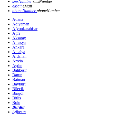
smsNumber
smsNumber
eMail
eMail
phoneNumber
phoneNumber
Adana
Adıyaman
Afyonkarahisar
Ağrı
Aksaray
Amasya
Ankara
Antalya
Ardahan
Artvin
Aydın
Balıkesir
Bartın
Batman
Bayburt
Bilecik
Bingöl
Bitlis
Bolu
Burdur
Ağlasun