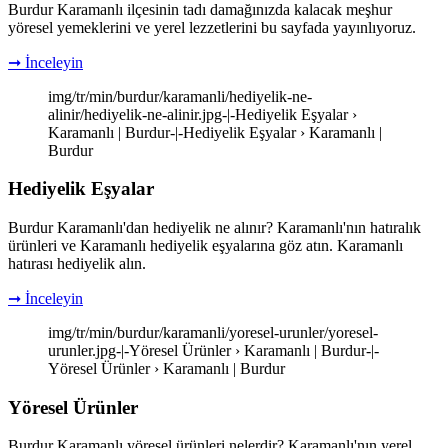
Burdur Karamanlı ilçesinin tadı damağınızda kalacak meşhur
yöresel yemeklerini ve yerel lezzetlerini bu sayfada yayınlıyoruz.
➞ İnceleyin
img/tr/min/burdur/karamanli/hediyelik-ne-
alinir/hediyelik-ne-alinir.jpg-|-Hediyelik Eşyalar ›
Karamanlı | Burdur-|-Hediyelik Eşyalar › Karamanlı |
Burdur
Hediyelik Eşyalar
Burdur Karamanlı'dan hediyelik ne alınır? Karamanlı'nın hatıralık
ürünleri ve Karamanlı hediyelik eşyalarına göz atın. Karamanlı
hatırası hediyelik alın.
➞ İnceleyin
img/tr/min/burdur/karamanli/yoresel-urunler/yoresel-
urunler.jpg-|-Yöresel Ürünler › Karamanlı | Burdur-|-
Yöresel Ürünler › Karamanlı | Burdur
Yöresel Ürünler
Burdur Karamanlı yöresel ürünleri nelerdir? Karamanlı'nın yerel