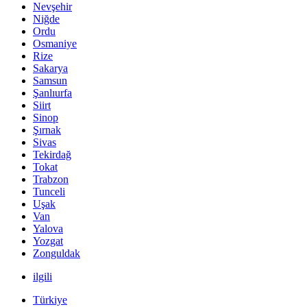
Nevşehir
Niğde
Ordu
Osmaniye
Rize
Sakarya
Samsun
Şanlıurfa
Siirt
Sinop
Şırnak
Sivas
Tekirdağ
Tokat
Trabzon
Tunceli
Uşak
Van
Yalova
Yozgat
Zonguldak
ilgili
Türkiye