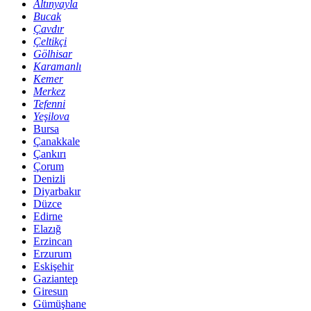
Altınyayla
Bucak
Çavdır
Çeltikçi
Gölhisar
Karamanlı
Kemer
Merkez
Tefenni
Yeşilova
Bursa
Çanakkale
Çankırı
Çorum
Denizli
Diyarbakır
Düzce
Edirne
Elazığ
Erzincan
Erzurum
Eskişehir
Gaziantep
Giresun
Gümüşhane