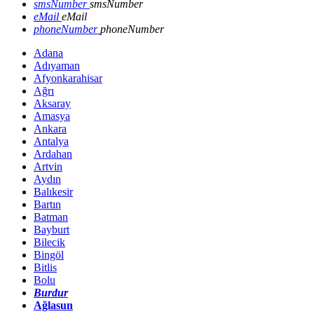
smsNumber
smsNumber
eMail
eMail
phoneNumber
phoneNumber
Adana
Adıyaman
Afyonkarahisar
Ağrı
Aksaray
Amasya
Ankara
Antalya
Ardahan
Artvin
Aydın
Balıkesir
Bartın
Batman
Bayburt
Bilecik
Bingöl
Bitlis
Bolu
Burdur
Ağlasun