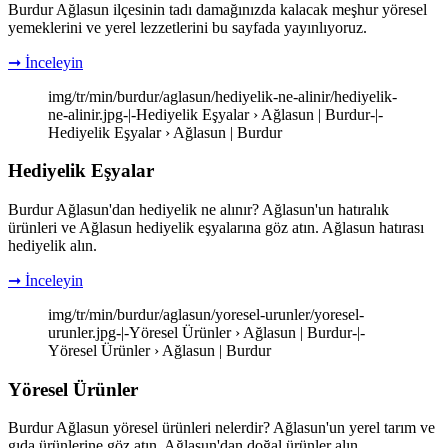
Burdur Ağlasun ilçesinin tadı damağınızda kalacak meşhur yöresel
yemeklerini ve yerel lezzetlerini bu sayfada yayınlıyoruz.
➞ İnceleyin
img/tr/min/burdur/aglasun/hediyelik-ne-alinir/hediyelik-
ne-alinir.jpg-|-Hediyelik Eşyalar › Ağlasun | Burdur-|-
Hediyelik Eşyalar › Ağlasun | Burdur
Hediyelik Eşyalar
Burdur Ağlasun'dan hediyelik ne alınır? Ağlasun'un hatıralık
ürünleri ve Ağlasun hediyelik eşyalarına göz atın. Ağlasun hatırası
hediyelik alın.
➞ İnceleyin
img/tr/min/burdur/aglasun/yoresel-urunler/yoresel-
urunler.jpg-|-Yöresel Ürünler › Ağlasun | Burdur-|-
Yöresel Ürünler › Ağlasun | Burdur
Yöresel Ürünler
Burdur Ağlasun yöresel ürünleri nelerdir? Ağlasun'un yerel tarım ve
gıda ürünlerine göz atın. Ağlasun'dan doğal ürünler alın.