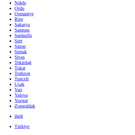
Niğde
Ordu
Osmaniye
Rize
Sakarya
Samsun
Şanlıurfa
Siirt
Sinop
Şırnak
Sivas
Tekirdağ
Tokat
Trabzon
Tunceli
Uşak
Van
Yalova
Yozgat
Zonguldak
ilgili
Türkiye