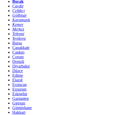
Bucak
Çavdır
Çeltikçi
Gölhisar
Karamanlı
Kemer
Merkez
Tefenni
Yeşilova
Bursa
Çanakkale
Çankırı
Çorum
Denizli
Diyarbakır
Düzce
Edirne
Elazığ
Erzincan
Erzurum
Eskişehir
Gaziantep
Giresun
Gümüşhane
Hakkari