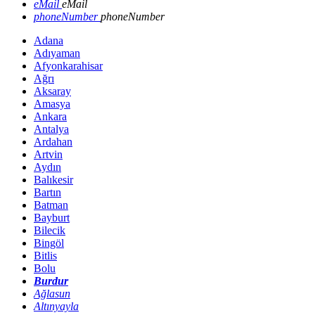
eMail
eMail
phoneNumber
phoneNumber
Adana
Adıyaman
Afyonkarahisar
Ağrı
Aksaray
Amasya
Ankara
Antalya
Ardahan
Artvin
Aydın
Balıkesir
Bartın
Batman
Bayburt
Bilecik
Bingöl
Bitlis
Bolu
Burdur
Ağlasun
Altınyayla