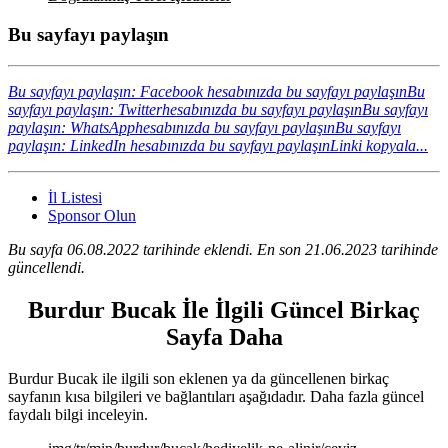
Bu sayfayı paylaşın
Bu sayfayı paylaşın: Facebook hesabınızda bu sayfayı paylaşın
Bu
sayfayı paylaşın: Twitterhesabınızda bu sayfayı paylaşın
Bu sayfayı
paylaşın: WhatsApphesabınızda bu sayfayı paylaşın
Bu sayfayı
paylaşın: LinkedIn hesabınızda bu sayfayı paylaşın
Linki kopyala...
İl Listesi
Sponsor Olun
Bu sayfa 06.08.2022 tarihinde eklendi. En son 21.06.2023 tarihinde
güncellendi.
Burdur Bucak İle İlgili Güncel Birkaç
Sayfa Daha
Burdur Bucak ile ilgili son eklenen ya da güncellenen birkaç
sayfanın kısa bilgileri ve bağlantıları aşağıdadır. Daha fazla güncel
faydalı bilgi inceleyin.