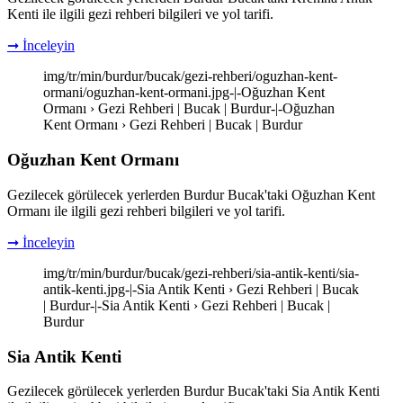
Kenti ile ilgili gezi rehberi bilgileri ve yol tarifi.
➞ İnceleyin
img/tr/min/burdur/bucak/gezi-rehberi/oguzhan-kent-
ormani/oguzhan-kent-ormani.jpg-|-Oğuzhan Kent
Ormanı › Gezi Rehberi | Bucak | Burdur-|-Oğuzhan
Kent Ormanı › Gezi Rehberi | Bucak | Burdur
Oğuzhan Kent Ormanı
Gezilecek görülecek yerlerden Burdur Bucak'taki Oğuzhan Kent
Ormanı ile ilgili gezi rehberi bilgileri ve yol tarifi.
➞ İnceleyin
img/tr/min/burdur/bucak/gezi-rehberi/sia-antik-kenti/sia-
antik-kenti.jpg-|-Sia Antik Kenti › Gezi Rehberi | Bucak
| Burdur-|-Sia Antik Kenti › Gezi Rehberi | Bucak |
Burdur
Sia Antik Kenti
Gezilecek görülecek yerlerden Burdur Bucak'taki Sia Antik Kenti