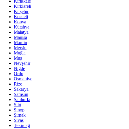
Kırıkkale
Kırklareli
Kırşehir
Kocaeli
Konya
Kütahya
Malatya
Manisa
Mardin
Mersin
Muğla
Muş
Nevşehir
Niğde
Ordu
Osmaniye
Rize
Sakarya
Samsun
Şanlıurfa
Siirt
Sinop
Şırnak
Sivas
Tekirdağ