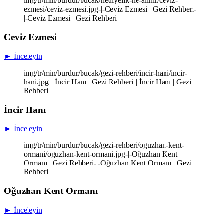
img/tr/min/burdur/bucak/hediyelik-ne-alinir/ceviz-
ezmesi/ceviz-ezmesi.jpg-|-Ceviz Ezmesi | Gezi Rehberi-
|-Ceviz Ezmesi | Gezi Rehberi
Ceviz Ezmesi
► İnceleyin
img/tr/min/burdur/bucak/gezi-rehberi/incir-hani/incir-
hani.jpg-|-İncir Hanı | Gezi Rehberi-|-İncir Hanı | Gezi
Rehberi
İncir Hanı
► İnceleyin
img/tr/min/burdur/bucak/gezi-rehberi/oguzhan-kent-
ormani/oguzhan-kent-ormani.jpg-|-Oğuzhan Kent
Ormanı | Gezi Rehberi-|-Oğuzhan Kent Ormanı | Gezi
Rehberi
Oğuzhan Kent Ormanı
► İnceleyin