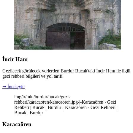
İncir Hanı
Gezilecek görülecek yerlerden Burdur Bucak'taki İncir Hanı ile ilgili
gezi rehberi bilgileri ve yol tarifi.
➞ İnceleyin
img/tr/min/burdur/bucak/gezi-
rehberi/karacaoren/karacaoren.jpg-|-Karacaören › Gezi
Rehberi | Bucak | Burdur-|-Karacaören › Gezi Rehberi |
Bucak | Burdur
Karacaören