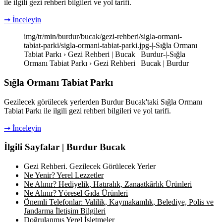
ile ilgili gezi rehberi bilgileri ve yol tarifi.
➞ İnceleyin
img/tr/min/burdur/bucak/gezi-rehberi/sigla-ormani-
tabiat-parki/sigla-ormani-tabiat-parki.jpg-|-Sığla Ormanı
Tabiat Parkı › Gezi Rehberi | Bucak | Burdur-|-Sığla
Ormanı Tabiat Parkı › Gezi Rehberi | Bucak | Burdur
Sığla Ormanı Tabiat Parkı
Gezilecek görülecek yerlerden Burdur Bucak'taki Sığla Ormanı
Tabiat Parkı ile ilgili gezi rehberi bilgileri ve yol tarifi.
➞ İnceleyin
İlgili Sayfalar | Burdur Bucak
Gezi Rehberi. Gezilecek Görülecek Yerler
Ne Yenir? Yerel Lezzetler
Ne Alınır? Hediyelik, Hatıralık, Zanaatkârlık Ürünleri
Ne Alınır? Yöresel Gıda Ürünleri
Önemli Telefonlar: Valilik, Kaymakamlık, Belediye, Polis ve
Jandarma İletişim Bilgileri
Doğrulanmış Yerel İşletmeler