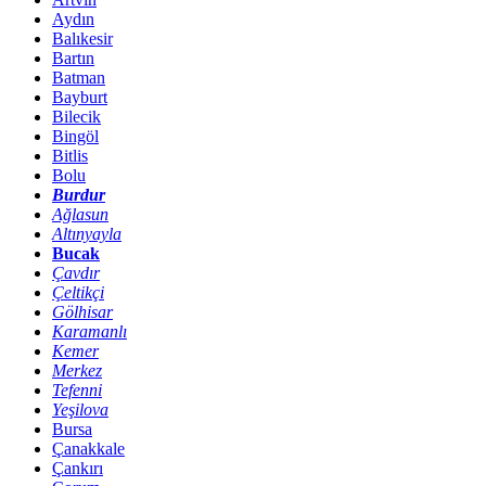
Aydın
Balıkesir
Bartın
Batman
Bayburt
Bilecik
Bingöl
Bitlis
Bolu
Burdur
Ağlasun
Altınyayla
Bucak
Çavdır
Çeltikçi
Gölhisar
Karamanlı
Kemer
Merkez
Tefenni
Yeşilova
Bursa
Çanakkale
Çankırı