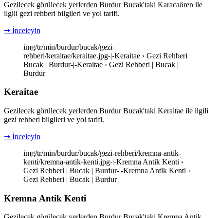
Gezilecek görülecek yerlerden Burdur Bucak'taki Karacaören ile
ilgili gezi rehberi bilgileri ve yol tarifi.
➞ İnceleyin
img/tr/min/burdur/bucak/gezi-
rehberi/keraitae/keraitae.jpg-|-Keraitae › Gezi Rehberi |
Bucak | Burdur-|-Keraitae › Gezi Rehberi | Bucak |
Burdur
Keraitae
Gezilecek görülecek yerlerden Burdur Bucak'taki Keraitae ile ilgili
gezi rehberi bilgileri ve yol tarifi.
➞ İnceleyin
img/tr/min/burdur/bucak/gezi-rehberi/kremna-antik-
kenti/kremna-antik-kenti.jpg-|-Kremna Antik Kenti ›
Gezi Rehberi | Bucak | Burdur-|-Kremna Antik Kenti ›
Gezi Rehberi | Bucak | Burdur
Kremna Antik Kenti
Gezilecek görülecek yerlerden Burdur Bucak'taki Kremna Antik