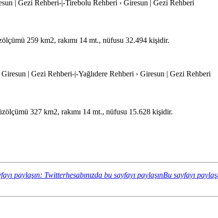
resun | Gezi Rehberi-|-Tirebolu Rehberi › Giresun | Gezi Rehberi
yüzölçümü 259 km2, rakımı 14 mt., nüfusu 32.494 kişidir.
› Giresun | Gezi Rehberi-|-Yağlıdere Rehberi › Giresun | Gezi Rehberi
 yüzölçümü 327 km2, rakımı 14 mt., nüfusu 15.628 kişidir.
fayı paylaşın: Twitterhesabınızda bu sayfayı paylaşın
Bu sayfayı paylaş