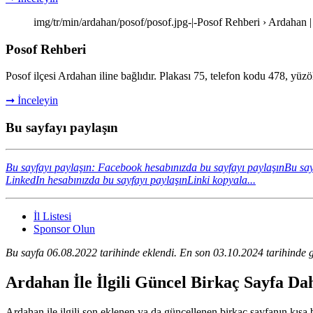
img/tr/min/ardahan/posof/posof.jpg-|-Posof Rehberi › Ardahan 
Posof Rehberi
Posof ilçesi Ardahan iline bağlıdır. Plakası 75, telefon kodu 478, yü
➞ İnceleyin
Bu sayfayı paylaşın
Bu sayfayı paylaşın: Facebook hesabınızda bu sayfayı paylaşın
Bu say
LinkedIn hesabınızda bu sayfayı paylaşın
Linki kopyala...
İl Listesi
Sponsor Olun
Bu sayfa 06.08.2022 tarihinde eklendi. En son 03.10.2024 tarihinde g
Ardahan İle İlgili Güncel Birkaç Sayfa Da
Ardahan ile ilgili son eklenen ya da güncellenen birkaç sayfanın kısa bi