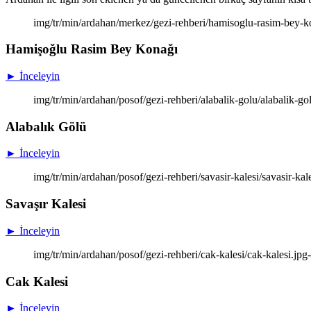
img/tr/min/ardahan/merkez/gezi-rehberi/hamisoglu-rasim-bey-
Hamişoğlu Rasim Bey Konağı
► İnceleyin
img/tr/min/ardahan/posof/gezi-rehberi/alabalik-golu/alabalik-go
Alabalık Gölü
► İnceleyin
img/tr/min/ardahan/posof/gezi-rehberi/savasir-kalesi/savasir-kal
Savaşır Kalesi
► İnceleyin
img/tr/min/ardahan/posof/gezi-rehberi/cak-kalesi/cak-kalesi.jpg
Cak Kalesi
► İnceleyin