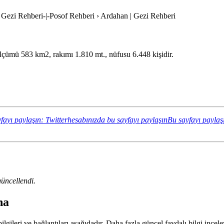
| Gezi Rehberi-|-Posof Rehberi › Ardahan | Gezi Rehberi
zölçümü 583 km2, rakımı 1.810 mt., nüfusu 6.448 kişidir.
fayı paylaşın: Twitterhesabınızda bu sayfayı paylaşın
Bu sayfayı paylaş
üncellendi.
ha
lgileri ve bağlantıları aşağıdadır. Daha fazla güncel faydalı bilgi incele