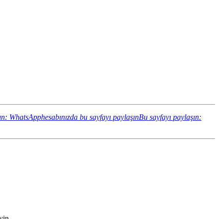
ın: WhatsApphesabınızda bu sayfayı paylaşın
Bu sayfayı paylaşın:
yin.