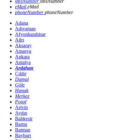
smsNumber
smsNumber
eMail
eMail
phoneNumber
phoneNumber
Adana
Adıyaman
Afyonkarahisar
Ağrı
Aksaray
Amasya
Ankara
Antalya
Ardahan
Çıldır
Damal
Göle
Hanak
Merkez
Posof
Artvin
Aydın
Balıkesir
Bartın
Batman
Bayburt