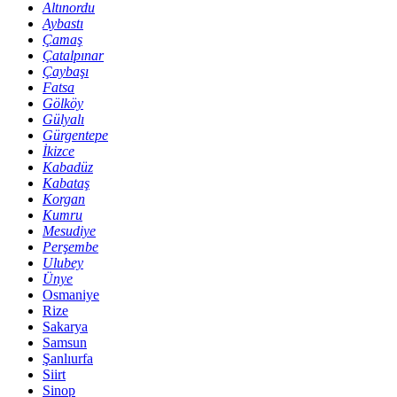
Altınordu
Aybastı
Çamaş
Çatalpınar
Çaybaşı
Fatsa
Gölköy
Gülyalı
Gürgentepe
İkizce
Kabadüz
Kabataş
Korgan
Kumru
Mesudiye
Perşembe
Ulubey
Ünye
Osmaniye
Rize
Sakarya
Samsun
Şanlıurfa
Siirt
Sinop