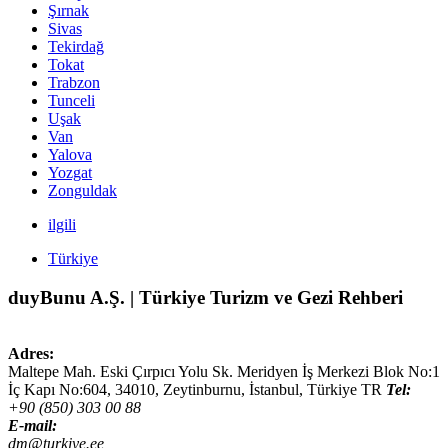
Şırnak
Sivas
Tekirdağ
Tokat
Trabzon
Tunceli
Uşak
Van
Yalova
Yozgat
Zonguldak
ilgili
Türkiye
duyBunu A.Ş. | Türkiye Turizm ve Gezi Rehberi
Adres:
Maltepe Mah. Eski Çırpıcı Yolu Sk. Meridyen İş Merkezi Blok No:1
İç Kapı No:604,
34010
,
Zeytinburnu, İstanbul
,
Türkiye
TR
Tel:
+90 (850) 303 00 88
E-mail:
dm@turkiye.ee