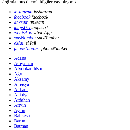
doğrulanmış önemli bilgiler yayınlıyoruz.
instagram
instagram
facebook
facebook
linkedin
linkedin
mapsUrl
mapsUrl
whatsApp
whatsApp
smsNumber
smsNumber
eMail
eMail
phoneNumber
phoneNumber
Adana
Adıyaman
Afyonkarahisar
Ağrı
Aksaray
Amasya
Ankara
Antalya
Ardahan
Artvin
Aydın
Balıkesir
Bartın
Batman