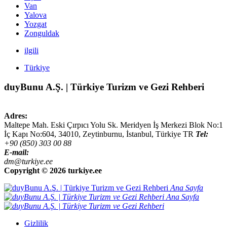
Van
Yalova
Yozgat
Zonguldak
ilgili
Türkiye
duyBunu A.Ş. | Türkiye Turizm ve Gezi Rehberi
Adres:
Maltepe Mah. Eski Çırpıcı Yolu Sk. Meridyen İş Merkezi Blok No:1
İç Kapı No:604,
34010
,
Zeytinburnu, İstanbul
,
Türkiye
TR
Tel:
+90 (850) 303 00 88
E-mail:
dm@turkiye.ee
Copyright ©
2026 turkiye.ee
Ana Sayfa
Ana Sayfa
Gizlilik