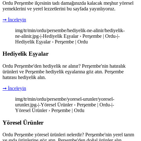
Ordu Perşembe ilçesinin tadı damağınızda kalacak meşhur yöresel
yemeklerini ve yerel lezzetlerini bu sayfada yayınlıyoruz.
➞ İnceleyin
img/tr/min/ordu/persembe/hediyelik-ne-alinir/hediyelik-
ne-alinir.jpg-|-Hediyelik Eşyalar › Perşembe | Ordu-|-
Hediyelik Eşyalar › Perşembe | Ordu
Hediyelik Eşyalar
Ordu Perşembe'den hediyelik ne alınır? Perşembe'nin hatıralık
ürünleri ve Perşembe hediyelik eşyalarına göz atın. Perşembe
hatırası hediyelik alın.
➞ İnceleyin
img/tr/min/ordu/persembe/yoresel-urunler/yoresel-
urunler.jpg-|-Yöresel Ürünler › Perşembe | Ordu-|-
Yöresel Ürünler › Perşembe | Ordu
Yöresel Ürünler
Ordu Perşembe yöresel ürünleri nelerdir? Perşembe'nin yerel tarım
ve gıda ürünlerine göz atın. Perşembe'den doğal ürünler alın.