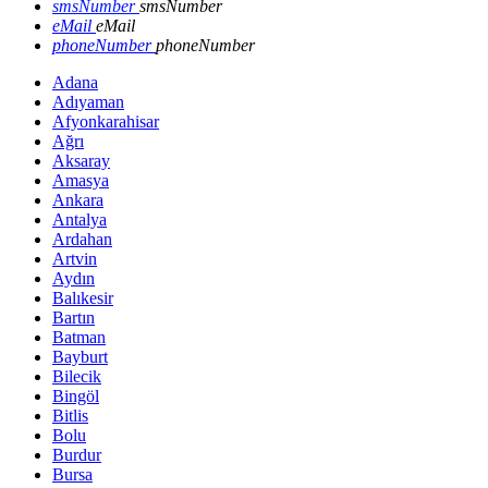
smsNumber
smsNumber
eMail
eMail
phoneNumber
phoneNumber
Adana
Adıyaman
Afyonkarahisar
Ağrı
Aksaray
Amasya
Ankara
Antalya
Ardahan
Artvin
Aydın
Balıkesir
Bartın
Batman
Bayburt
Bilecik
Bingöl
Bitlis
Bolu
Burdur
Bursa