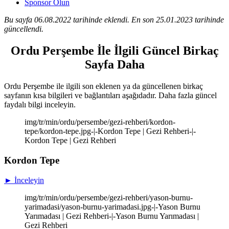
Sponsor Olun
Bu sayfa 06.08.2022 tarihinde eklendi. En son 25.01.2023 tarihinde
güncellendi.
Ordu Perşembe İle İlgili Güncel Birkaç
Sayfa Daha
Ordu Perşembe ile ilgili son eklenen ya da güncellenen birkaç
sayfanın kısa bilgileri ve bağlantıları aşağıdadır. Daha fazla güncel
faydalı bilgi inceleyin.
img/tr/min/ordu/persembe/gezi-rehberi/kordon-
tepe/kordon-tepe.jpg-|-Kordon Tepe | Gezi Rehberi-|-
Kordon Tepe | Gezi Rehberi
Kordon Tepe
► İnceleyin
img/tr/min/ordu/persembe/gezi-rehberi/yason-burnu-
yarimadasi/yason-burnu-yarimadasi.jpg-|-Yason Burnu
Yarımadası | Gezi Rehberi-|-Yason Burnu Yarımadası |
Gezi Rehberi