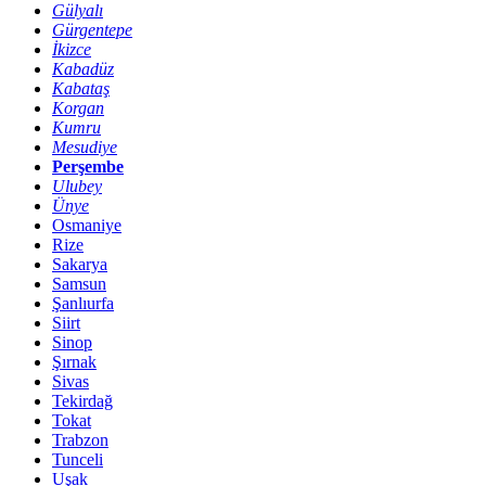
Gülyalı
Gürgentepe
İkizce
Kabadüz
Kabataş
Korgan
Kumru
Mesudiye
Perşembe
Ulubey
Ünye
Osmaniye
Rize
Sakarya
Samsun
Şanlıurfa
Siirt
Sinop
Şırnak
Sivas
Tekirdağ
Tokat
Trabzon
Tunceli
Uşak