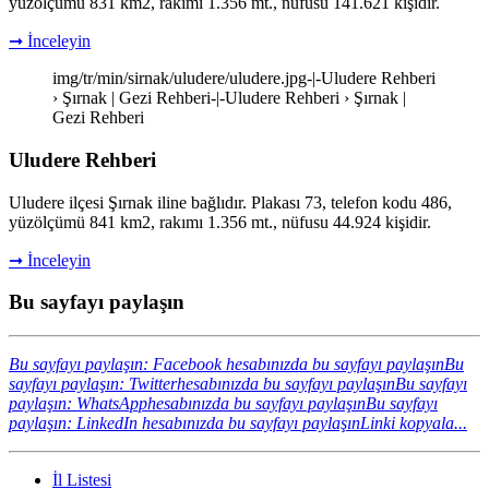
yüzölçümü 831 km2, rakımı 1.356 mt., nüfusu 141.621 kişidir.
➞ İnceleyin
img/tr/min/sirnak/uludere/uludere.jpg-|-Uludere Rehberi
› Şırnak | Gezi Rehberi-|-Uludere Rehberi › Şırnak |
Gezi Rehberi
Uludere Rehberi
Uludere ilçesi Şırnak iline bağlıdır. Plakası 73, telefon kodu 486,
yüzölçümü 841 km2, rakımı 1.356 mt., nüfusu 44.924 kişidir.
➞ İnceleyin
Bu sayfayı paylaşın
Bu sayfayı paylaşın: Facebook hesabınızda bu sayfayı paylaşın
Bu
sayfayı paylaşın: Twitterhesabınızda bu sayfayı paylaşın
Bu sayfayı
paylaşın: WhatsApphesabınızda bu sayfayı paylaşın
Bu sayfayı
paylaşın: LinkedIn hesabınızda bu sayfayı paylaşın
Linki kopyala...
İl Listesi