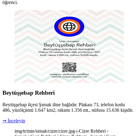
öğrenci.
Beytüşşebap Rehberi
Beytüşşebap ilçesi Şırnak iline bağlıdır. Plakası 73, telefon kodu
486, yüzölçümü 1.647 km2, rakımı 1.356 mt., nüfusu 15.636 kişidir.
➞ İnceleyin
img/tr/min/sirnak/cizre/cizre.jpg-|-Cizre Rehberi ›