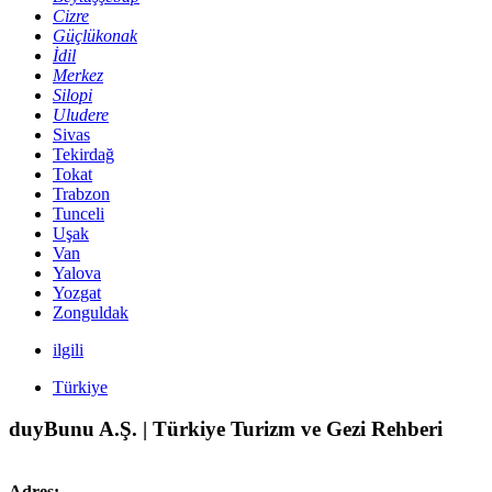
Cizre
Güçlükonak
İdil
Merkez
Silopi
Uludere
Sivas
Tekirdağ
Tokat
Trabzon
Tunceli
Uşak
Van
Yalova
Yozgat
Zonguldak
ilgili
Türkiye
duyBunu A.Ş. | Türkiye Turizm ve Gezi Rehberi
Adres: