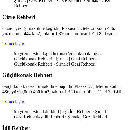
Şırnak | Gezi Rehberi-|-Cizre Rehberi › Şırnak | Gezi
Rehberi
Cizre Rehberi
Cizre ilçesi Şırnak iline bağlıdır. Plakası 73, telefon kodu 486,
yüzölçümü 444 km2, rakımı 1.356 mt., nüfusu 155.182 kişidir.
➞ İnceleyin
img/tr/min/sirnak/guclukonak/guclukonak.jpg-|-
Güçlükonak Rehberi › Şırnak | Gezi Rehberi-|-
Güçlükonak Rehberi › Şırnak | Gezi Rehberi
Güçlükonak Rehberi
Güçlükonak ilçesi Şırnak iline bağlıdır. Plakası 73, telefon kodu
486, yüzölçümü 466 km2, rakımı 1.356 mt., nüfusu 11.915 kişidir.
➞ İnceleyin
img/tr/min/sirnak/idil/idil.jpg-|-İdil Rehberi › Şırnak |
Gezi Rehberi-|-İdil Rehberi › Şırnak | Gezi Rehberi
İdil Rehberi