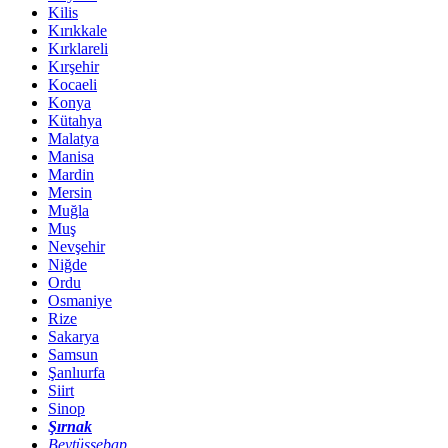
Kilis
Kırıkkale
Kırklareli
Kırşehir
Kocaeli
Konya
Kütahya
Malatya
Manisa
Mardin
Mersin
Muğla
Muş
Nevşehir
Niğde
Ordu
Osmaniye
Rize
Sakarya
Samsun
Şanlıurfa
Siirt
Sinop
Şırnak
Beytüşşebap