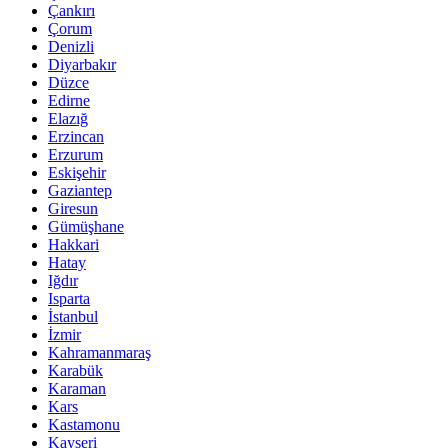
Çankırı
Çorum
Denizli
Diyarbakır
Düzce
Edirne
Elazığ
Erzincan
Erzurum
Eskişehir
Gaziantep
Giresun
Gümüşhane
Hakkari
Hatay
Iğdır
Isparta
İstanbul
İzmir
Kahramanmaraş
Karabük
Karaman
Kars
Kastamonu
Kayseri