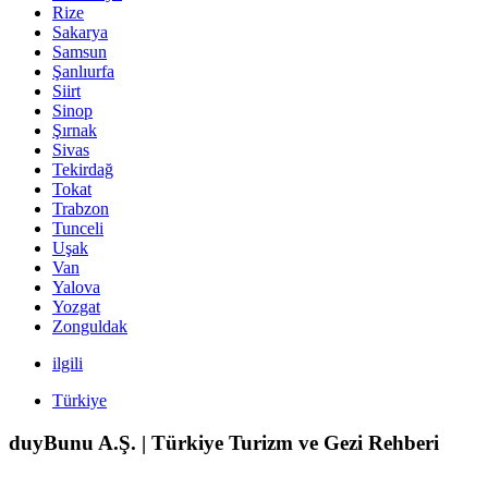
Rize
Sakarya
Samsun
Şanlıurfa
Siirt
Sinop
Şırnak
Sivas
Tekirdağ
Tokat
Trabzon
Tunceli
Uşak
Van
Yalova
Yozgat
Zonguldak
ilgili
Türkiye
duyBunu A.Ş. | Türkiye Turizm ve Gezi Rehberi