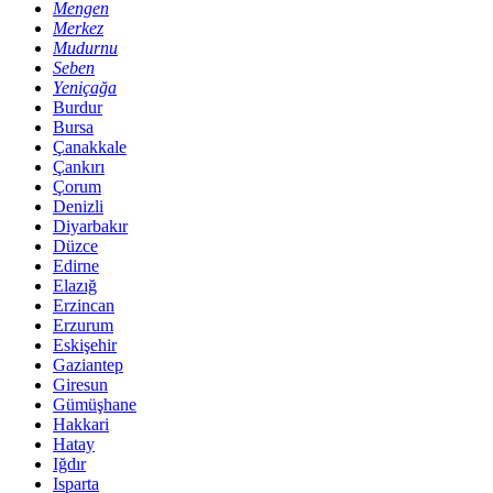
Mengen
Merkez
Mudurnu
Seben
Yeniçağa
Burdur
Bursa
Çanakkale
Çankırı
Çorum
Denizli
Diyarbakır
Düzce
Edirne
Elazığ
Erzincan
Erzurum
Eskişehir
Gaziantep
Giresun
Gümüşhane
Hakkari
Hatay
Iğdır
Isparta