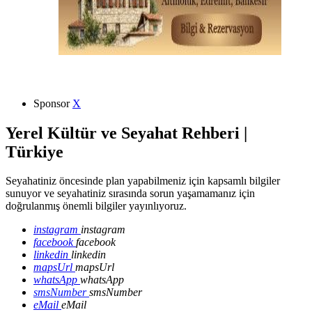
Sponsor
X
Yerel Kültür ve Seyahat Rehberi |
Türkiye
Seyahatiniz öncesinde plan yapabilmeniz için kapsamlı bilgiler
sunuyor ve seyahatiniz sırasında sorun yaşamamanız için
doğrulanmış önemli bilgiler yayınlıyoruz.
instagram
instagram
facebook
facebook
linkedin
linkedin
mapsUrl
mapsUrl
whatsApp
whatsApp
smsNumber
smsNumber
eMail
eMail