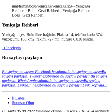
img/tr/min/bolu/yenicaga/yenicaga.jpg-|-Yeniçağa
Rehberi › Bolu | Gezi Rehberi-|-Yeniçağa Rehberi ›
Bolu | Gezi Rehberi
Yeniçağa Rehberi
Yeniçağa ilçesi Bolu iline bağlıdır. Plakası 14, telefon kodu 374,
yüzölçümü 163 km2, rakımı 727 mt., nüfusu 6.838 kişidir.
➞ İnceleyin
Bu sayfayı paylaşın
Bu sayfayı paylaşın: Facebook hesabınızda bu sayfayı paylaşın
Bu
sayfayı paylaşın: Twitterhesabınızda bu sayfayı paylaşın
Bu sayfayı
paylaşın: WhatsApphesabınızda bu sayfayı paylaşın
Bu sayfayı
paylaşın: LinkedIn hesabınızda bu sayfayı paylaşın
Linki kopyala...
İl Listesi
Sponsor Olun
Bu sayfa 06.08.2022 tarihinde eklendi. En son 03.10.2024 tarihinde