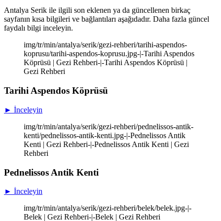
Antalya Serik ile ilgili son eklenen ya da güncellenen birkaç
sayfanın kısa bilgileri ve bağlantıları aşağıdadır. Daha fazla güncel
faydalı bilgi inceleyin.
img/tr/min/antalya/serik/gezi-rehberi/tarihi-aspendos-
koprusu/tarihi-aspendos-koprusu.jpg-|-Tarihi Aspendos
Köprüsü | Gezi Rehberi-|-Tarihi Aspendos Köprüsü |
Gezi Rehberi
Tarihi Aspendos Köprüsü
► İnceleyin
img/tr/min/antalya/serik/gezi-rehberi/pednelissos-antik-
kenti/pednelissos-antik-kenti.jpg-|-Pednelissos Antik
Kenti | Gezi Rehberi-|-Pednelissos Antik Kenti | Gezi
Rehberi
Pednelissos Antik Kenti
► İnceleyin
img/tr/min/antalya/serik/gezi-rehberi/belek/belek.jpg-|-
Belek | Gezi Rehberi-|-Belek | Gezi Rehberi