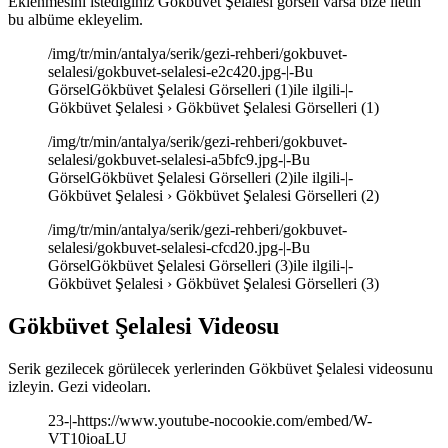
Eklenmesini istediğiniz Gökbüvet Şelalesi görseli varsa bize iletin
bu albüme ekleyelim.
/img/tr/min/antalya/serik/gezi-rehberi/gokbuvet-
selalesi/gokbuvet-selalesi-e2c420.jpg-|-Bu
GörselGökbüvet Şelalesi Görselleri (1)ile ilgili-|-
Gökbüvet Şelalesi › Gökbüvet Şelalesi Görselleri (1)
/img/tr/min/antalya/serik/gezi-rehberi/gokbuvet-
selalesi/gokbuvet-selalesi-a5bfc9.jpg-|-Bu
GörselGökbüvet Şelalesi Görselleri (2)ile ilgili-|-
Gökbüvet Şelalesi › Gökbüvet Şelalesi Görselleri (2)
/img/tr/min/antalya/serik/gezi-rehberi/gokbuvet-
selalesi/gokbuvet-selalesi-cfcd20.jpg-|-Bu
GörselGökbüvet Şelalesi Görselleri (3)ile ilgili-|-
Gökbüvet Şelalesi › Gökbüvet Şelalesi Görselleri (3)
Gökbüvet Şelalesi Videosu
Serik gezilecek görülecek yerlerinden Gökbüvet Şelalesi videosunu
izleyin. Gezi videoları.
23-|-https://www.youtube-nocookie.com/embed/W-
VT10ioaLU