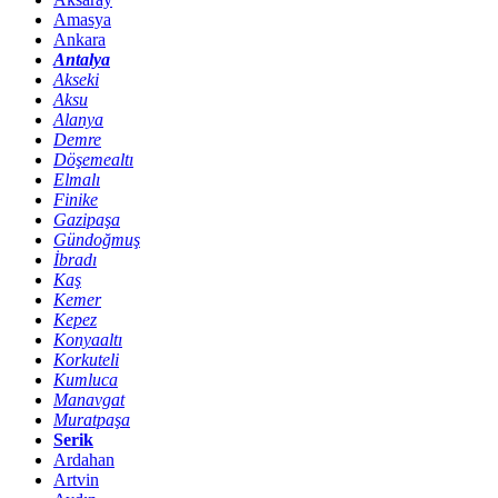
Amasya
Ankara
Antalya
Akseki
Aksu
Alanya
Demre
Döşemealtı
Elmalı
Finike
Gazipaşa
Gündoğmuş
İbradı
Kaş
Kemer
Kepez
Konyaaltı
Korkuteli
Kumluca
Manavgat
Muratpaşa
Serik
Ardahan
Artvin