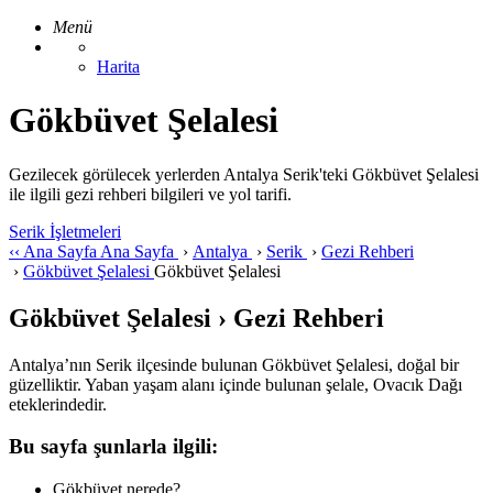
Menü
Harita
Gökbüvet Şelalesi
Gezilecek görülecek yerlerden Antalya Serik'teki Gökbüvet Şelalesi
ile ilgili gezi rehberi bilgileri ve yol tarifi.
Serik İşletmeleri
‹‹
Ana Sayfa
Ana Sayfa
›
Antalya
›
Serik
›
Gezi Rehberi
›
Gökbüvet Şelalesi
Gökbüvet Şelalesi
Gökbüvet Şelalesi › Gezi Rehberi
Antalya’nın Serik ilçesinde bulunan Gökbüvet Şelalesi, doğal bir
güzelliktir. Yaban yaşam alanı içinde bulunan şelale, Ovacık Dağı
eteklerindedir.
Bu sayfa şunlarla ilgili:
Gökbüvet nerede?