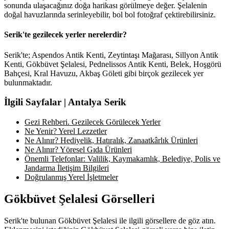
sonunda ulaşacağınız doğa harikası görülmeye değer. Şelalenin
doğal havuzlarında serinleyebilir, bol bol fotoğraf çektirebilirsiniz.
Serik'te gezilecek yerler nerelerdir?
Serik'te; Aspendos Antik Kenti, Zeytintaşı Mağarası, Sillyon Antik
Kenti, Gökbüvet Şelalesi, Pednelissos Antik Kenti, Belek, Hoşgörü
Bahçesi, Kral Havuzu, Akbaş Göleti gibi birçok gezilecek yer
bulunmaktadır.
İlgili Sayfalar | Antalya Serik
Gezi Rehberi. Gezilecek Görülecek Yerler
Ne Yenir? Yerel Lezzetler
Ne Alınır? Hediyelik, Hatıralık, Zanaatkârlık Ürünleri
Ne Alınır? Yöresel Gıda Ürünleri
Önemli Telefonlar: Valilik, Kaymakamlık, Belediye, Polis ve
Jandarma İletişim Bilgileri
Doğrulanmış Yerel İşletmeler
Gökbüvet Şelalesi Görselleri
Serik'te bulunan Gökbüvet Şelalesi ile ilgili görsellere de göz atın.