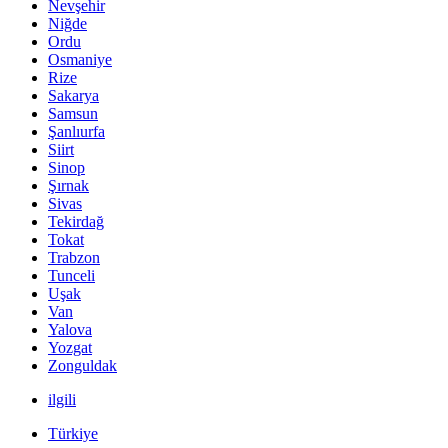
Nevşehir
Niğde
Ordu
Osmaniye
Rize
Sakarya
Samsun
Şanlıurfa
Siirt
Sinop
Şırnak
Sivas
Tekirdağ
Tokat
Trabzon
Tunceli
Uşak
Van
Yalova
Yozgat
Zonguldak
ilgili
Türkiye