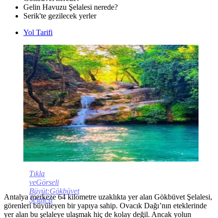
Gelin Havuzu Şelalesi nerede?
Serik'te gezilecek yerler
Yol Tarifi
Tıkla
veGörseli
Büyüt:Gökbüvet
Antalya merkeze 64 kilometre uzaklıkta yer alan Gökbüvet Şelalesi,
Şelalesi
görenleri büyüleyen bir yapıya sahip. Ovacık Dağı’nın eteklerinde
yer alan bu şelaleye ulaşmak hiç de kolay değil. Ancak yolun