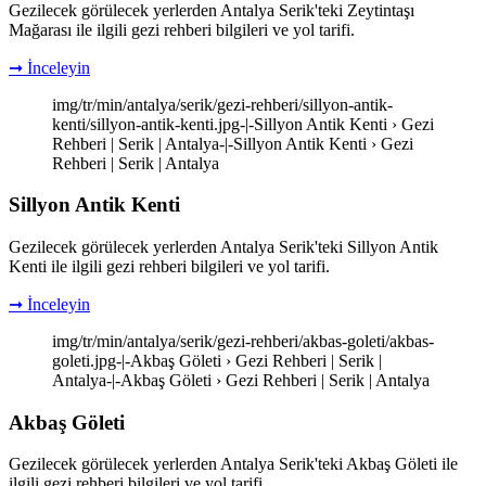
Gezilecek görülecek yerlerden Antalya Serik'teki Zeytintaşı
Mağarası ile ilgili gezi rehberi bilgileri ve yol tarifi.
➞ İnceleyin
img/tr/min/antalya/serik/gezi-rehberi/sillyon-antik-
kenti/sillyon-antik-kenti.jpg-|-Sillyon Antik Kenti › Gezi
Rehberi | Serik | Antalya-|-Sillyon Antik Kenti › Gezi
Rehberi | Serik | Antalya
Sillyon Antik Kenti
Gezilecek görülecek yerlerden Antalya Serik'teki Sillyon Antik
Kenti ile ilgili gezi rehberi bilgileri ve yol tarifi.
➞ İnceleyin
img/tr/min/antalya/serik/gezi-rehberi/akbas-goleti/akbas-
goleti.jpg-|-Akbaş Göleti › Gezi Rehberi | Serik |
Antalya-|-Akbaş Göleti › Gezi Rehberi | Serik | Antalya
Akbaş Göleti
Gezilecek görülecek yerlerden Antalya Serik'teki Akbaş Göleti ile
ilgili gezi rehberi bilgileri ve yol tarifi.