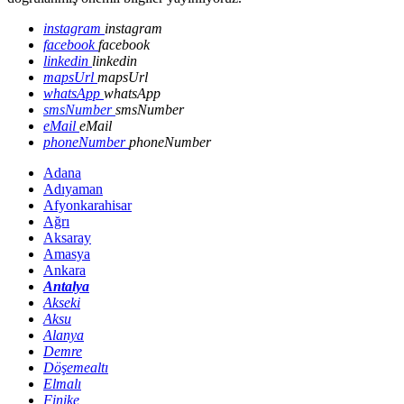
instagram
instagram
facebook
facebook
linkedin
linkedin
mapsUrl
mapsUrl
whatsApp
whatsApp
smsNumber
smsNumber
eMail
eMail
phoneNumber
phoneNumber
Adana
Adıyaman
Afyonkarahisar
Ağrı
Aksaray
Amasya
Ankara
Antalya
Akseki
Aksu
Alanya
Demre
Döşemealtı
Elmalı
Finike