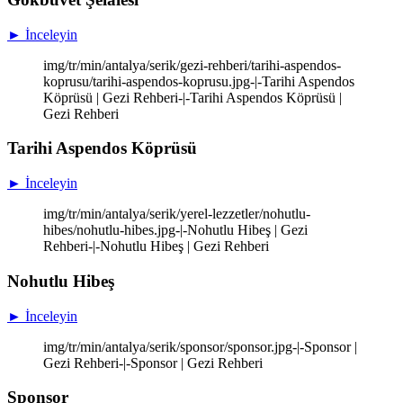
► İnceleyin
img/tr/min/antalya/serik/gezi-rehberi/tarihi-aspendos-
koprusu/tarihi-aspendos-koprusu.jpg-|-Tarihi Aspendos
Köprüsü | Gezi Rehberi-|-Tarihi Aspendos Köprüsü |
Gezi Rehberi
Tarihi Aspendos Köprüsü
► İnceleyin
img/tr/min/antalya/serik/yerel-lezzetler/nohutlu-
hibes/nohutlu-hibes.jpg-|-Nohutlu Hibeş | Gezi
Rehberi-|-Nohutlu Hibeş | Gezi Rehberi
Nohutlu Hibeş
► İnceleyin
img/tr/min/antalya/serik/sponsor/sponsor.jpg-|-Sponsor |
Gezi Rehberi-|-Sponsor | Gezi Rehberi
Sponsor