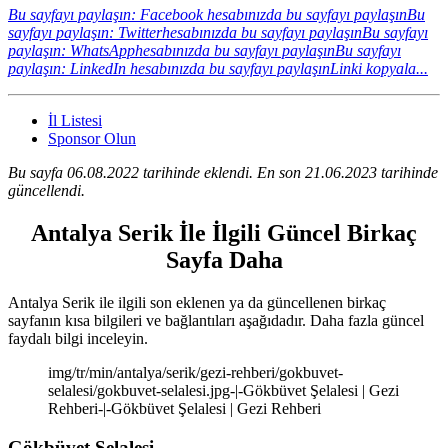
Bu sayfayı paylaşın: Facebook hesabınızda bu sayfayı paylaşın
Bu
sayfayı paylaşın: Twitterhesabınızda bu sayfayı paylaşın
Bu sayfayı
paylaşın: WhatsApphesabınızda bu sayfayı paylaşın
Bu sayfayı
paylaşın: LinkedIn hesabınızda bu sayfayı paylaşın
Linki kopyala...
İl Listesi
Sponsor Olun
Bu sayfa 06.08.2022 tarihinde eklendi. En son 21.06.2023 tarihinde
güncellendi.
Antalya Serik İle İlgili Güncel Birkaç
Sayfa Daha
Antalya Serik ile ilgili son eklenen ya da güncellenen birkaç
sayfanın kısa bilgileri ve bağlantıları aşağıdadır. Daha fazla güncel
faydalı bilgi inceleyin.
img/tr/min/antalya/serik/gezi-rehberi/gokbuvet-
selalesi/gokbuvet-selalesi.jpg-|-Gökbüvet Şelalesi | Gezi
Rehberi-|-Gökbüvet Şelalesi | Gezi Rehberi
Gökbüvet Şelalesi