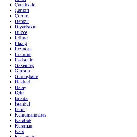
Çanakkale
Çankırı
Çorum
Denizli
Diyarbakır
Düzce
Edirne
Elazığ
Erzincan
Erzurum
Eskişehir
Gaziantep
Giresun
Gümüşhane
Hakkari
Hatay
Iğdır
Isparta
İstanbul
İzmir
Kahramanmaraş
Karabük
Karaman
Kars
Kastamonu