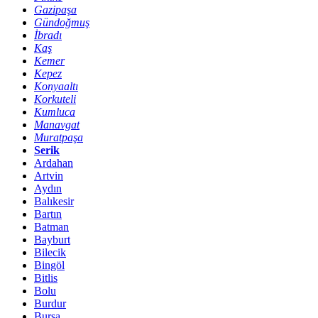
Gazipaşa
Gündoğmuş
İbradı
Kaş
Kemer
Kepez
Konyaaltı
Korkuteli
Kumluca
Manavgat
Muratpaşa
Serik
Ardahan
Artvin
Aydın
Balıkesir
Bartın
Batman
Bayburt
Bilecik
Bingöl
Bitlis
Bolu
Burdur
Bursa