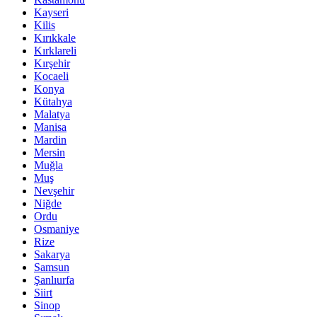
Kayseri
Kilis
Kırıkkale
Kırklareli
Kırşehir
Kocaeli
Konya
Kütahya
Malatya
Manisa
Mardin
Mersin
Muğla
Muş
Nevşehir
Niğde
Ordu
Osmaniye
Rize
Sakarya
Samsun
Şanlıurfa
Siirt
Sinop