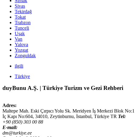
Şırnak
Sivas
Tekirdağ
Tokat
Trabzon
Tunceli
Uşak
Van
Yalova
Yozgat
Zonguldak
ilgili
Türkiye
duyBunu A.Ş. | Türkiye Turizm ve Gezi Rehberi
Adres:
Maltepe Mah. Eski Çırpıcı Yolu Sk. Meridyen İş Merkezi Blok No:1
İç Kapı No:604,
34010
,
Zeytinburnu, İstanbul
,
Türkiye
TR
Tel:
+90 (850) 303 00 88
E-mail:
dm@turkiye.ee