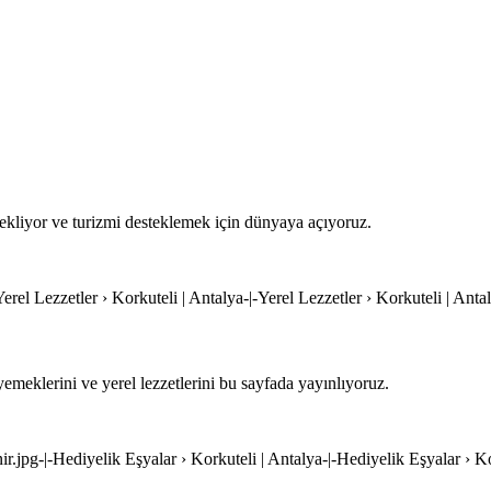
 ekliyor ve turizmi desteklemek için dünyaya açıyoruz.
-Yerel Lezzetler › Korkuteli | Antalya-|-Yerel Lezzetler › Korkuteli | Anta
emeklerini ve yerel lezzetlerini bu sayfada yayınlıyoruz.
nir.jpg-|-Hediyelik Eşyalar › Korkuteli | Antalya-|-Hediyelik Eşyalar › K