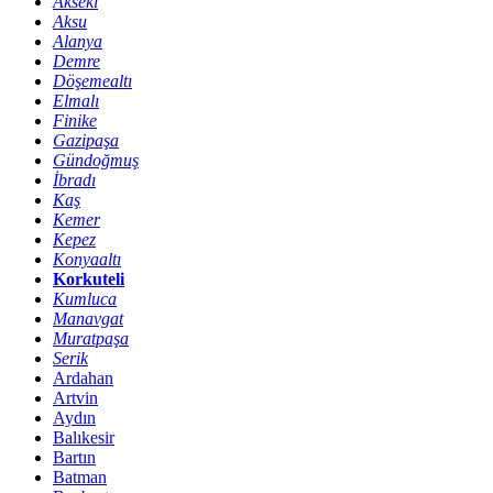
Akseki
Aksu
Alanya
Demre
Döşemealtı
Elmalı
Finike
Gazipaşa
Gündoğmuş
İbradı
Kaş
Kemer
Kepez
Konyaaltı
Korkuteli
Kumluca
Manavgat
Muratpaşa
Serik
Ardahan
Artvin
Aydın
Balıkesir
Bartın
Batman