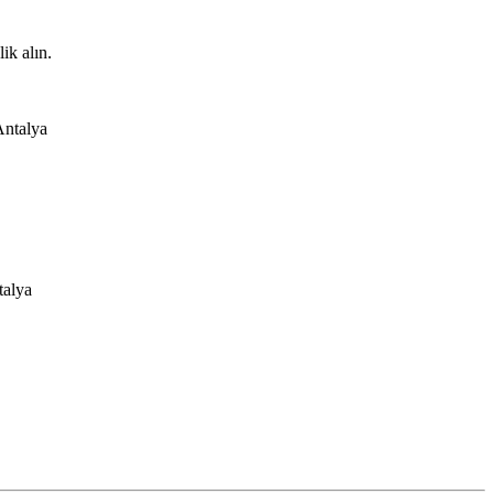
ik alın.
Antalya
talya