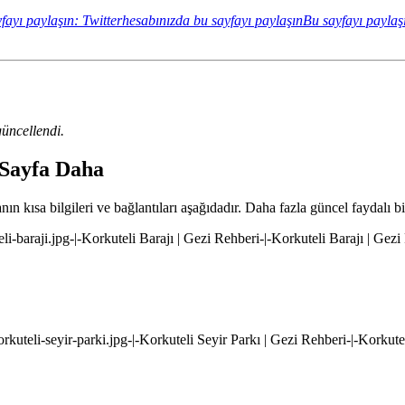
fayı paylaşın: Twitterhesabınızda bu sayfayı paylaşın
Bu sayfayı paylaş
üncellendi.
 Sayfa Daha
ın kısa bilgileri ve bağlantıları aşağıdadır. Daha fazla güncel faydalı bi
eli-baraji.jpg-|-Korkuteli Barajı | Gezi Rehberi-|-Korkuteli Barajı | Gez
orkuteli-seyir-parki.jpg-|-Korkuteli Seyir Parkı | Gezi Rehberi-|-Korkute