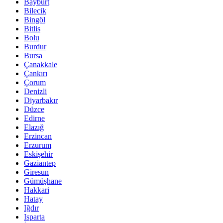
Bayburt
Bilecik
Bingöl
Bitlis
Bolu
Burdur
Bursa
Çanakkale
Çankırı
Çorum
Denizli
Diyarbakır
Düzce
Edirne
Elazığ
Erzincan
Erzurum
Eskişehir
Gaziantep
Giresun
Gümüşhane
Hakkari
Hatay
Iğdır
Isparta