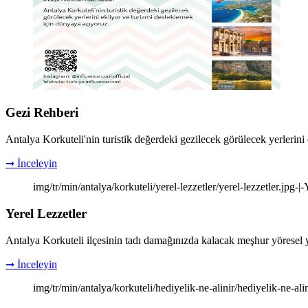
Gezi Rehberi
Antalya Korkuteli'nin turistik değerdeki gezilecek görülecek yerlerini
➞ İnceleyin
img/tr/min/antalya/korkuteli/yerel-lezzetler/yerel-lezzetler.jpg-|
Yerel Lezzetler
Antalya Korkuteli ilçesinin tadı damağınızda kalacak meşhur yöresel y
➞ İnceleyin
img/tr/min/antalya/korkuteli/hediyelik-ne-alinir/hediyelik-ne-ali