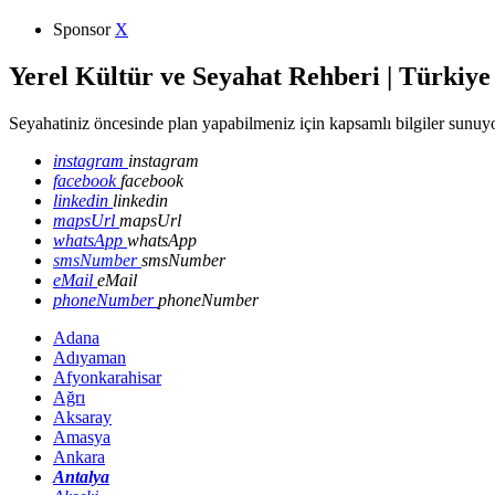
Sponsor
X
Yerel Kültür ve Seyahat Rehberi | Türkiye
Seyahatiniz öncesinde plan yapabilmeniz için kapsamlı bilgiler sunuyo
instagram
instagram
facebook
facebook
linkedin
linkedin
mapsUrl
mapsUrl
whatsApp
whatsApp
smsNumber
smsNumber
eMail
eMail
phoneNumber
phoneNumber
Adana
Adıyaman
Afyonkarahisar
Ağrı
Aksaray
Amasya
Ankara
Antalya