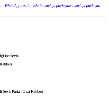
ın: WhatsApphesabınızda bu sayfayı paylaşın
Bu sayfayı paylaşın:
lgi inceleyin.
i Rehberi
li Seyir Parkı | Gezi Rehberi