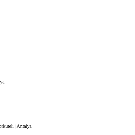
lya
orkuteli | Antalya