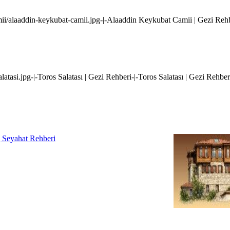
amii/alaaddin-keykubat-camii.jpg-|-Alaaddin Keykubat Camii | Gezi Re
salatasi.jpg-|-Toros Salatası | Gezi Rehberi-|-Toros Salatası | Gezi Rehber