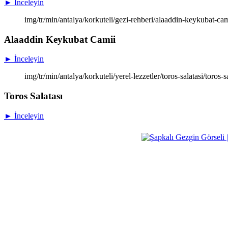
► İnceleyin
img/tr/min/antalya/korkuteli/gezi-rehberi/alaaddin-keykubat-c
Alaaddin Keykubat Camii
► İnceleyin
img/tr/min/antalya/korkuteli/yerel-lezzetler/toros-salatasi/toros-
Toros Salatası
► İnceleyin