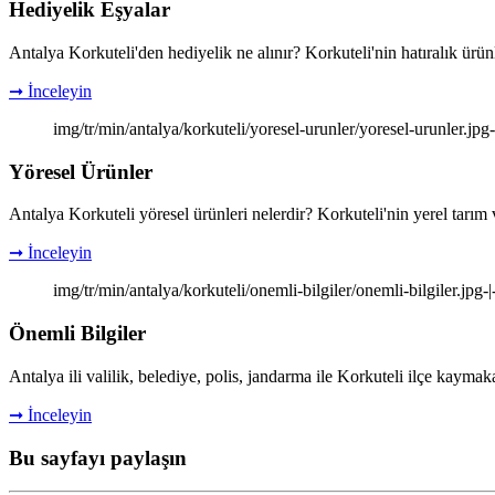
Hediyelik Eşyalar
Antalya Korkuteli'den hediyelik ne alınır? Korkuteli'nin hatıralık ürünl
➞ İnceleyin
img/tr/min/antalya/korkuteli/yoresel-urunler/yoresel-urunler.jpg
Yöresel Ürünler
Antalya Korkuteli yöresel ürünleri nelerdir? Korkuteli'nin yerel tarım 
➞ İnceleyin
img/tr/min/antalya/korkuteli/onemli-bilgiler/onemli-bilgiler.jpg-
Önemli Bilgiler
Antalya ili valilik, belediye, polis, jandarma ile Korkuteli ilçe kaymaka
➞ İnceleyin
Bu sayfayı paylaşın