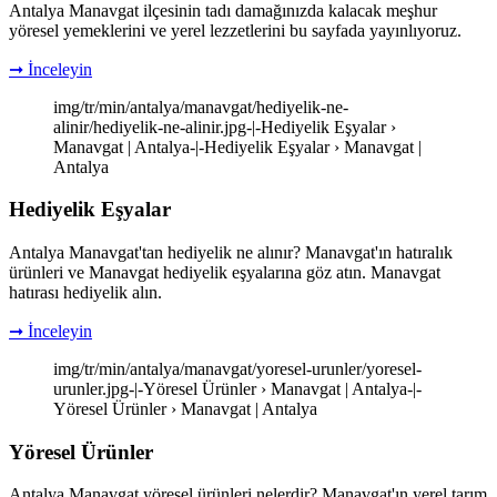
Antalya Manavgat ilçesinin tadı damağınızda kalacak meşhur
yöresel yemeklerini ve yerel lezzetlerini bu sayfada yayınlıyoruz.
➞ İnceleyin
img/tr/min/antalya/manavgat/hediyelik-ne-
alinir/hediyelik-ne-alinir.jpg-|-Hediyelik Eşyalar ›
Manavgat | Antalya-|-Hediyelik Eşyalar › Manavgat |
Antalya
Hediyelik Eşyalar
Antalya Manavgat'tan hediyelik ne alınır? Manavgat'ın hatıralık
ürünleri ve Manavgat hediyelik eşyalarına göz atın. Manavgat
hatırası hediyelik alın.
➞ İnceleyin
img/tr/min/antalya/manavgat/yoresel-urunler/yoresel-
urunler.jpg-|-Yöresel Ürünler › Manavgat | Antalya-|-
Yöresel Ürünler › Manavgat | Antalya
Yöresel Ürünler
Antalya Manavgat yöresel ürünleri nelerdir? Manavgat'ın yerel tarım