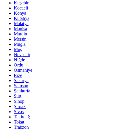
Kırşehir
Kocaeli
Konya
Kütahya
Malatya
Manisa
Mardin
Mersin
Muğla
Muş
Nevşehir
Niğde
Ordu
Osmaniye
Rize
Sakarya
Samsun
Şanlıurfa
Siirt
Sinop
Şırnak
Sivas
Tekirdağ
Tokat
Trabzon