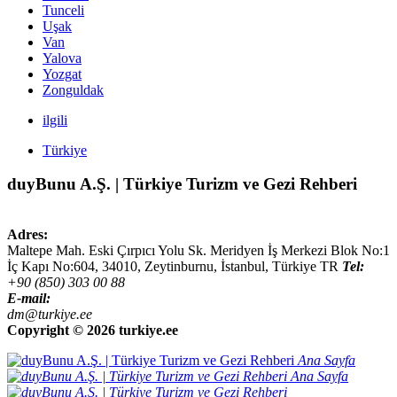
Tunceli
Uşak
Van
Yalova
Yozgat
Zonguldak
ilgili
Türkiye
duyBunu A.Ş. | Türkiye Turizm ve Gezi Rehberi
Adres:
Maltepe Mah. Eski Çırpıcı Yolu Sk. Meridyen İş Merkezi Blok No:1
İç Kapı No:604,
34010
,
Zeytinburnu, İstanbul
,
Türkiye
TR
Tel:
+90 (850) 303 00 88
E-mail:
dm@turkiye.ee
Copyright ©
2026 turkiye.ee
Ana Sayfa
Ana Sayfa