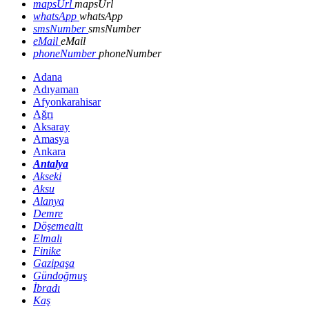
mapsUrl
mapsUrl
whatsApp
whatsApp
smsNumber
smsNumber
eMail
eMail
phoneNumber
phoneNumber
Adana
Adıyaman
Afyonkarahisar
Ağrı
Aksaray
Amasya
Ankara
Antalya
Akseki
Aksu
Alanya
Demre
Döşemealtı
Elmalı
Finike
Gazipaşa
Gündoğmuş
İbradı
Kaş