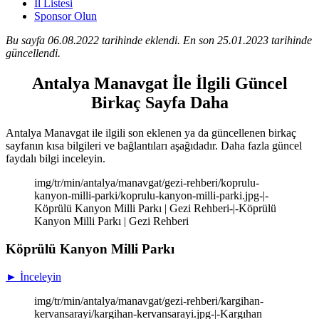
İl Listesi
Sponsor Olun
Bu sayfa 06.08.2022 tarihinde eklendi. En son 25.01.2023 tarihinde
güncellendi.
Antalya Manavgat İle İlgili Güncel
Birkaç Sayfa Daha
Antalya Manavgat ile ilgili son eklenen ya da güncellenen birkaç
sayfanın kısa bilgileri ve bağlantıları aşağıdadır. Daha fazla güncel
faydalı bilgi inceleyin.
img/tr/min/antalya/manavgat/gezi-rehberi/koprulu-
kanyon-milli-parki/koprulu-kanyon-milli-parki.jpg-|-
Köprülü Kanyon Milli Parkı | Gezi Rehberi-|-Köprülü
Kanyon Milli Parkı | Gezi Rehberi
Köprülü Kanyon Milli Parkı
► İnceleyin
img/tr/min/antalya/manavgat/gezi-rehberi/kargihan-
kervansarayi/kargihan-kervansarayi.jpg-|-Kargıhan