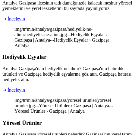
Antalya Gazipaşa ilçesinin tadı damağınızda kalacak meşhur yöresel
yemeklerini ve yerel lezzetlerini bu sayfada yayınlıyoruz.
➞ İnceleyin
img/tr/min/antalya/gazipasa/hediyelik-ne-
alinir/hediyelik-ne-alinir.jpg-|-Hediyelik Eşyalar ›
Gazipaşa | Antalya-|-Hediyelik Eşyalar › Gazipaşa |
Antalya
Hediyelik Eşyalar
Antalya Gazipaşa'dan hediyelik ne alınır? Gazipaşa'nın hatıralık
ürünleri ve Gazipaşa hediyelik eşyalarına göz atın. Gazipaşa hatırası
hediyelik alın.
➞ İnceleyin
img/tr/min/antalya/gazipasa/yoresel-urunler/yoresel-
urunler.jpg-|-Yöresel Ürünler › Gazipaşa | Antalya-|-
Yöresel Ürünler › Gazipaşa | Antalya
Yöresel Ürünler
Antalya Gazipaşa yöresel ürünleri nelerdir? Gazipaşa'nın yerel tarım