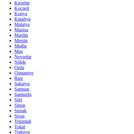
Kırşehir
Kocaeli
Konya
Kütahya
Malatya
Manisa
Mardin
Mersin
Muğla
Muş
Nevşehir
Niğde
Ordu
Osmaniye
Rize
Sakarya
Samsun
Şanlıurfa
Siirt
Sinop
Şırnak
Sivas
Tekirdağ
Tokat
Trabzon