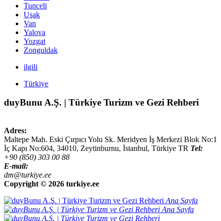
Tunceli
Uşak
Van
Yalova
Yozgat
Zonguldak
ilgili
Türkiye
duyBunu A.Ş. | Türkiye Turizm ve Gezi Rehberi
Adres:
Maltepe Mah. Eski Çırpıcı Yolu Sk. Meridyen İş Merkezi Blok No:1
İç Kapı No:604,
34010
,
Zeytinburnu, İstanbul
,
Türkiye
TR
Tel:
+90 (850) 303 00 88
E-mail:
dm@turkiye.ee
Copyright ©
2026 turkiye.ee
Ana Sayfa
Ana Sayfa