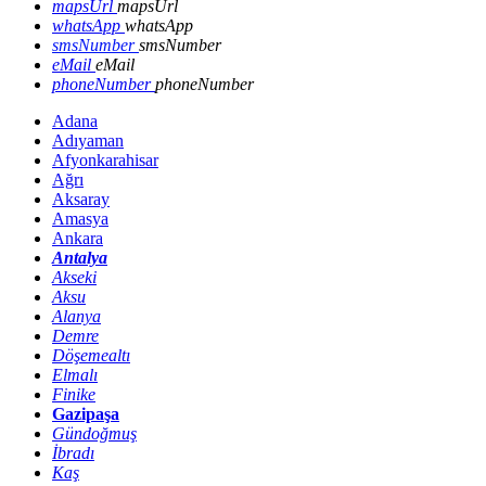
mapsUrl
mapsUrl
whatsApp
whatsApp
smsNumber
smsNumber
eMail
eMail
phoneNumber
phoneNumber
Adana
Adıyaman
Afyonkarahisar
Ağrı
Aksaray
Amasya
Ankara
Antalya
Akseki
Aksu
Alanya
Demre
Döşemealtı
Elmalı
Finike
Gazipaşa
Gündoğmuş
İbradı
Kaş