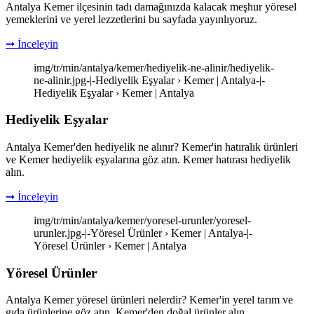
Antalya Kemer ilçesinin tadı damağınızda kalacak meşhur yöresel
yemeklerini ve yerel lezzetlerini bu sayfada yayınlıyoruz.
➞ İnceleyin
img/tr/min/antalya/kemer/hediyelik-ne-alinir/hediyelik-
ne-alinir.jpg-|-Hediyelik Eşyalar › Kemer | Antalya-|-
Hediyelik Eşyalar › Kemer | Antalya
Hediyelik Eşyalar
Antalya Kemer'den hediyelik ne alınır? Kemer'in hatıralık ürünleri
ve Kemer hediyelik eşyalarına göz atın. Kemer hatırası hediyelik
alın.
➞ İnceleyin
img/tr/min/antalya/kemer/yoresel-urunler/yoresel-
urunler.jpg-|-Yöresel Ürünler › Kemer | Antalya-|-
Yöresel Ürünler › Kemer | Antalya
Yöresel Ürünler
Antalya Kemer yöresel ürünleri nelerdir? Kemer'in yerel tarım ve
gıda ürünlerine göz atın. Kemer'den doğal ürünler alın.