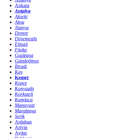
Ankara
Antalya
Akseki
Aksu
Alanya
Demre
Döşemealtı
Elmalı
Finike
Gazipaşa
Gündoğmuş
İbradı
Kaş
Kemer
Kepez
Konyaaltı
Korkuteli
Kumluca
Manavgat
Muratpaşa
Serik
Ardahan
Artvin
Aydın