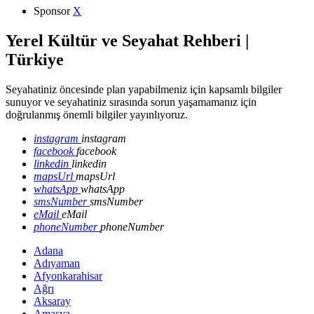
Sponsor
X
Yerel Kültür ve Seyahat Rehberi |
Türkiye
Seyahatiniz öncesinde plan yapabilmeniz için kapsamlı bilgiler
sunuyor ve seyahatiniz sırasında sorun yaşamamanız için
doğrulanmış önemli bilgiler yayınlıyoruz.
instagram
instagram
facebook
facebook
linkedin
linkedin
mapsUrl
mapsUrl
whatsApp
whatsApp
smsNumber
smsNumber
eMail
eMail
phoneNumber
phoneNumber
Adana
Adıyaman
Afyonkarahisar
Ağrı
Aksaray
Amasya