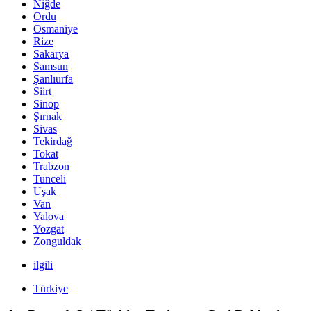
Niğde
Ordu
Osmaniye
Rize
Sakarya
Samsun
Şanlıurfa
Siirt
Sinop
Şırnak
Sivas
Tekirdağ
Tokat
Trabzon
Tunceli
Uşak
Van
Yalova
Yozgat
Zonguldak
ilgili
Türkiye