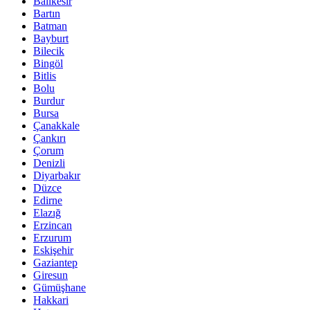
Balıkesir
Bartın
Batman
Bayburt
Bilecik
Bingöl
Bitlis
Bolu
Burdur
Bursa
Çanakkale
Çankırı
Çorum
Denizli
Diyarbakır
Düzce
Edirne
Elazığ
Erzincan
Erzurum
Eskişehir
Gaziantep
Giresun
Gümüşhane
Hakkari