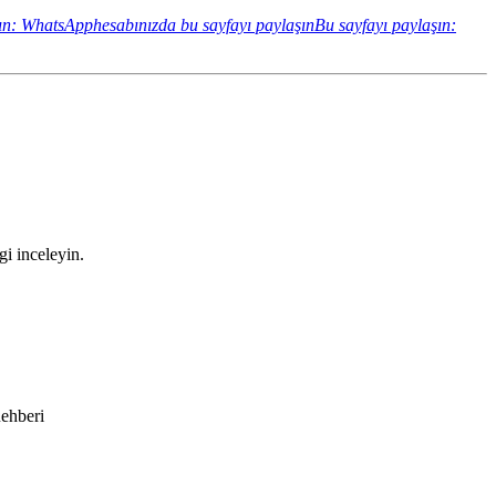
ın: WhatsApphesabınızda bu sayfayı paylaşın
Bu sayfayı paylaşın:
gi inceleyin.
Rehberi