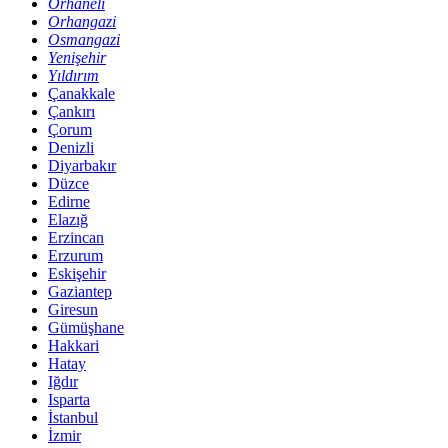
Orhaneli
Orhangazi
Osmangazi
Yenişehir
Yıldırım
Çanakkale
Çankırı
Çorum
Denizli
Diyarbakır
Düzce
Edirne
Elazığ
Erzincan
Erzurum
Eskişehir
Gaziantep
Giresun
Gümüşhane
Hakkari
Hatay
Iğdır
Isparta
İstanbul
İzmir