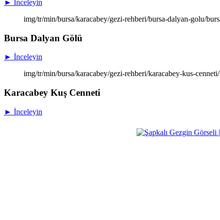
► İnceleyin
img/tr/min/bursa/karacabey/gezi-rehberi/bursa-dalyan-golu/bur
Bursa Dalyan Gölü
► İnceleyin
img/tr/min/bursa/karacabey/gezi-rehberi/karacabey-kus-cennet
Karacabey Kuş Cenneti
► İnceleyin