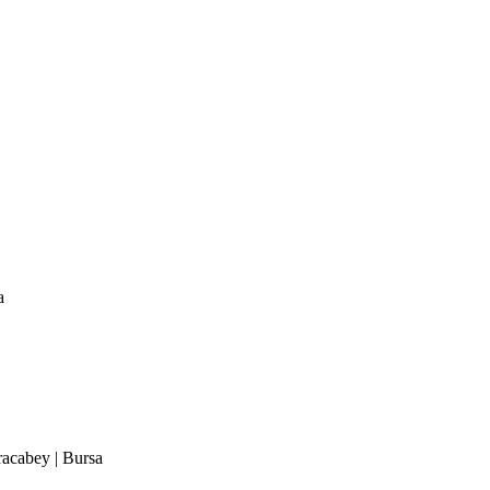
a
racabey | Bursa