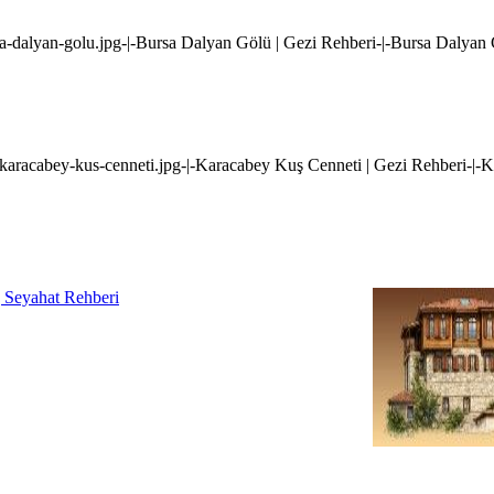
sa-dalyan-golu.jpg-|-Bursa Dalyan Gölü | Gezi Rehberi-|-Bursa Dalyan
i/karacabey-kus-cenneti.jpg-|-Karacabey Kuş Cenneti | Gezi Rehberi-|-