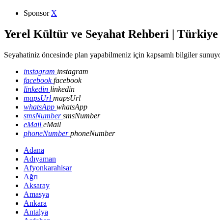
Sponsor
X
Yerel Kültür ve Seyahat Rehberi | Türkiye
Seyahatiniz öncesinde plan yapabilmeniz için kapsamlı bilgiler sunuyo
instagram
instagram
facebook
facebook
linkedin
linkedin
mapsUrl
mapsUrl
whatsApp
whatsApp
smsNumber
smsNumber
eMail
eMail
phoneNumber
phoneNumber
Adana
Adıyaman
Afyonkarahisar
Ağrı
Aksaray
Amasya
Ankara
Antalya