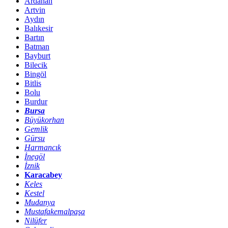
Ardahan
Artvin
Aydın
Balıkesir
Bartın
Batman
Bayburt
Bilecik
Bingöl
Bitlis
Bolu
Burdur
Bursa
Büyükorhan
Gemlik
Gürsu
Harmancık
İnegöl
İznik
Karacabey
Keles
Kestel
Mudanya
Mustafakemalpaşa
Nilüfer