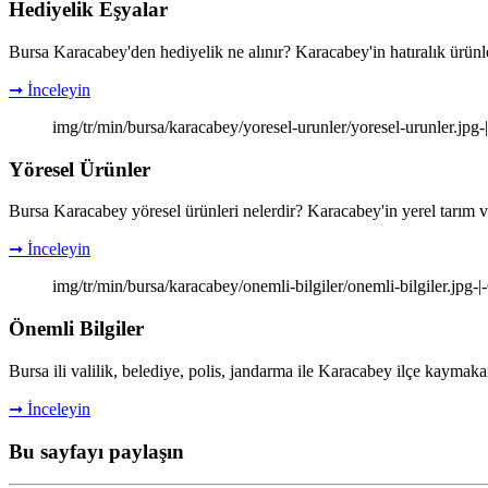
Hediyelik Eşyalar
Bursa Karacabey'den hediyelik ne alınır? Karacabey'in hatıralık ürünle
➞ İnceleyin
img/tr/min/bursa/karacabey/yoresel-urunler/yoresel-urunler.jpg
Yöresel Ürünler
Bursa Karacabey yöresel ürünleri nelerdir? Karacabey'in yerel tarım v
➞ İnceleyin
img/tr/min/bursa/karacabey/onemli-bilgiler/onemli-bilgiler.jpg-
Önemli Bilgiler
Bursa ili valilik, belediye, polis, jandarma ile Karacabey ilçe kaymakam
➞ İnceleyin
Bu sayfayı paylaşın