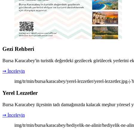
Gezi Rehberi
Bursa Karacabey'in turistik değerdeki gezilecek görülecek yerlerini e
➞ İnceleyin
img/tr/min/bursa/karacabey/yerel-lezzetler/yerel-lezzetler.jpg-|
Yerel Lezzetler
Bursa Karacabey ilçesinin tadı damağınızda kalacak meşhur yöresel yem
➞ İnceleyin
img/tr/min/bursa/karacabey/hediyelik-ne-alinir/hediyelik-ne-ali