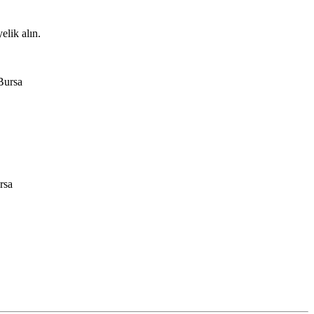
elik alın.
 Bursa
rsa