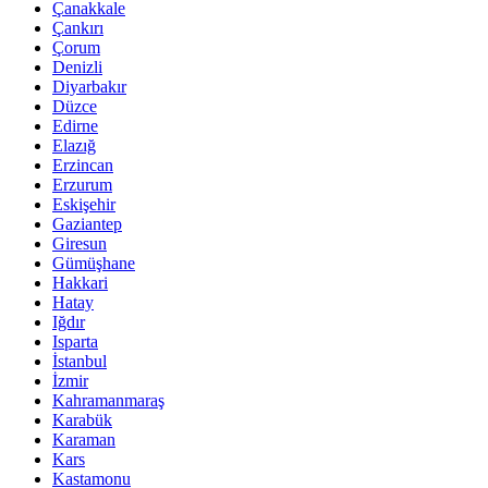
Çanakkale
Çankırı
Çorum
Denizli
Diyarbakır
Düzce
Edirne
Elazığ
Erzincan
Erzurum
Eskişehir
Gaziantep
Giresun
Gümüşhane
Hakkari
Hatay
Iğdır
Isparta
İstanbul
İzmir
Kahramanmaraş
Karabük
Karaman
Kars
Kastamonu