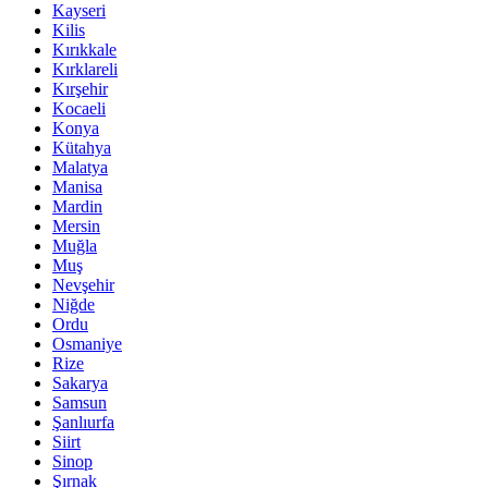
Kayseri
Kilis
Kırıkkale
Kırklareli
Kırşehir
Kocaeli
Konya
Kütahya
Malatya
Manisa
Mardin
Mersin
Muğla
Muş
Nevşehir
Niğde
Ordu
Osmaniye
Rize
Sakarya
Samsun
Şanlıurfa
Siirt
Sinop
Şırnak