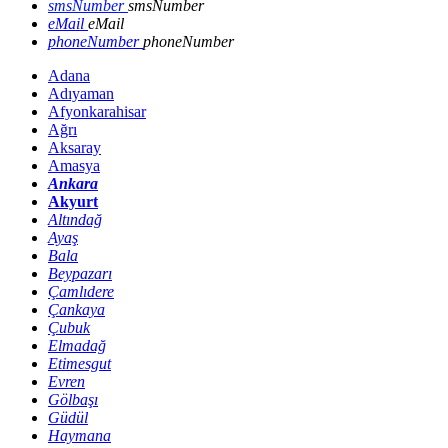
smsNumber
smsNumber
eMail
eMail
phoneNumber
phoneNumber
Adana
Adıyaman
Afyonkarahisar
Ağrı
Aksaray
Amasya
Ankara
Akyurt
Altındağ
Ayaş
Bala
Beypazarı
Çamlıdere
Çankaya
Çubuk
Elmadağ
Etimesgut
Evren
Gölbaşı
Güdül
Haymana