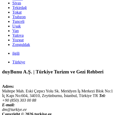
Sivas
Tekirdağ
Tokat
Trabzon
Tunceli
Uşak
Van
Yalova
Yozgat
Zonguldak
ilgili
Türkiye
duyBunu A.Ş. | Türkiye Turizm ve Gezi Rehberi
Adres:
Maltepe Mah. Eski Çırpıcı Yolu Sk. Meridyen İş Merkezi Blok No:1
İç Kapı No:604,
34010
,
Zeytinburnu, İstanbul
,
Türkiye
TR
Tel:
+90 (850) 303 00 88
E-mail:
dm@turkiye.ee
Copyright ©
2026 turkiye.ee