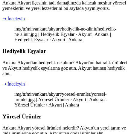
Ankara Akyurt ilçesinin tadı damağınızda kalacak meşhur yöresel
yemeklerini ve yerel lezzetlerini bu sayfada yayınlıyoruz.
➞ İnceleyin
img/tr/min/ankara/akyurt/hediyelik-ne-alinir/hediyelik-
ne-alinir.jpg-|-Hediyelik Eşyalar › Akyurt | Ankara-|-
Hediyelik Eşyalar › Akyurt | Ankara
Hediyelik Eşyalar
Ankara Akyurt'tan hediyelik ne alınır? Akyurt'un hatıralık ürünleri
ve Akyurt hediyelik eşyalarına göz atın. Akyurt hatırası hediyelik
alın.
➞ İnceleyin
img/tr/min/ankara/akyurt/yoresel-urunler/yoresel-
urunler.jpg-|-Yöresel Ürünler › Akyurt | Ankara-|-
Yöresel Ürünler › Akyurt | Ankara
Yöresel Ürünler
Ankara Akyurt yöresel ürünleri nelerdir? Akyurt'un yerel tarım ve
gıda ürünlerine göz atın. Akyurt'tan doğal ürünler alın.