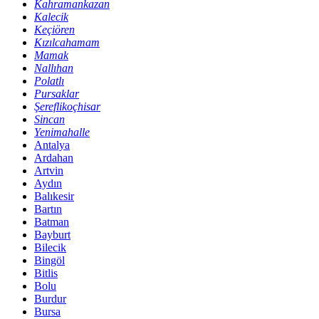
Kahramankazan
Kalecik
Keçiören
Kızılcahamam
Mamak
Nallıhan
Polatlı
Pursaklar
Şereflikoçhisar
Sincan
Yenimahalle
Antalya
Ardahan
Artvin
Aydın
Balıkesir
Bartın
Batman
Bayburt
Bilecik
Bingöl
Bitlis
Bolu
Burdur
Bursa