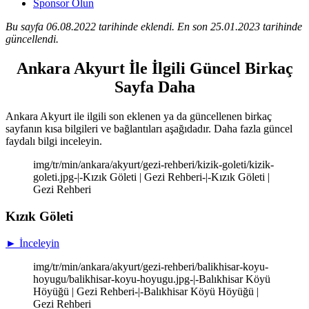
Sponsor Olun
Bu sayfa 06.08.2022 tarihinde eklendi. En son 25.01.2023 tarihinde
güncellendi.
Ankara Akyurt İle İlgili Güncel Birkaç
Sayfa Daha
Ankara Akyurt ile ilgili son eklenen ya da güncellenen birkaç
sayfanın kısa bilgileri ve bağlantıları aşağıdadır. Daha fazla güncel
faydalı bilgi inceleyin.
img/tr/min/ankara/akyurt/gezi-rehberi/kizik-goleti/kizik-
goleti.jpg-|-Kızık Göleti | Gezi Rehberi-|-Kızık Göleti |
Gezi Rehberi
Kızık Göleti
► İnceleyin
img/tr/min/ankara/akyurt/gezi-rehberi/balikhisar-koyu-
hoyugu/balikhisar-koyu-hoyugu.jpg-|-Balıkhisar Köyü
Höyüğü | Gezi Rehberi-|-Balıkhisar Köyü Höyüğü |
Gezi Rehberi