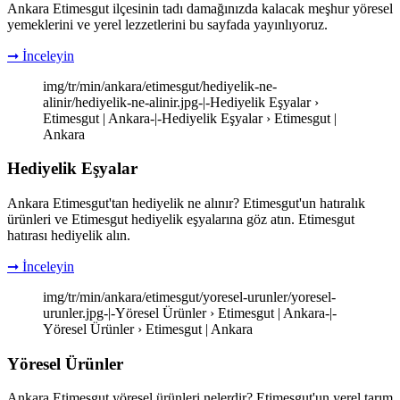
Ankara Etimesgut ilçesinin tadı damağınızda kalacak meşhur yöresel
yemeklerini ve yerel lezzetlerini bu sayfada yayınlıyoruz.
➞ İnceleyin
img/tr/min/ankara/etimesgut/hediyelik-ne-
alinir/hediyelik-ne-alinir.jpg-|-Hediyelik Eşyalar ›
Etimesgut | Ankara-|-Hediyelik Eşyalar › Etimesgut |
Ankara
Hediyelik Eşyalar
Ankara Etimesgut'tan hediyelik ne alınır? Etimesgut'un hatıralık
ürünleri ve Etimesgut hediyelik eşyalarına göz atın. Etimesgut
hatırası hediyelik alın.
➞ İnceleyin
img/tr/min/ankara/etimesgut/yoresel-urunler/yoresel-
urunler.jpg-|-Yöresel Ürünler › Etimesgut | Ankara-|-
Yöresel Ürünler › Etimesgut | Ankara
Yöresel Ürünler
Ankara Etimesgut yöresel ürünleri nelerdir? Etimesgut'un yerel tarım