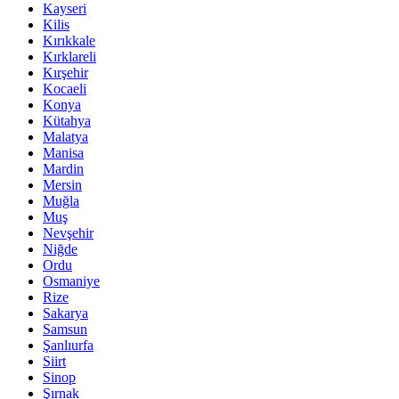
Kayseri
Kilis
Kırıkkale
Kırklareli
Kırşehir
Kocaeli
Konya
Kütahya
Malatya
Manisa
Mardin
Mersin
Muğla
Muş
Nevşehir
Niğde
Ordu
Osmaniye
Rize
Sakarya
Samsun
Şanlıurfa
Siirt
Sinop
Şırnak