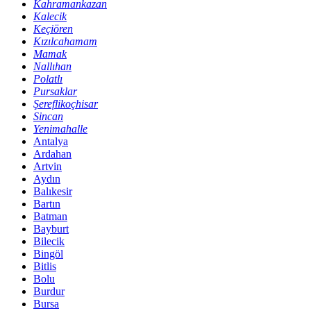
Kahramankazan
Kalecik
Keçiören
Kızılcahamam
Mamak
Nallıhan
Polatlı
Pursaklar
Şereflikoçhisar
Sincan
Yenimahalle
Antalya
Ardahan
Artvin
Aydın
Balıkesir
Bartın
Batman
Bayburt
Bilecik
Bingöl
Bitlis
Bolu
Burdur
Bursa