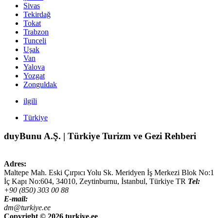
Sivas
Tekirdağ
Tokat
Trabzon
Tunceli
Uşak
Van
Yalova
Yozgat
Zonguldak
ilgili
Türkiye
duyBunu A.Ş. | Türkiye Turizm ve Gezi Rehberi
Adres:
Maltepe Mah. Eski Çırpıcı Yolu Sk. Meridyen İş Merkezi Blok No:1
İç Kapı No:604,
34010
,
Zeytinburnu, İstanbul
,
Türkiye
TR
Tel:
+90 (850) 303 00 88
E-mail:
dm@turkiye.ee
Copyright ©
2026 turkiye.ee