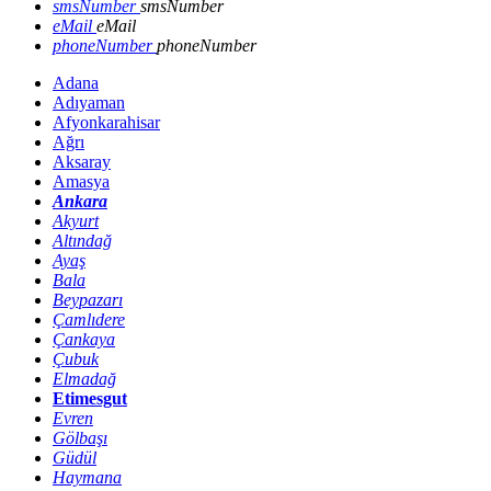
smsNumber
smsNumber
eMail
eMail
phoneNumber
phoneNumber
Adana
Adıyaman
Afyonkarahisar
Ağrı
Aksaray
Amasya
Ankara
Akyurt
Altındağ
Ayaş
Bala
Beypazarı
Çamlıdere
Çankaya
Çubuk
Elmadağ
Etimesgut
Evren
Gölbaşı
Güdül
Haymana