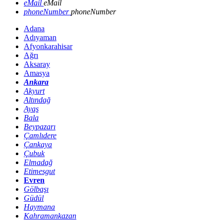
eMail
eMail
phoneNumber
phoneNumber
Adana
Adıyaman
Afyonkarahisar
Ağrı
Aksaray
Amasya
Ankara
Akyurt
Altındağ
Ayaş
Bala
Beypazarı
Çamlıdere
Çankaya
Çubuk
Elmadağ
Etimesgut
Evren
Gölbaşı
Güdül
Haymana
Kahramankazan