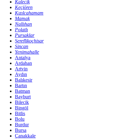
Kalecik
Keçiören
Kızılcahamam
Mamak
Nallıhan
Polatlı
Pursaklar
Şereflikoçhisar
Sincan
Yenimahalle
Antalya
Ardahan
Artvin
Aydın
Balıkesir
Bartın
Batman
Bayburt
Bilecik
Bingöl
Bitlis
Bolu
Burdur
Bursa
Çanakkale