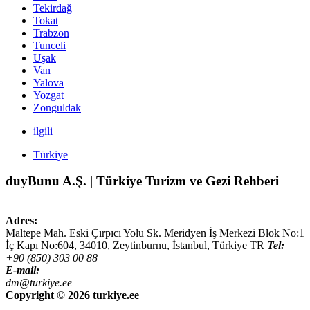
Tekirdağ
Tokat
Trabzon
Tunceli
Uşak
Van
Yalova
Yozgat
Zonguldak
ilgili
Türkiye
duyBunu A.Ş. | Türkiye Turizm ve Gezi Rehberi
Adres:
Maltepe Mah. Eski Çırpıcı Yolu Sk. Meridyen İş Merkezi Blok No:1
İç Kapı No:604,
34010
,
Zeytinburnu, İstanbul
,
Türkiye
TR
Tel:
+90 (850) 303 00 88
E-mail:
dm@turkiye.ee
Copyright ©
2026 turkiye.ee