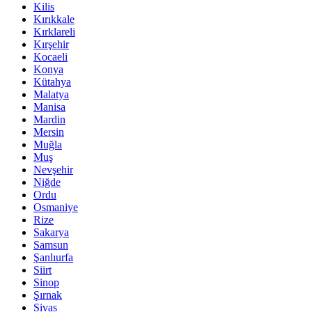
Kilis
Kırıkkale
Kırklareli
Kırşehir
Kocaeli
Konya
Kütahya
Malatya
Manisa
Mardin
Mersin
Muğla
Muş
Nevşehir
Niğde
Ordu
Osmaniye
Rize
Sakarya
Samsun
Şanlıurfa
Siirt
Sinop
Şırnak
Sivas