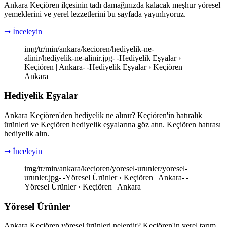
Ankara Keçiören ilçesinin tadı damağınızda kalacak meşhur yöresel
yemeklerini ve yerel lezzetlerini bu sayfada yayınlıyoruz.
➞ İnceleyin
img/tr/min/ankara/kecioren/hediyelik-ne-
alinir/hediyelik-ne-alinir.jpg-|-Hediyelik Eşyalar ›
Keçiören | Ankara-|-Hediyelik Eşyalar › Keçiören |
Ankara
Hediyelik Eşyalar
Ankara Keçiören'den hediyelik ne alınır? Keçiören'in hatıralık
ürünleri ve Keçiören hediyelik eşyalarına göz atın. Keçiören hatırası
hediyelik alın.
➞ İnceleyin
img/tr/min/ankara/kecioren/yoresel-urunler/yoresel-
urunler.jpg-|-Yöresel Ürünler › Keçiören | Ankara-|-
Yöresel Ürünler › Keçiören | Ankara
Yöresel Ürünler
Ankara Keçiören yöresel ürünleri nelerdir? Keçiören'in yerel tarım