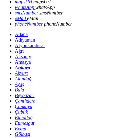
mapsUrl
mapsUrl
whatsApp
whatsApp
smsNumber
smsNumber
eMail
eMail
phoneNumber
phoneNumber
Adana
Adıyaman
Afyonkarahisar
Ağrı
Aksaray
Amasya
Ankara
Akyurt
Altındağ
Ayaş
Bala
Beypazarı
Çamlıdere
Çankaya
Çubuk
Elmadağ
Etimesgut
Evren
Gölbaşı