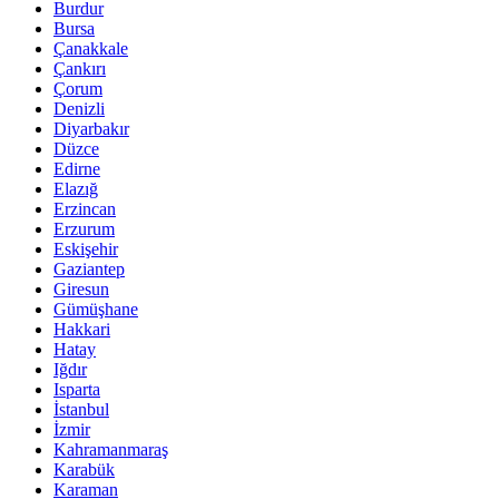
Burdur
Bursa
Çanakkale
Çankırı
Çorum
Denizli
Diyarbakır
Düzce
Edirne
Elazığ
Erzincan
Erzurum
Eskişehir
Gaziantep
Giresun
Gümüşhane
Hakkari
Hatay
Iğdır
Isparta
İstanbul
İzmir
Kahramanmaraş
Karabük
Karaman