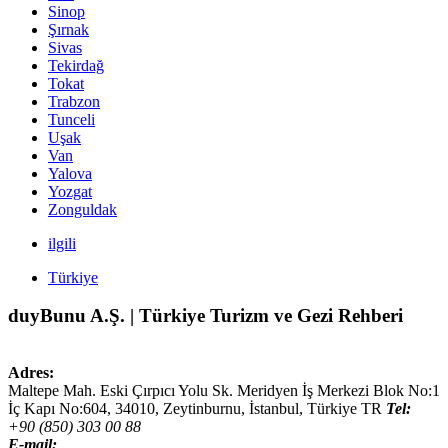
Sinop
Şırnak
Sivas
Tekirdağ
Tokat
Trabzon
Tunceli
Uşak
Van
Yalova
Yozgat
Zonguldak
ilgili
Türkiye
duyBunu A.Ş. | Türkiye Turizm ve Gezi Rehberi
Adres:
Maltepe Mah. Eski Çırpıcı Yolu Sk. Meridyen İş Merkezi Blok No:1
İç Kapı No:604,
34010
,
Zeytinburnu, İstanbul
,
Türkiye
TR
Tel:
+90 (850) 303 00 88
E-mail: