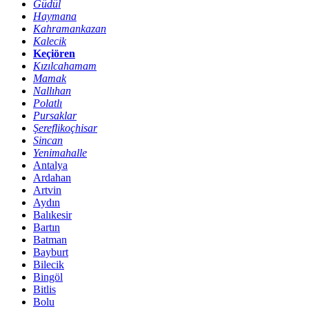
Güdül
Haymana
Kahramankazan
Kalecik
Keçiören
Kızılcahamam
Mamak
Nallıhan
Polatlı
Pursaklar
Şereflikoçhisar
Sincan
Yenimahalle
Antalya
Ardahan
Artvin
Aydın
Balıkesir
Bartın
Batman
Bayburt
Bilecik
Bingöl
Bitlis
Bolu