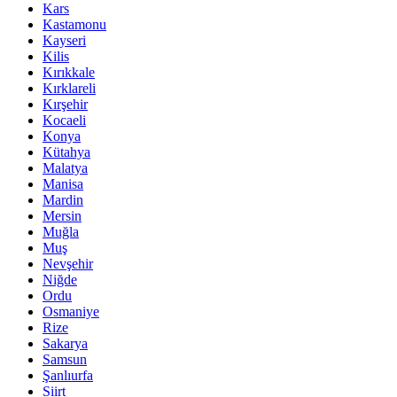
Kars
Kastamonu
Kayseri
Kilis
Kırıkkale
Kırklareli
Kırşehir
Kocaeli
Konya
Kütahya
Malatya
Manisa
Mardin
Mersin
Muğla
Muş
Nevşehir
Niğde
Ordu
Osmaniye
Rize
Sakarya
Samsun
Şanlıurfa
Siirt