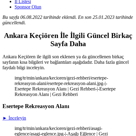
İl Listesi
Sponsor Olun
Bu sayfa 06.08.2022 tarihinde eklendi. En son 25.01.2023 tarihinde
güncellendi.
Ankara Keçiören İle İlgili Güncel Birkaç
Sayfa Daha
Ankara Keçiören ile ilgili son eklenen ya da güncellenen birkaç
sayfanın kısa bilgileri ve bağlantıları aşağıdadır. Daha fazla güncel
faydalı bilgi inceleyin.
img/tr/min/ankara/kecioren/gezi-rehberi/esertepe-
rekreasyon-alani/esertepe-rekreasyon-alani.jpg-|-
Esertepe Rekreasyon Alanı | Gezi Rehberi-|-Esertepe
Rekreasyon Alanı | Gezi Rehberi
Esertepe Rekreasyon Alanı
► İnceleyin
img/tr/min/ankara/kecioren/gezi-rehberi/asagi-
eglence/asagi-eglence.jpg-|-Aşağı Eğlence | Gezi