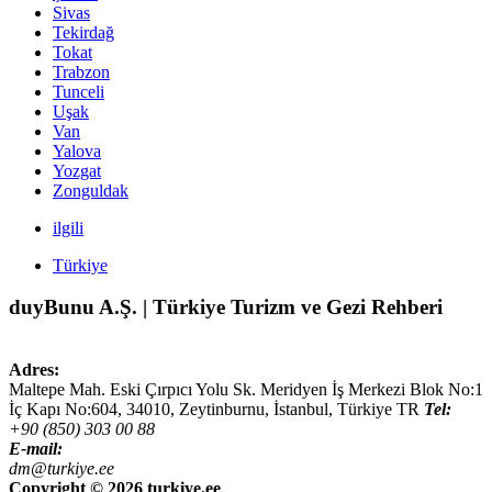
Sivas
Tekirdağ
Tokat
Trabzon
Tunceli
Uşak
Van
Yalova
Yozgat
Zonguldak
ilgili
Türkiye
duyBunu A.Ş. | Türkiye Turizm ve Gezi Rehberi
Adres:
Maltepe Mah. Eski Çırpıcı Yolu Sk. Meridyen İş Merkezi Blok No:1
İç Kapı No:604,
34010
,
Zeytinburnu, İstanbul
,
Türkiye
TR
Tel:
+90 (850) 303 00 88
E-mail:
dm@turkiye.ee
Copyright ©
2026 turkiye.ee