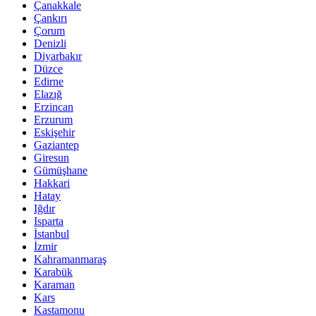
Çanakkale
Çankırı
Çorum
Denizli
Diyarbakır
Düzce
Edirne
Elazığ
Erzincan
Erzurum
Eskişehir
Gaziantep
Giresun
Gümüşhane
Hakkari
Hatay
Iğdır
Isparta
İstanbul
İzmir
Kahramanmaraş
Karabük
Karaman
Kars
Kastamonu