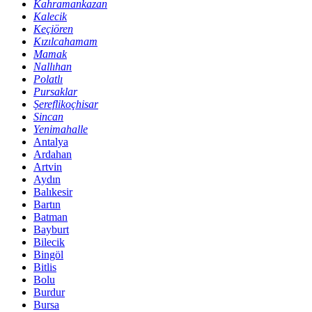
Kahramankazan
Kalecik
Keçiören
Kızılcahamam
Mamak
Nallıhan
Polatlı
Pursaklar
Şereflikoçhisar
Sincan
Yenimahalle
Antalya
Ardahan
Artvin
Aydın
Balıkesir
Bartın
Batman
Bayburt
Bilecik
Bingöl
Bitlis
Bolu
Burdur
Bursa