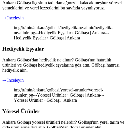
Ankara Gölbaşı ilçesinin tadı damağınızda kalacak meşhur yöresel
yemeklerini ve yerel lezzetlerini bu sayfada yayınlıyoruz.
➞ İnceleyin
img/tr/min/ankara/golbasi/hediyelik-ne-alinir/hediyelik-
ne-alinir.jpg-|-Hediyelik Eşyalar › Gölbaşı | Ankara-|-
Hediyelik Eşyalar › Gölbaşı | Ankara
Hediyelik Eşyalar
Ankara Gölbaşı'dan hediyelik ne alınır? Gölbaşı'nın hatıralık
ürünleri ve Gölbaşı hediyelik eşyalarına göz atın. Gölbaşı hatırası
hediyelik alın.
➞ İnceleyin
img/tr/min/ankara/golbasi/yoresel-urunler/yoresel-
urunler.jpg-|-Yöresel Ürünler › Gölbaşı | Ankara-|-
Yöresel Ürünler › Gölbaşı | Ankara
Yöresel Ürünler
Ankara Gölbaşı yöresel ürünleri nelerdir? Gölbaşı'nın yerel tarım ve
gıda ürünlerine göz atın. Gölbaşı'dan doğal ürünler alın.