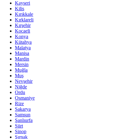
Kayseri
Kilis
Kırıkkale
Kırklareli
Kırşehir
Kocaeli
Konya
Kütahya
Malatya
Manisa
Mardin
Mersin
Muğla
Muş
Nevşehir
Niğde
Ordu
Osmaniye
Rize
Sakarya
Samsun
Şanlıurfa
Siirt
Sinop
Şırnak