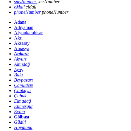
smsNumber
smsNumber
eMail
eMail
phoneNumber
phoneNumber
Adana
Adıyaman
Afyonkarahisar
Ağrı
Aksaray
Amasya
Ankara
Akyurt
Altındağ
Ayaş
Bala
Beypazarı
Çamlıdere
Çankaya
Çubuk
Elmadağ
Etimesgut
Evren
Gölbaşı
Güdül
Haymana