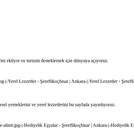
rini ekliyor ve turizmi desteklemek için dünyaya açıyoruz.
jpg-|-Yerel Lezzetler › Şereflikoçhisar | Ankara-|-Yerel Lezzetler › Şeref
sel yemeklerini ve yerel lezzetlerini bu sayfada yayınlıyoruz.
e-alinir.jpg-|-Hediyelik Eşyalar › Şereflikoçhisar | Ankara-|-Hediyelik E