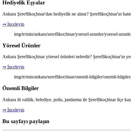
Hediyelik Eşyalar
Ankara Şereflikoçhisar'dan hediyelik ne alınır? Şereflikoçhisar'ın hatır
➞ İnceleyin
img/tr/min/ankara/sereflikochisar/yoresel-urunler/yoresel-urunle
Yöresel Ürünler
Ankara Şereflikoçhisar yöresel ürünleri nelerdir? Şereflikoçhisar'ın yer
➞ İnceleyin
img/tr/min/ankara/sereflikochisar/onemli-bilgiler/onemli-bilgiler
Önemli Bilgiler
Ankara ili valilik, belediye, polis, jandarma ile Şereflikoçhisar ilçe ka
➞ İnceleyin
Bu sayfayı paylaşın