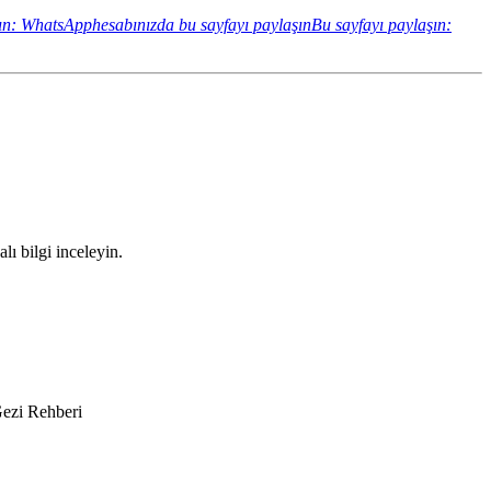
ın: WhatsApphesabınızda bu sayfayı paylaşın
Bu sayfayı paylaşın:
lı bilgi inceleyin.
 Gezi Rehberi