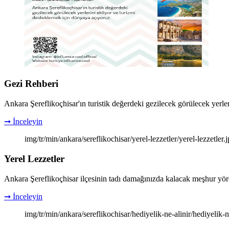
Gezi Rehberi
Ankara Şereflikoçhisar'ın turistik değerdeki gezilecek görülecek yerle
➞ İnceleyin
img/tr/min/ankara/sereflikochisar/yerel-lezzetler/yerel-lezzetler.
Yerel Lezzetler
Ankara Şereflikoçhisar ilçesinin tadı damağınızda kalacak meşhur yöre
➞ İnceleyin
img/tr/min/ankara/sereflikochisar/hediyelik-ne-alinir/hediyelik-n