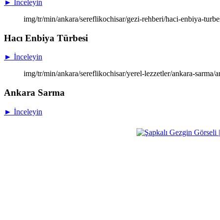
► İnceleyin
img/tr/min/ankara/sereflikochisar/gezi-rehberi/haci-enbiya-turb
Hacı Enbiya Türbesi
► İnceleyin
img/tr/min/ankara/sereflikochisar/yerel-lezzetler/ankara-sarma
Ankara Sarma
► İnceleyin