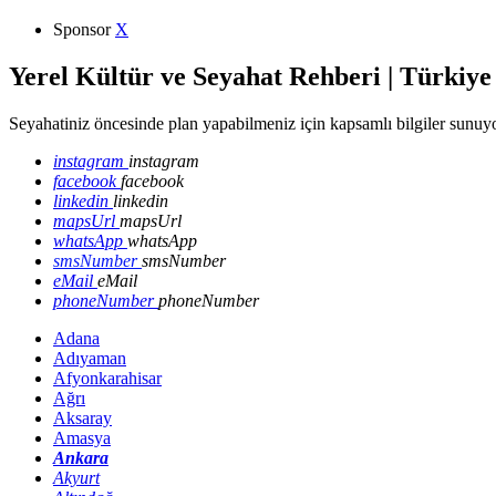
Sponsor
X
Yerel Kültür ve Seyahat Rehberi | Türkiye
Seyahatiniz öncesinde plan yapabilmeniz için kapsamlı bilgiler sunuyo
instagram
instagram
facebook
facebook
linkedin
linkedin
mapsUrl
mapsUrl
whatsApp
whatsApp
smsNumber
smsNumber
eMail
eMail
phoneNumber
phoneNumber
Adana
Adıyaman
Afyonkarahisar
Ağrı
Aksaray
Amasya
Ankara
Akyurt