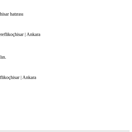
hisar hatırası
ereflikoçhisar | Ankara
lın.
eflikoçhisar | Ankara