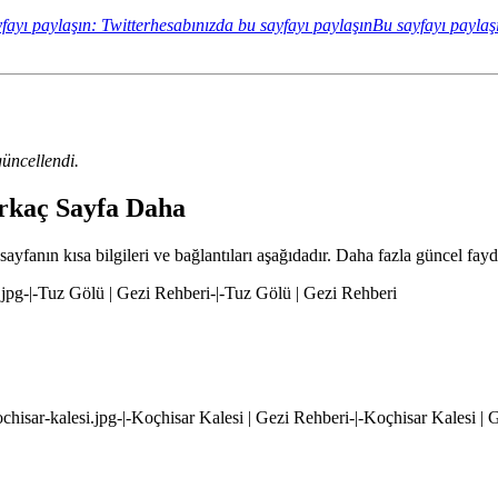
fayı paylaşın: Twitterhesabınızda bu sayfayı paylaşın
Bu sayfayı paylaş
üncellendi.
irkaç Sayfa Daha
ayfanın kısa bilgileri ve bağlantıları aşağıdadır. Daha fazla güncel fayda
u.jpg-|-Tuz Gölü | Gezi Rehberi-|-Tuz Gölü | Gezi Rehberi
ochisar-kalesi.jpg-|-Koçhisar Kalesi | Gezi Rehberi-|-Koçhisar Kalesi |