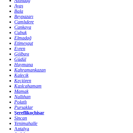
Altındağ
Ayaş
Bala
Beypazarı
Çamlıdere
Çankaya
Çubuk
Elmadağ
Etimesgut
Evren
Gölbaşı
Güdül
Haymana
Kahramankazan
Kalecik
Keçiören
Kızılcahamam
Mamak
Nallıhan
Polatlı
Pursaklar
Şereflikoçhisar
Sincan
Yenimahalle
Antalya