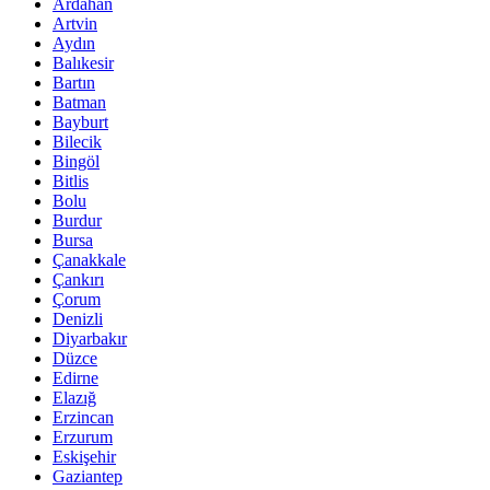
Ardahan
Artvin
Aydın
Balıkesir
Bartın
Batman
Bayburt
Bilecik
Bingöl
Bitlis
Bolu
Burdur
Bursa
Çanakkale
Çankırı
Çorum
Denizli
Diyarbakır
Düzce
Edirne
Elazığ
Erzincan
Erzurum
Eskişehir
Gaziantep