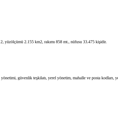
 312, yüzölçümü 2.155 km2, rakımı 858 mt., nüfusu 33.475 kişidir.
önetimi, güvenlik teşkilatı, yerel yönetim, mahalle ve posta kodları, yere