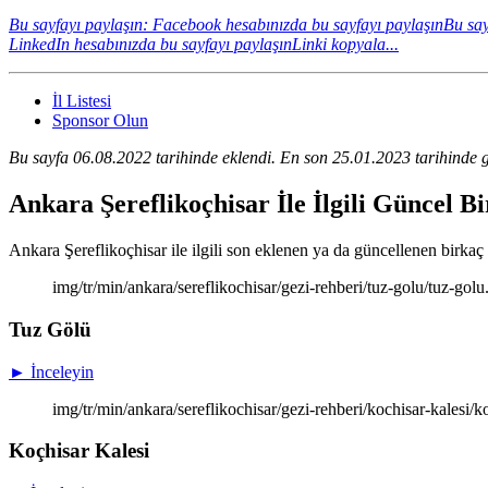
Bu sayfayı paylaşın: Facebook hesabınızda bu sayfayı paylaşın
Bu say
LinkedIn hesabınızda bu sayfayı paylaşın
Linki kopyala...
İl Listesi
Sponsor Olun
Bu sayfa 06.08.2022 tarihinde eklendi. En son 25.01.2023 tarihinde g
Ankara Şereflikoçhisar İle İlgili Güncel B
Ankara Şereflikoçhisar ile ilgili son eklenen ya da güncellenen birkaç s
img/tr/min/ankara/sereflikochisar/gezi-rehberi/tuz-golu/tuz-gol
Tuz Gölü
► İnceleyin
img/tr/min/ankara/sereflikochisar/gezi-rehberi/kochisar-kalesi/k
Koçhisar Kalesi