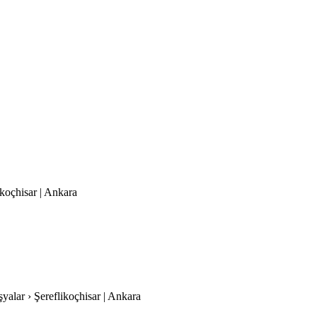
likoçhisar | Ankara
şyalar › Şereflikoçhisar | Ankara