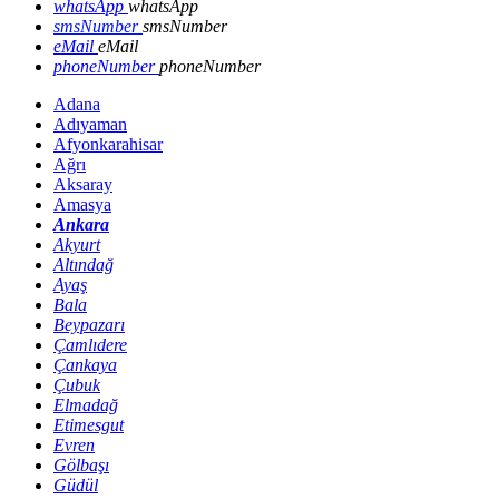
whatsApp
whatsApp
smsNumber
smsNumber
eMail
eMail
phoneNumber
phoneNumber
Adana
Adıyaman
Afyonkarahisar
Ağrı
Aksaray
Amasya
Ankara
Akyurt
Altındağ
Ayaş
Bala
Beypazarı
Çamlıdere
Çankaya
Çubuk
Elmadağ
Etimesgut
Evren
Gölbaşı
Güdül