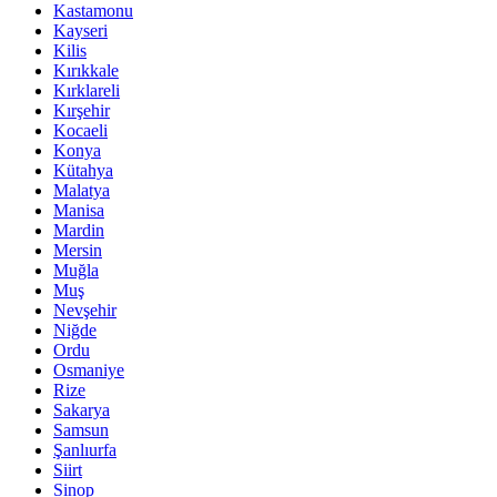
Kastamonu
Kayseri
Kilis
Kırıkkale
Kırklareli
Kırşehir
Kocaeli
Konya
Kütahya
Malatya
Manisa
Mardin
Mersin
Muğla
Muş
Nevşehir
Niğde
Ordu
Osmaniye
Rize
Sakarya
Samsun
Şanlıurfa
Siirt
Sinop