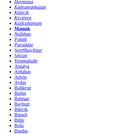
Haymana
Kahramankazan
Kalecik
Keçiören
Kızılcahamam
Mamak
Nallıhan
Polatlı
Pursaklar
Şereflikoçhisar
Sincan
Yenimahalle
Antalya
Ardahan
Artvin
Aydın
Balıkesir
Bartın
Batman
Bayburt
Bilecik
Bingöl
Bitlis
Bolu
Burdur