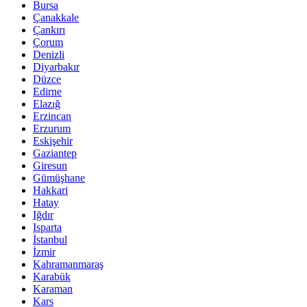
Bursa
Çanakkale
Çankırı
Çorum
Denizli
Diyarbakır
Düzce
Edirne
Elazığ
Erzincan
Erzurum
Eskişehir
Gaziantep
Giresun
Gümüşhane
Hakkari
Hatay
Iğdır
Isparta
İstanbul
İzmir
Kahramanmaraş
Karabük
Karaman
Kars