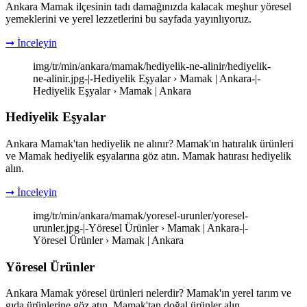
Ankara Mamak ilçesinin tadı damağınızda kalacak meşhur yöresel
yemeklerini ve yerel lezzetlerini bu sayfada yayınlıyoruz.
➞ İnceleyin
img/tr/min/ankara/mamak/hediyelik-ne-alinir/hediyelik-
ne-alinir.jpg-|-Hediyelik Eşyalar › Mamak | Ankara-|-
Hediyelik Eşyalar › Mamak | Ankara
Hediyelik Eşyalar
Ankara Mamak'tan hediyelik ne alınır? Mamak'ın hatıralık ürünleri
ve Mamak hediyelik eşyalarına göz atın. Mamak hatırası hediyelik
alın.
➞ İnceleyin
img/tr/min/ankara/mamak/yoresel-urunler/yoresel-
urunler.jpg-|-Yöresel Ürünler › Mamak | Ankara-|-
Yöresel Ürünler › Mamak | Ankara
Yöresel Ürünler
Ankara Mamak yöresel ürünleri nelerdir? Mamak'ın yerel tarım ve
gıda ürünlerine göz atın. Mamak'tan doğal ürünler alın.