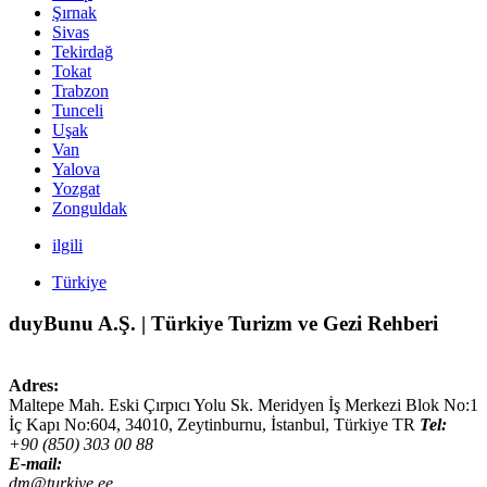
Şırnak
Sivas
Tekirdağ
Tokat
Trabzon
Tunceli
Uşak
Van
Yalova
Yozgat
Zonguldak
ilgili
Türkiye
duyBunu A.Ş. | Türkiye Turizm ve Gezi Rehberi
Adres:
Maltepe Mah. Eski Çırpıcı Yolu Sk. Meridyen İş Merkezi Blok No:1
İç Kapı No:604,
34010
,
Zeytinburnu, İstanbul
,
Türkiye
TR
Tel:
+90 (850) 303 00 88
E-mail:
dm@turkiye.ee