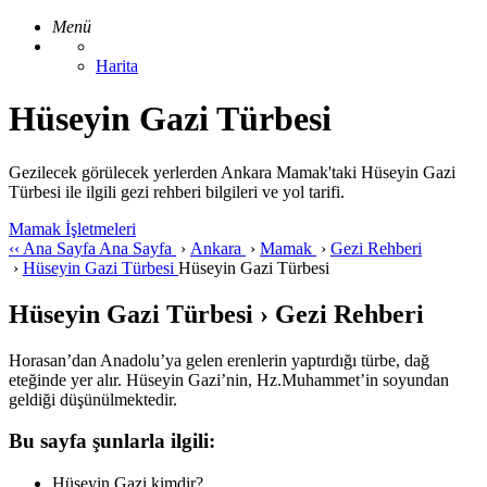
Menü
Harita
Hüseyin Gazi Türbesi
Gezilecek görülecek yerlerden Ankara Mamak'taki Hüseyin Gazi
Türbesi ile ilgili gezi rehberi bilgileri ve yol tarifi.
Mamak İşletmeleri
‹‹
Ana Sayfa
Ana Sayfa
›
Ankara
›
Mamak
›
Gezi Rehberi
›
Hüseyin Gazi Türbesi
Hüseyin Gazi Türbesi
Hüseyin Gazi Türbesi › Gezi Rehberi
Horasan’dan Anadolu’ya gelen erenlerin yaptırdığı türbe, dağ
eteğinde yer alır. Hüseyin Gazi’nin, Hz.Muhammet’in soyundan
geldiği düşünülmektedir.
Bu sayfa şunlarla ilgili:
Hüseyin Gazi kimdir?