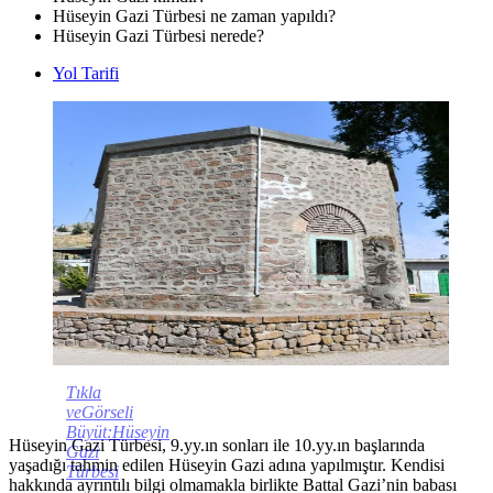
Hüseyin Gazi Türbesi ne zaman yapıldı?
Hüseyin Gazi Türbesi nerede?
Yol Tarifi
Tıkla
veGörseli
Büyüt:Hüseyin
Hüseyin Gazi Türbesi, 9.yy.ın sonları ile 10.yy.ın başlarında
Gazi
yaşadığı tahmin edilen Hüseyin Gazi adına yapılmıştır. Kendisi
Türbesi
hakkında ayrıntılı bilgi olmamakla birlikte Battal Gazi’nin babası