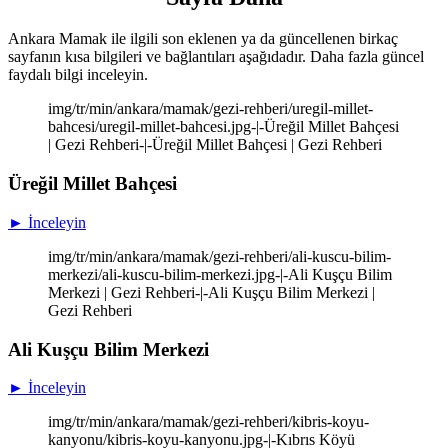
Ankara Mamak ile ilgili son eklenen ya da güncellenen birkaç
sayfanın kısa bilgileri ve bağlantıları aşağıdadır. Daha fazla güncel
faydalı bilgi inceleyin.
img/tr/min/ankara/mamak/gezi-rehberi/uregil-millet-
bahcesi/uregil-millet-bahcesi.jpg-|-Üreğil Millet Bahçesi
| Gezi Rehberi-|-Üreğil Millet Bahçesi | Gezi Rehberi
Üreğil Millet Bahçesi
► İnceleyin
img/tr/min/ankara/mamak/gezi-rehberi/ali-kuscu-bilim-
merkezi/ali-kuscu-bilim-merkezi.jpg-|-Ali Kuşçu Bilim
Merkezi | Gezi Rehberi-|-Ali Kuşçu Bilim Merkezi |
Gezi Rehberi
Ali Kuşçu Bilim Merkezi
► İnceleyin
img/tr/min/ankara/mamak/gezi-rehberi/kibris-koyu-
kanyonu/kibris-koyu-kanyonu.jpg-|-Kıbrıs Köyü