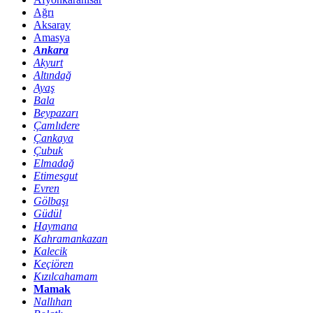
Ağrı
Aksaray
Amasya
Ankara
Akyurt
Altındağ
Ayaş
Bala
Beypazarı
Çamlıdere
Çankaya
Çubuk
Elmadağ
Etimesgut
Evren
Gölbaşı
Güdül
Haymana
Kahramankazan
Kalecik
Keçiören
Kızılcahamam
Mamak
Nallıhan