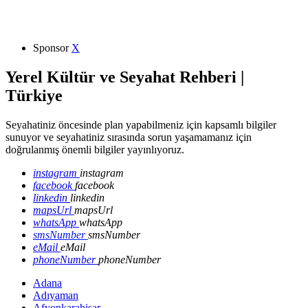
Sponsor
X
Yerel Kültür ve Seyahat Rehberi |
Türkiye
Seyahatiniz öncesinde plan yapabilmeniz için kapsamlı bilgiler
sunuyor ve seyahatiniz sırasında sorun yaşamamanız için
doğrulanmış önemli bilgiler yayınlıyoruz.
instagram
instagram
facebook
facebook
linkedin
linkedin
mapsUrl
mapsUrl
whatsApp
whatsApp
smsNumber
smsNumber
eMail
eMail
phoneNumber
phoneNumber
Adana
Adıyaman
Afyonkarahisar