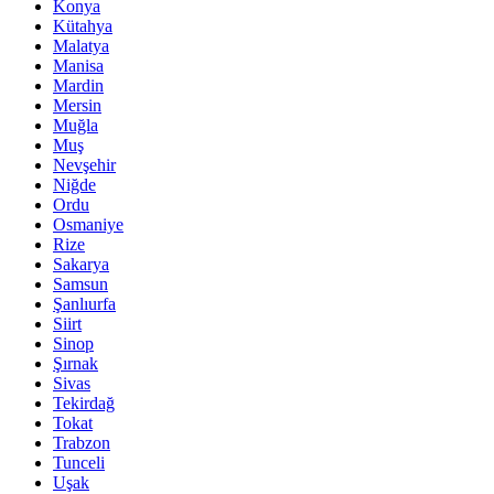
Konya
Kütahya
Malatya
Manisa
Mardin
Mersin
Muğla
Muş
Nevşehir
Niğde
Ordu
Osmaniye
Rize
Sakarya
Samsun
Şanlıurfa
Siirt
Sinop
Şırnak
Sivas
Tekirdağ
Tokat
Trabzon
Tunceli
Uşak