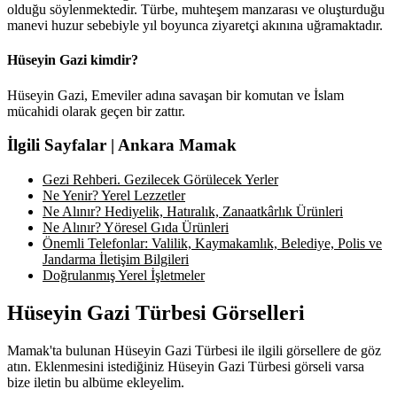
olduğu söylenmektedir. Türbe, muhteşem manzarası ve oluşturduğu
manevi huzur sebebiyle yıl boyunca ziyaretçi akınına uğramaktadır.
Hüseyin Gazi kimdir?
Hüseyin Gazi, Emeviler adına savaşan bir komutan ve İslam
mücahidi olarak geçen bir zattır.
İlgili Sayfalar | Ankara Mamak
Gezi Rehberi. Gezilecek Görülecek Yerler
Ne Yenir? Yerel Lezzetler
Ne Alınır? Hediyelik, Hatıralık, Zanaatkârlık Ürünleri
Ne Alınır? Yöresel Gıda Ürünleri
Önemli Telefonlar: Valilik, Kaymakamlık, Belediye, Polis ve
Jandarma İletişim Bilgileri
Doğrulanmış Yerel İşletmeler
Hüseyin Gazi Türbesi Görselleri
Mamak'ta bulunan Hüseyin Gazi Türbesi ile ilgili görsellere de göz
atın. Eklenmesini istediğiniz Hüseyin Gazi Türbesi görseli varsa
bize iletin bu albüme ekleyelim.