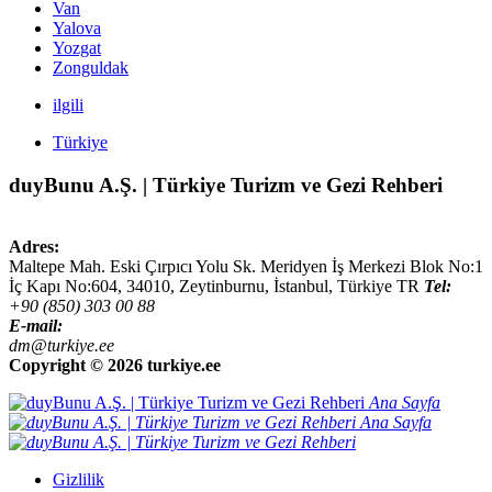
Van
Yalova
Yozgat
Zonguldak
ilgili
Türkiye
duyBunu A.Ş. | Türkiye Turizm ve Gezi Rehberi
Adres:
Maltepe Mah. Eski Çırpıcı Yolu Sk. Meridyen İş Merkezi Blok No:1
İç Kapı No:604,
34010
,
Zeytinburnu, İstanbul
,
Türkiye
TR
Tel:
+90 (850) 303 00 88
E-mail:
dm@turkiye.ee
Copyright ©
2026 turkiye.ee
Ana Sayfa
Ana Sayfa
Gizlilik