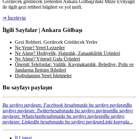
Gezilecek görülecek yerlerden Ankara Gölbaşı'daki Müze Evliyagil
ile ilgili gezi rehberi bilgileri ve yol tarifi.
➞ İnceleyin
İlgili Sayfalar | Ankara Gölbaşı
Gezi Rehberi. Gezilecek Görülecek Yerler
Ne Yenir? Yerel Lezzetler
Ne Alınır? Hediyelik, Hatıralık, Zanaatkârlık Ürünleri
Ne Alınır? Yöresel Gıda Ürünleri
Önemli Telefonlar: Valilik, Kaymakamlık, Belediye, Polis ve
Jandarma İletişim Bilgileri
Doğrulanmış Yerel İşletmeler
Bu sayfayı paylaşın
Bu sayfayı paylaşın: Facebook hesabınızda bu sayfayı paylaşın
Bu
sayfayı paylaşın: Twitterhesabınızda bu sayfayı paylaşın
Bu sayfayı
paylaşın: WhatsApphesabınızda bu sayfayı paylaşın
Bu sayfayı
paylaşın: LinkedIn hesabınızda bu sayfayı paylaşın
Linki kopyala...
İl Listesi