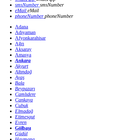
smsNumber
smsNumber
eMail
eMail
phoneNumber
phoneNumber
Adana
Adıyaman
Afyonkarahisar
Ağrı
Aksaray
Amasya
Ankara
Akyurt
Altındağ
Ayaş
Bala
Beypazarı
Çamlıdere
Çankaya
Çubuk
Elmadağ
Etimesgut
Evren
Gölbaşı
Güdül
Haymana