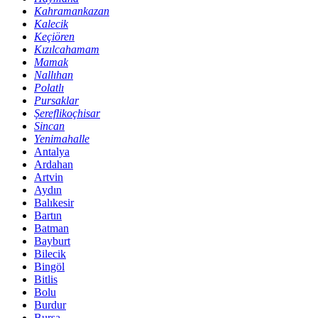
Kahramankazan
Kalecik
Keçiören
Kızılcahamam
Mamak
Nallıhan
Polatlı
Pursaklar
Şereflikoçhisar
Sincan
Yenimahalle
Antalya
Ardahan
Artvin
Aydın
Balıkesir
Bartın
Batman
Bayburt
Bilecik
Bingöl
Bitlis
Bolu
Burdur
Bursa