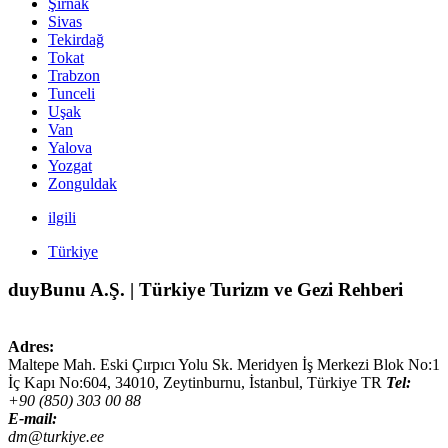
Şırnak
Sivas
Tekirdağ
Tokat
Trabzon
Tunceli
Uşak
Van
Yalova
Yozgat
Zonguldak
ilgili
Türkiye
duyBunu A.Ş. | Türkiye Turizm ve Gezi Rehberi
Adres:
Maltepe Mah. Eski Çırpıcı Yolu Sk. Meridyen İş Merkezi Blok No:1
İç Kapı No:604,
34010
,
Zeytinburnu, İstanbul
,
Türkiye
TR
Tel:
+90 (850) 303 00 88
E-mail:
dm@turkiye.ee