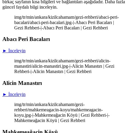
birkaç sayfanın kısa bilgileri ve bağlantıları aşağıdadır. Daha fazla
güncel faydalı bilgi inceleyin.
img/tr/min/ankara/kizilcahamam/gezi-rehberi/abaci-peri-
bacalari/abaci-peri-bacalari.jpg-|-Abacı Peri Bacaları |
Gezi Rehberi-|-Abacı Peri Bacaları | Gezi Rehberi
Abacı Peri Bacaları
► İnceleyin
img/tr/min/ankara/kizilcahamam/gezi-rehberi/alicin-
manastiri/alicin-manastiri.jpg-|-Alicin Manastırı | Gezi
Rehberi-|-Alicin Manastırı | Gezi Rehberi
Alicin Manastırı
► İnceleyin
img/tr/min/ankara/kizilcahamam/gezi-
rehberi/mahkemeagacin-koyu/mahkemeagacin-
koyu.jpg-|-Mahkemeağacin Köyü | Gezi Rehberi-|-
Mahkemeağacin Köyü | Gezi Rehberi
Mahkemeağacin Köyü