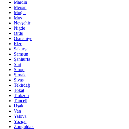
Mardin
Mersin
Muğla
Muş
Nevşehir
Niğde
Ordu
Osmaniye
Rize
Sakarya
Samsun
Şanlıurfa
Siirt
Sinop
Şırnak
Sivas
Tekirdağ
Tokat
Trabzon
Tunceli
Uşak
Van
Yalova
Yozgat
Zonguldak