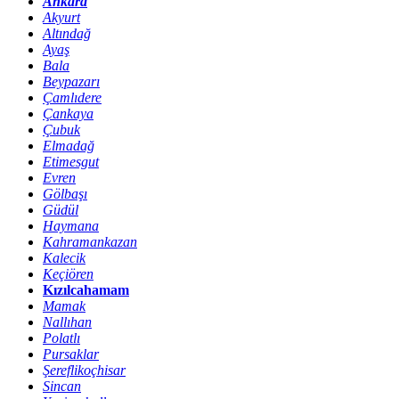
Ankara
Akyurt
Altındağ
Ayaş
Bala
Beypazarı
Çamlıdere
Çankaya
Çubuk
Elmadağ
Etimesgut
Evren
Gölbaşı
Güdül
Haymana
Kahramankazan
Kalecik
Keçiören
Kızılcahamam
Mamak
Nallıhan
Polatlı
Pursaklar
Şereflikoçhisar
Sincan