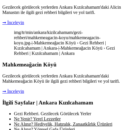
Gezilecek görülecek yerlerden Ankara Kızılcahamam'daki Alicin
Manastırı ile ilgili gezi rehberi bilgileri ve yol tarifi.
➞ İnceleyin
img/tr/min/ankara/kizilcahamam/gezi-
rehberi/mahkemeagacin-koyu/mahkemeagacin-
koyu.jpg-|-Mahkemeağacin Köyü › Gezi Rehberi |
Kızılcahamam | Ankara-|-Mahkemeağacin Köyü › Gezi
Rehberi | Kızılcahamam | Ankara
Mahkemeağacin Köyü
Gezilecek görülecek yerlerden Ankara Kızılcahamam'daki
Mahkemeağacin Köyü ile ilgili gezi rehberi bilgileri ve yol tarifi.
➞ İnceleyin
İlgili Sayfalar | Ankara Kızılcahamam
Gezi Rehberi. Gezilecek Görülecek Yerler
Ne Yenir? Yerel Lezzetler
Ne Alınır? Hediyelik, Hatıralık, Zanaatkârlık Ürünleri
Ne Alınır? Yöresel Gıda Ürünleri