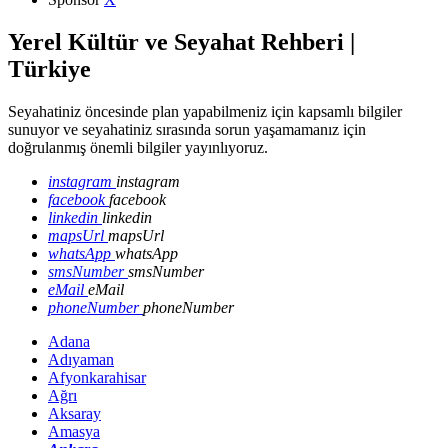
Yerel Kültür ve Seyahat Rehberi |
Türkiye
Seyahatiniz öncesinde plan yapabilmeniz için kapsamlı bilgiler
sunuyor ve seyahatiniz sırasında sorun yaşamamanız için
doğrulanmış önemli bilgiler yayınlıyoruz.
instagram
instagram
facebook
facebook
linkedin
linkedin
mapsUrl
mapsUrl
whatsApp
whatsApp
smsNumber
smsNumber
eMail
eMail
phoneNumber
phoneNumber
Adana
Adıyaman
Afyonkarahisar
Ağrı
Aksaray
Amasya