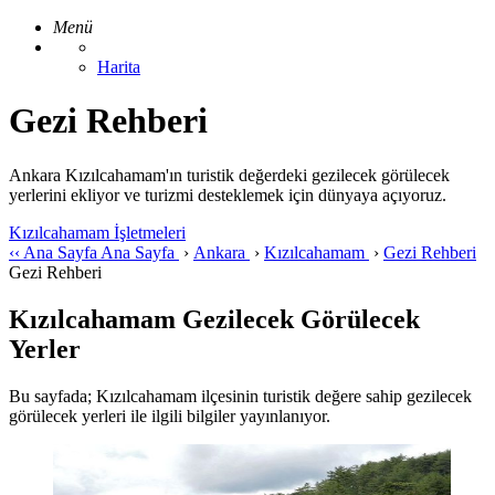
Menü
Harita
Gezi Rehberi
Ankara Kızılcahamam'ın turistik değerdeki gezilecek görülecek
yerlerini ekliyor ve turizmi desteklemek için dünyaya açıyoruz.
Kızılcahamam İşletmeleri
‹‹
Ana Sayfa
Ana Sayfa
›
Ankara
›
Kızılcahamam
›
Gezi Rehberi
Gezi Rehberi
Kızılcahamam Gezilecek Görülecek
Yerler
Bu sayfada; Kızılcahamam ilçesinin turistik değere sahip gezilecek
görülecek yerleri ile ilgili bilgiler yayınlanıyor.