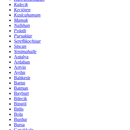
Kalecik
Keçiören
Kızılcahamam
Mamak
Nallıhan
Polatlı
Pursaklar
Şereflikoçhisar
Sincan
Yenimahalle
Antalya
Ardahan
Artvin
Aydın
Balıkesir
Bartın
Batman
Bayburt
Bilecik
Bingöl
Bitlis
Bolu
Burdur
Bursa
Çanakkale