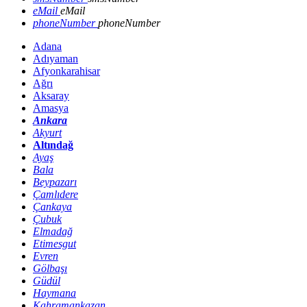
eMail
eMail
phoneNumber
phoneNumber
Adana
Adıyaman
Afyonkarahisar
Ağrı
Aksaray
Amasya
Ankara
Akyurt
Altındağ
Ayaş
Bala
Beypazarı
Çamlıdere
Çankaya
Çubuk
Elmadağ
Etimesgut
Evren
Gölbaşı
Güdül
Haymana
Kahramankazan