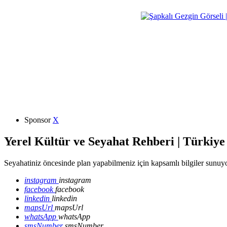
Sponsor
X
Yerel Kültür ve Seyahat Rehberi | Türkiye
Seyahatiniz öncesinde plan yapabilmeniz için kapsamlı bilgiler sunuyo
instagram
instagram
facebook
facebook
linkedin
linkedin
mapsUrl
mapsUrl
whatsApp
whatsApp
smsNumber
smsNumber