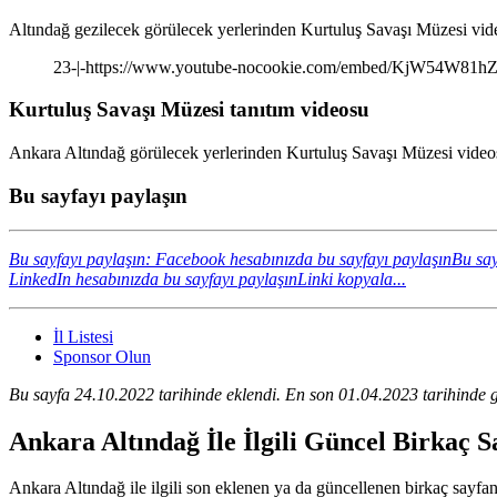
Altındağ gezilecek görülecek yerlerinden Kurtuluş Savaşı Müzesi vide
23-|-https://www.youtube-nocookie.com/embed/KjW54W81h
Kurtuluş Savaşı Müzesi tanıtım videosu
Ankara Altındağ görülecek yerlerinden Kurtuluş Savaşı Müzesi videosu
Bu sayfayı paylaşın
Bu sayfayı paylaşın: Facebook hesabınızda bu sayfayı paylaşın
Bu say
LinkedIn hesabınızda bu sayfayı paylaşın
Linki kopyala...
İl Listesi
Sponsor Olun
Bu sayfa 24.10.2022 tarihinde eklendi. En son 01.04.2023 tarihinde g
Ankara Altındağ İle İlgili Güncel Birkaç 
Ankara Altındağ ile ilgili son eklenen ya da güncellenen birkaç sayfanın