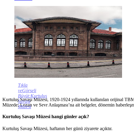
Tıkla
veGörseli
Büyüt:Kurtuluş
Kurtuluş Savaşı Müzesi, 1920-1924 yıllarında kullanılan orijinal TBM
Savaşı
Müzede; Lozan ve Sevr Anlaşması’na ait belgeler, dönemin haberleşme 
Müzesi
Kurtuluş Savaşı Müzesi hangi günler açık?
Kurtuluş Savaşı Müzesi, haftanın her günü ziyarete açıktır.