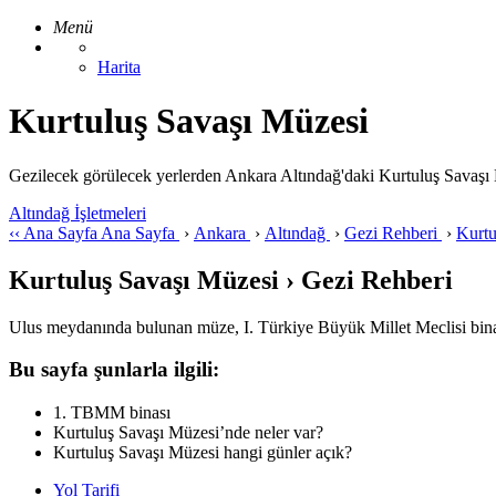
Menü
Harita
Kurtuluş Savaşı Müzesi
Gezilecek görülecek yerlerden Ankara Altındağ'daki Kurtuluş Savaşı Müzes
Altındağ İşletmeleri
‹‹
Ana Sayfa
Ana Sayfa
›
Ankara
›
Altındağ
›
Gezi Rehberi
›
Kurtu
Kurtuluş Savaşı Müzesi › Gezi Rehberi
Ulus meydanında bulunan müze, I. Türkiye Büyük Millet Meclisi bina
Bu sayfa şunlarla ilgili:
1. TBMM binası
Kurtuluş Savaşı Müzesi’nde neler var?
Kurtuluş Savaşı Müzesi hangi günler açık?
Yol Tarifi