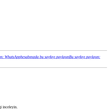
ın: WhatsApphesabınızda bu sayfayı paylaşın
Bu sayfayı paylaşın:
i inceleyin.