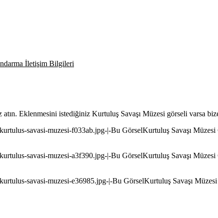
darma İletişim Bilgileri
z atın. Eklenmesini istediğiniz Kurtuluş Savaşı Müzesi görseli varsa biz
/kurtulus-savasi-muzesi-f033ab.jpg-|-Bu GörselKurtuluş Savaşı Müzesi Gö
/kurtulus-savasi-muzesi-a3f390.jpg-|-Bu GörselKurtuluş Savaşı Müzesi Gö
/kurtulus-savasi-muzesi-e36985.jpg-|-Bu GörselKurtuluş Savaşı Müzesi Gö