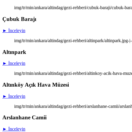
img/tr/min/ankara/altindag/gezi-rehberi/cubuk-baraji/cubuk-bar
Çubuk Barajı
► İnceleyin
img/tr/min/ankara/altindag/gezi-rehberi/altinpark/altinpark.jpg-
Altınpark
► İnceleyin
img/tr/min/ankara/altindag/gezi-rehberi/altinkoy-acik-hava-mu
Altınköy Açık Hava Müzesi
► İnceleyin
img/tr/min/ankara/altindag/gezi-rehberi/arslanhane-camii/arsla
Arslanhane Camii
► İnceleyin