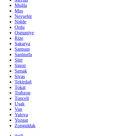
Muğla
Muş
Nevşehir
Niğde
Ordu
Osmaniye
Rize
Sakarya
Samsun
Şanlıurfa
Siirt
Sinop
Şırnak
Sivas
Tekirdağ
Tokat
Trabzon
Tunceli
Uşak
Van
Yalova
Yozgat
Zonguldak
ilgili