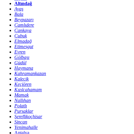
Altındağ
Ayaş
Bala
Beypazarı
Çamlıdere
Çankaya
Çubuk
Elmadağ
Etimesgut
Evren
Gölbaşı
Güdül
Haymana
Kahramankazan
Kalecik
Keçiören
Kızılcahamam
Mamak
Nallıhan
Polatlı
Pursaklar
Şereflikoçhisar
Sincan
Yenimahalle
Antalya