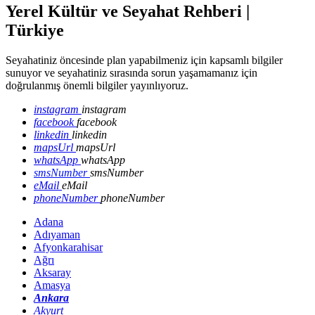
Yerel Kültür ve Seyahat Rehberi |
Türkiye
Seyahatiniz öncesinde plan yapabilmeniz için kapsamlı bilgiler
sunuyor ve seyahatiniz sırasında sorun yaşamamanız için
doğrulanmış önemli bilgiler yayınlıyoruz.
instagram
instagram
facebook
facebook
linkedin
linkedin
mapsUrl
mapsUrl
whatsApp
whatsApp
smsNumber
smsNumber
eMail
eMail
phoneNumber
phoneNumber
Adana
Adıyaman
Afyonkarahisar
Ağrı
Aksaray
Amasya
Ankara
Akyurt