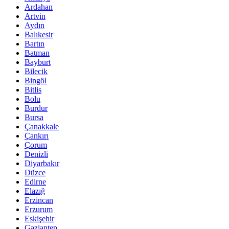
Ardahan
Artvin
Aydın
Balıkesir
Bartın
Batman
Bayburt
Bilecik
Bingöl
Bitlis
Bolu
Burdur
Bursa
Çanakkale
Çankırı
Çorum
Denizli
Diyarbakır
Düzce
Edirne
Elazığ
Erzincan
Erzurum
Eskişehir
Gaziantep