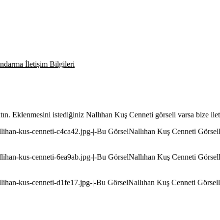
darma İletişim Bilgileri
atın. Eklenmesini istediğiniz Nallıhan Kuş Cenneti görseli varsa bize il
allihan-kus-cenneti-c4ca42.jpg-|-Bu GörselNallıhan Kuş Cenneti Görselle
allihan-kus-cenneti-6ea9ab.jpg-|-Bu GörselNallıhan Kuş Cenneti Görselle
allihan-kus-cenneti-d1fe17.jpg-|-Bu GörselNallıhan Kuş Cenneti Görselle