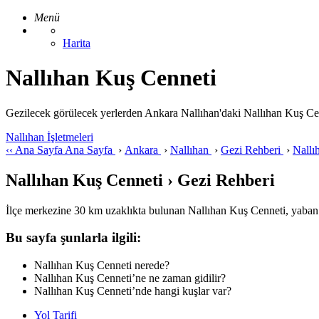
Menü
Harita
Nallıhan Kuş Cenneti
Gezilecek görülecek yerlerden Ankara Nallıhan'daki Nallıhan Kuş Cenneti 
Nallıhan İşletmeleri
‹‹
Ana Sayfa
Ana Sayfa
›
Ankara
›
Nallıhan
›
Gezi Rehberi
›
Nallı
Nallıhan Kuş Cenneti › Gezi Rehberi
İlçe merkezine 30 km uzaklıkta bulunan Nallıhan Kuş Cenneti, yaban ha
Bu sayfa şunlarla ilgili:
Nallıhan Kuş Cenneti nerede?
Nallıhan Kuş Cenneti’ne ne zaman gidilir?
Nallıhan Kuş Cenneti’nde hangi kuşlar var?
Yol Tarifi