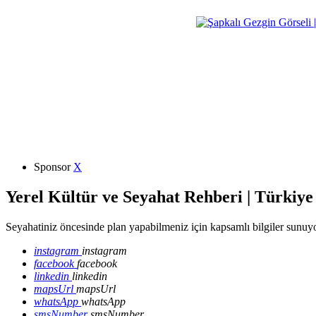
Sponsor
X
Yerel Kültür ve Seyahat Rehberi | Türkiye
Seyahatiniz öncesinde plan yapabilmeniz için kapsamlı bilgiler sunuyo
instagram
instagram
facebook
facebook
linkedin
linkedin
mapsUrl
mapsUrl
whatsApp
whatsApp
smsNumber
smsNumber