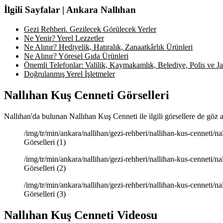
İlgili Sayfalar | Ankara Nallıhan
Gezi Rehberi. Gezilecek Görülecek Yerler
Ne Yenir? Yerel Lezzetler
Ne Alınır? Hediyelik, Hatıralık, Zanaatkârlık Ürünleri
Ne Alınır? Yöresel Gıda Ürünleri
Önemli Telefonlar: Valilik, Kaymakamlık, Belediye, Polis ve Jan
Doğrulanmış Yerel İşletmeler
Nallıhan Kuş Cenneti Görselleri
Nallıhan'da bulunan Nallıhan Kuş Cenneti ile ilgili görsellere de göz 
/img/tr/min/ankara/nallihan/gezi-rehberi/nallihan-kus-cenneti/n
Görselleri (1)
/img/tr/min/ankara/nallihan/gezi-rehberi/nallihan-kus-cenneti/n
Görselleri (2)
/img/tr/min/ankara/nallihan/gezi-rehberi/nallihan-kus-cenneti/n
Görselleri (3)
Nallıhan Kuş Cenneti Videosu