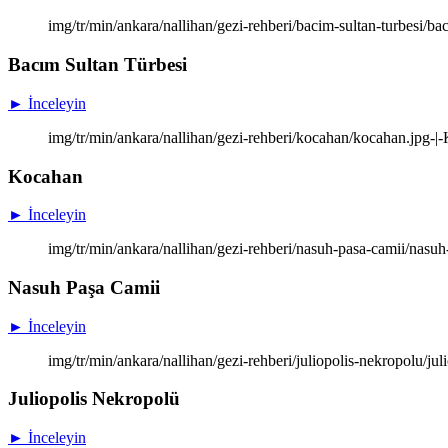
img/tr/min/ankara/nallihan/gezi-rehberi/bacim-sultan-turbesi/ba
Bacım Sultan Türbesi
► İnceleyin
img/tr/min/ankara/nallihan/gezi-rehberi/kocahan/kocahan.jpg-|
Kocahan
► İnceleyin
img/tr/min/ankara/nallihan/gezi-rehberi/nasuh-pasa-camii/nasu
Nasuh Paşa Camii
► İnceleyin
img/tr/min/ankara/nallihan/gezi-rehberi/juliopolis-nekropolu/ju
Juliopolis Nekropolü
► İnceleyin