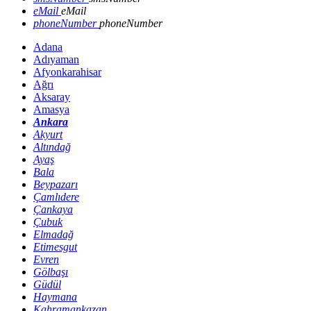
eMail
eMail
phoneNumber
phoneNumber
Adana
Adıyaman
Afyonkarahisar
Ağrı
Aksaray
Amasya
Ankara
Akyurt
Altındağ
Ayaş
Bala
Beypazarı
Çamlıdere
Çankaya
Çubuk
Elmadağ
Etimesgut
Evren
Gölbaşı
Güdül
Haymana
Kahramankazan