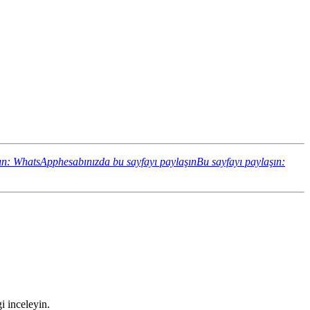
ın: WhatsApphesabınızda bu sayfayı paylaşın
Bu sayfayı paylaşın:
i inceleyin.