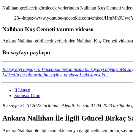
Nallıhan gezilecek görülecek yerlerinden Nallıhan Kuş Cenneti videos
23-|-https://www.youtube-nocookie.com/embed/HrnMh9Uwq
Nallıhan Kuş Cenneti tanıtım videosu
Ankara Nallıhan görülecek yerlerinden Nallıhan Kuş Cenneti videosunu
Bu sayfayı paylaşın
Bu sayfayı paylaşın: Facebook hesabınızda bu sayfayı paylaşın
Bu say
LinkedIn hesabınızda bu sayfayı paylaşın
Linki kopyala...
İl Listesi
Sponsor Olun
Bu sayfa 24.10.2022 tarihinde eklendi. En son 01.04.2023 tarihinde g
Ankara Nallıhan İle İlgili Güncel Birkaç 
Ankara Nallıhan ile ilgili son eklenen ya da güncellenen birkaç sayfanın