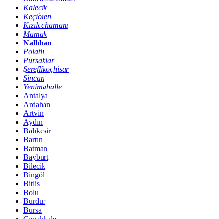
Kalecik
Keçiören
Kızılcahamam
Mamak
Nallıhan
Polatlı
Pursaklar
Şereflikoçhisar
Sincan
Yenimahalle
Antalya
Ardahan
Artvin
Aydın
Balıkesir
Bartın
Batman
Bayburt
Bilecik
Bingöl
Bitlis
Bolu
Burdur
Bursa
Çanakkale