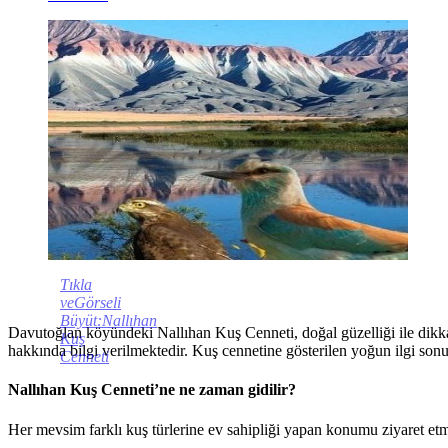
Tıkla
veGörseli
Büyüt:Nallıhan
Davutoğlan köyündeki Nallıhan Kuş Cenneti, doğal güzelliği ile dikka
Kuş
hakkında bilgi verilmektedir. Kuş cennetine gösterilen yoğun ilgi sonu
Cenneti
Nallıhan Kuş Cenneti’ne ne zaman gidilir?
Her mevsim farklı kuş türlerine ev sahipliği yapan konumu ziyaret et