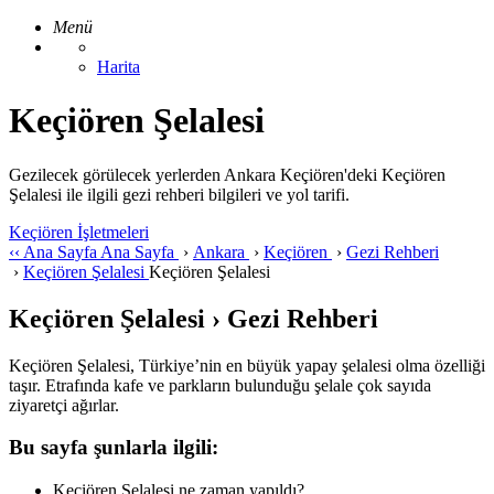
Menü
Harita
Keçiören Şelalesi
Gezilecek görülecek yerlerden Ankara Keçiören'deki Keçiören
Şelalesi ile ilgili gezi rehberi bilgileri ve yol tarifi.
Keçiören İşletmeleri
‹‹
Ana Sayfa
Ana Sayfa
›
Ankara
›
Keçiören
›
Gezi Rehberi
›
Keçiören Şelalesi
Keçiören Şelalesi
Keçiören Şelalesi › Gezi Rehberi
Keçiören Şelalesi, Türkiye’nin en büyük yapay şelalesi olma özelliği
taşır. Etrafında kafe ve parkların bulunduğu şelale çok sayıda
ziyaretçi ağırlar.
Bu sayfa şunlarla ilgili:
Keçiören Şelalesi ne zaman yapıldı?