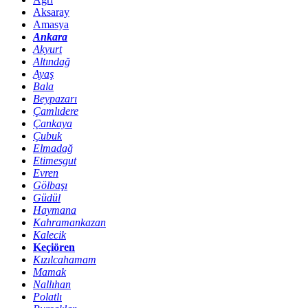
Aksaray
Amasya
Ankara
Akyurt
Altındağ
Ayaş
Bala
Beypazarı
Çamlıdere
Çankaya
Çubuk
Elmadağ
Etimesgut
Evren
Gölbaşı
Güdül
Haymana
Kahramankazan
Kalecik
Keçiören
Kızılcahamam
Mamak
Nallıhan
Polatlı