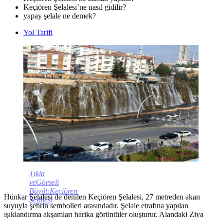
Keçiören Şelalesi’ne nasıl gidilir?
yapay şelale ne demek?
Yol Tarifi
Tıkla
veGörseli
Büyüt:Keçiören
Hünkar Şelalesi de denilen Keçiören Şelalesi, 27 metreden akan
Şelalesi
suyuyla şehrin sembolleri arasındadır. Şelale etrafına yapılan
ışıklandırma akşamları harika görüntüler oluşturur. Alandaki Ziya