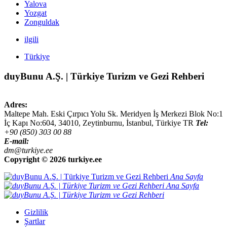
Yalova
Yozgat
Zonguldak
ilgili
Türkiye
duyBunu A.Ş. | Türkiye Turizm ve Gezi Rehberi
Adres:
Maltepe Mah. Eski Çırpıcı Yolu Sk. Meridyen İş Merkezi Blok No:1
İç Kapı No:604,
34010
,
Zeytinburnu, İstanbul
,
Türkiye
TR
Tel:
+90 (850) 303 00 88
E-mail:
dm@turkiye.ee
Copyright ©
2026 turkiye.ee
Ana Sayfa
Ana Sayfa
Gizlilik
Şartlar