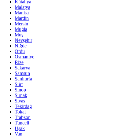
Kütahya
Malatya
Manisa
Mardin
Mersin
Muğla
Muş
Nevşehir
Niğde
Ordu
Osmaniye
Rize
Sakarya
Samsun
Şanlıurfa
Siirt
Sinop
Şırnak
Sivas
Tekirdağ
Tokat
Trabzon
Tunceli
Uşak
Van