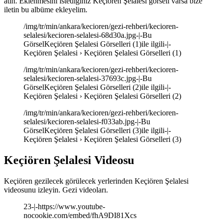
atın. Eklenmesini istediğiniz Keçiören Şelalesi görseli varsa bize
iletin bu albüme ekleyelim.
/img/tr/min/ankara/kecioren/gezi-rehberi/kecioren-
selalesi/kecioren-selalesi-68d30a.jpg-|-Bu
GörselKeçiören Şelalesi Görselleri (1)ile ilgili-|-
Keçiören Şelalesi › Keçiören Şelalesi Görselleri (1)
/img/tr/min/ankara/kecioren/gezi-rehberi/kecioren-
selalesi/kecioren-selalesi-37693c.jpg-|-Bu
GörselKeçiören Şelalesi Görselleri (2)ile ilgili-|-
Keçiören Şelalesi › Keçiören Şelalesi Görselleri (2)
/img/tr/min/ankara/kecioren/gezi-rehberi/kecioren-
selalesi/kecioren-selalesi-f033ab.jpg-|-Bu
GörselKeçiören Şelalesi Görselleri (3)ile ilgili-|-
Keçiören Şelalesi › Keçiören Şelalesi Görselleri (3)
Keçiören Şelalesi Videosu
Keçiören gezilecek görülecek yerlerinden Keçiören Şelalesi
videosunu izleyin. Gezi videoları.
23-|-https://www.youtube-
nocookie.com/embed/fhA9DI81Xcs