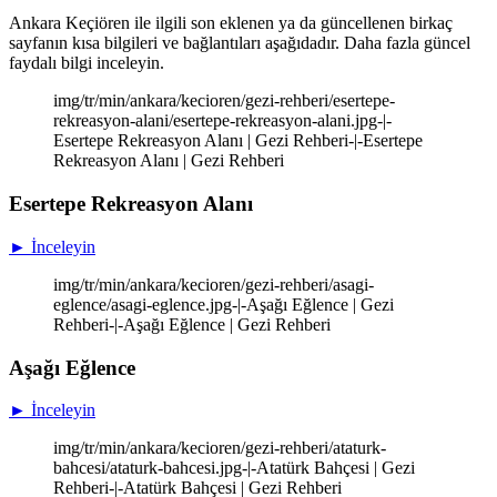
Ankara Keçiören ile ilgili son eklenen ya da güncellenen birkaç
sayfanın kısa bilgileri ve bağlantıları aşağıdadır. Daha fazla güncel
faydalı bilgi inceleyin.
img/tr/min/ankara/kecioren/gezi-rehberi/esertepe-
rekreasyon-alani/esertepe-rekreasyon-alani.jpg-|-
Esertepe Rekreasyon Alanı | Gezi Rehberi-|-Esertepe
Rekreasyon Alanı | Gezi Rehberi
Esertepe Rekreasyon Alanı
► İnceleyin
img/tr/min/ankara/kecioren/gezi-rehberi/asagi-
eglence/asagi-eglence.jpg-|-Aşağı Eğlence | Gezi
Rehberi-|-Aşağı Eğlence | Gezi Rehberi
Aşağı Eğlence
► İnceleyin
img/tr/min/ankara/kecioren/gezi-rehberi/ataturk-
bahcesi/ataturk-bahcesi.jpg-|-Atatürk Bahçesi | Gezi
Rehberi-|-Atatürk Bahçesi | Gezi Rehberi