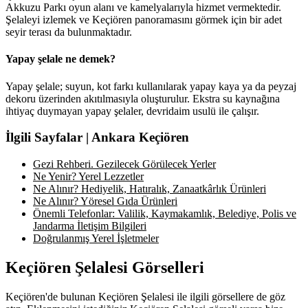
Akkuzu Parkı oyun alanı ve kamelyalarıyla hizmet vermektedir.
Şelaleyi izlemek ve Keçiören panoramasını görmek için bir adet
seyir terası da bulunmaktadır.
Yapay şelale ne demek?
Yapay şelale; suyun, kot farkı kullanılarak yapay kaya ya da peyzaj
dekoru üzerinden akıtılmasıyla oluşturulur. Ekstra su kaynağına
ihtiyaç duymayan yapay şelaler, devridaim usulü ile çalışır.
İlgili Sayfalar | Ankara Keçiören
Gezi Rehberi. Gezilecek Görülecek Yerler
Ne Yenir? Yerel Lezzetler
Ne Alınır? Hediyelik, Hatıralık, Zanaatkârlık Ürünleri
Ne Alınır? Yöresel Gıda Ürünleri
Önemli Telefonlar: Valilik, Kaymakamlık, Belediye, Polis ve
Jandarma İletişim Bilgileri
Doğrulanmış Yerel İşletmeler
Keçiören Şelalesi Görselleri
Keçiören'de bulunan Keçiören Şelalesi ile ilgili görsellere de göz