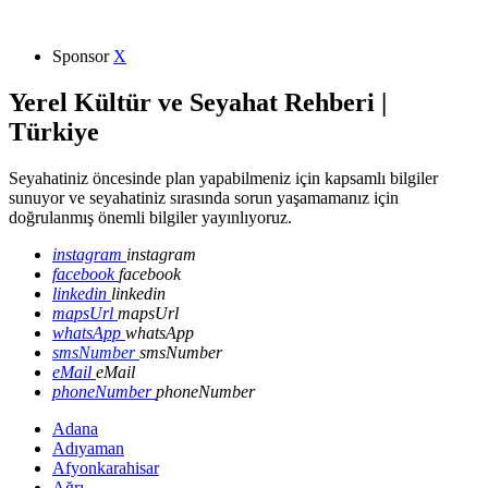
Sponsor
X
Yerel Kültür ve Seyahat Rehberi |
Türkiye
Seyahatiniz öncesinde plan yapabilmeniz için kapsamlı bilgiler
sunuyor ve seyahatiniz sırasında sorun yaşamamanız için
doğrulanmış önemli bilgiler yayınlıyoruz.
instagram
instagram
facebook
facebook
linkedin
linkedin
mapsUrl
mapsUrl
whatsApp
whatsApp
smsNumber
smsNumber
eMail
eMail
phoneNumber
phoneNumber
Adana
Adıyaman
Afyonkarahisar
Ağrı