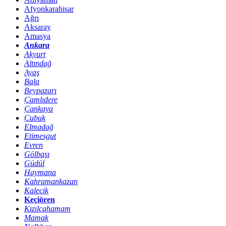
Afyonkarahisar
Ağrı
Aksaray
Amasya
Ankara
Akyurt
Altındağ
Ayaş
Bala
Beypazarı
Çamlıdere
Çankaya
Çubuk
Elmadağ
Etimesgut
Evren
Gölbaşı
Güdül
Haymana
Kahramankazan
Kalecik
Keçiören
Kızılcahamam
Mamak