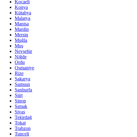
Kocaeli
Konya
Kütahya
Malatya
Manisa
Mardin
Mersin
Muğla
Muş
Nevşehir
Niğde
Ordu
Osmaniye
Rize
Sakarya
Samsun
Şanlıurfa
Siirt
Sinop
Şırnak
Sivas
Tekirdağ
Tokat
Trabzon
Tunceli