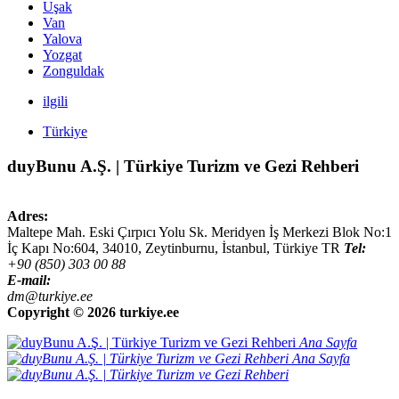
Uşak
Van
Yalova
Yozgat
Zonguldak
ilgili
Türkiye
duyBunu A.Ş. | Türkiye Turizm ve Gezi Rehberi
Adres:
Maltepe Mah. Eski Çırpıcı Yolu Sk. Meridyen İş Merkezi Blok No:1
İç Kapı No:604,
34010
,
Zeytinburnu, İstanbul
,
Türkiye
TR
Tel:
+90 (850) 303 00 88
E-mail:
dm@turkiye.ee
Copyright ©
2026 turkiye.ee
Ana Sayfa
Ana Sayfa