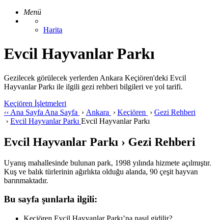
Menü
Harita
Evcil Hayvanlar Parkı
Gezilecek görülecek yerlerden Ankara Keçiören'deki Evcil
Hayvanlar Parkı ile ilgili gezi rehberi bilgileri ve yol tarifi.
Keçiören İşletmeleri
‹‹
Ana Sayfa
Ana Sayfa
›
Ankara
›
Keçiören
›
Gezi Rehberi
›
Evcil Hayvanlar Parkı
Evcil Hayvanlar Parkı
Evcil Hayvanlar Parkı › Gezi Rehberi
Uyanış mahallesinde bulunan park, 1998 yılında hizmete açılmıştır.
Kuş ve balık türlerinin ağırlıkta olduğu alanda, 90 çeşit hayvan
barınmaktadır.
Bu sayfa şunlarla ilgili:
Keçiören Evcil Hayvanlar Parkı’na nasıl gidilir?