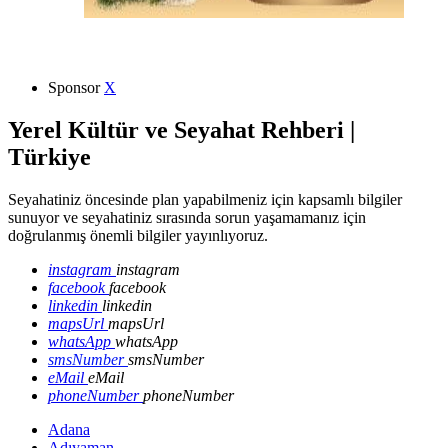
Sponsor
X
Yerel Kültür ve Seyahat Rehberi |
Türkiye
Seyahatiniz öncesinde plan yapabilmeniz için kapsamlı bilgiler
sunuyor ve seyahatiniz sırasında sorun yaşamamanız için
doğrulanmış önemli bilgiler yayınlıyoruz.
instagram
instagram
facebook
facebook
linkedin
linkedin
mapsUrl
mapsUrl
whatsApp
whatsApp
smsNumber
smsNumber
eMail
eMail
phoneNumber
phoneNumber
Adana
Adıyaman