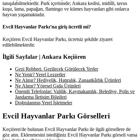
tanışılabilmektedir. Park içerisinde; Ankara kedisi, midilli, tavus
kuşu, lama, papağan, flamingo ve kümes hayvanları gibi onlarca
hayvan yaşamaktadır.
Evcil Hayvanlar Parkı’na giriş ücretli mi?
Keçiören Evcil Hayvanlar Parkı, ücretsiz şekilde ziyaret
edilebilmektedir.
İlgili Sayfalar | Ankara Keçiören
Gezi Rehberi. Gezilecek Görülecek Yerler
Ne Yenir? Yerel Lezzetler
Ne Alınır? Hediyelik, Hatıralık, Zanaatkârlık Ürünleri
Ne Alınır? Yöresel Gıda Ürünleri
Önemli Telefonlar: Valilik, Kaymakamlık, Belediye, Polis ve
Jandarma İletişim Bilgileri
Doğrulanmış Yerel İşletmeler
Evcil Hayvanlar Parkı Görselleri
Keçiören'de bulunan Evcil Hayvanlar Parkı ile ilgili görsellere de
göz atın. Eklenmesini istediğiniz Evcil Hayvanlar Parkı görseli varsa