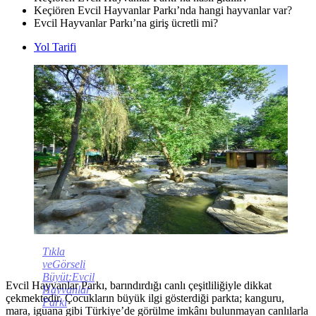
Keçiören Evcil Hayvanlar Parkı’nda hangi hayvanlar var?
Evcil Hayvanlar Parkı’na giriş ücretli mi?
Yol Tarifi
Tıkla
veGörseli
Büyüt:Evcil
Evcil Hayvanlar Parkı, barındırdığı canlı çeşitliliğiyle dikkat
Hayvanlar
çekmektedir. Çocukların büyük ilgi gösterdiği parkta; kanguru,
Parkı
mara, iguana gibi Türkiye’de görülme imkânı bulunmayan canlılarla