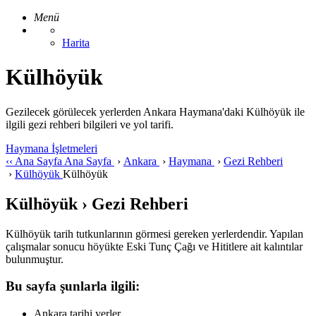
Menü
Harita
Külhöyük
Gezilecek görülecek yerlerden Ankara Haymana'daki Külhöyük ile
ilgili gezi rehberi bilgileri ve yol tarifi.
Haymana İşletmeleri
‹‹
Ana Sayfa
Ana Sayfa
›
Ankara
›
Haymana
›
Gezi Rehberi
›
Külhöyük
Külhöyük
Külhöyük › Gezi Rehberi
Külhöyük tarih tutkunlarının görmesi gereken yerlerdendir. Yapılan
çalışmalar sonucu höyükte Eski Tunç Çağı ve Hititlere ait kalıntılar
bulunmuştur.
Bu sayfa şunlarla ilgili:
Ankara tarihi yerler