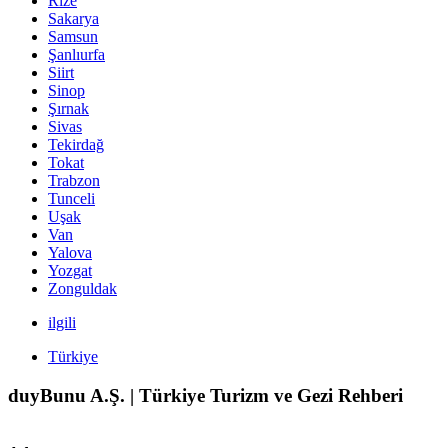
Rize
Sakarya
Samsun
Şanlıurfa
Siirt
Sinop
Şırnak
Sivas
Tekirdağ
Tokat
Trabzon
Tunceli
Uşak
Van
Yalova
Yozgat
Zonguldak
ilgili
Türkiye
duyBunu A.Ş. | Türkiye Turizm ve Gezi Rehberi