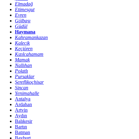
Elmadağ
Etimesgut
Evren
Gölbaşı
Güdül
Haymana
Kahramankazan
Kalecik
Keçiören
Kızılcahamam
Mamak
Nallıhan
Polatlı
Pursaklar
Şereflikoçhisar
Sincan
Yenimahalle
Antalya
Ardahan
Artvin
Aydın
Balıkesir
Bartın
Batman
Bayburt