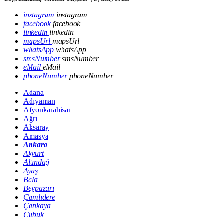
instagram
instagram
facebook
facebook
linkedin
linkedin
mapsUrl
mapsUrl
whatsApp
whatsApp
smsNumber
smsNumber
eMail
eMail
phoneNumber
phoneNumber
Adana
Adıyaman
Afyonkarahisar
Ağrı
Aksaray
Amasya
Ankara
Akyurt
Altındağ
Ayaş
Bala
Beypazarı
Çamlıdere
Çankaya
Çubuk