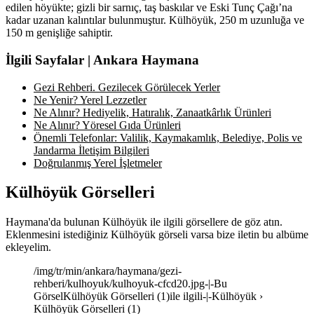
edilen höyükte; gizli bir sarnıç, taş baskılar ve Eski Tunç Çağı’na
kadar uzanan kalıntılar bulunmuştur. Külhöyük, 250 m uzunluğa ve
150 m genişliğe sahiptir.
İlgili Sayfalar | Ankara Haymana
Gezi Rehberi. Gezilecek Görülecek Yerler
Ne Yenir? Yerel Lezzetler
Ne Alınır? Hediyelik, Hatıralık, Zanaatkârlık Ürünleri
Ne Alınır? Yöresel Gıda Ürünleri
Önemli Telefonlar: Valilik, Kaymakamlık, Belediye, Polis ve
Jandarma İletişim Bilgileri
Doğrulanmış Yerel İşletmeler
Külhöyük Görselleri
Haymana'da bulunan Külhöyük ile ilgili görsellere de göz atın.
Eklenmesini istediğiniz Külhöyük görseli varsa bize iletin bu albüme
ekleyelim.
/img/tr/min/ankara/haymana/gezi-
rehberi/kulhoyuk/kulhoyuk-cfcd20.jpg-|-Bu
GörselKülhöyük Görselleri (1)ile ilgili-|-Külhöyük ›
Külhöyük Görselleri (1)