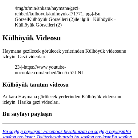
/img/tr/min/ankara/haymana/gezi-
rehberi/kulhoyuk/kulhoyuk-f71771.jpg-|-Bu
GörselKülhöyük Görselleri (2)ile ilgili-|-Külhöyük ›
Külhöyük Görselleri (2)
Külhöyük Videosu
Haymana gezilecek görülecek yerlerinden Külhöyük videosunu
izleyin. Gezi videoları.
23-|-https://www.youtube-
nocookie.com/embed/6cu5x52JiNI
Külhöyük tanıtım videosu
Ankara Haymana görülecek yerlerinden Külhöyük videosunu
izleyin. Harika gezi videoları.
Bu sayfayı paylaşın
Bu sayfayı paylaşın: Facebook hesabınızda bu sayfayı paylaşın
Bu
sayfayı paylaşın: Twitterhesabınızda bu sayfayı paylaşın
Bu sayfayı