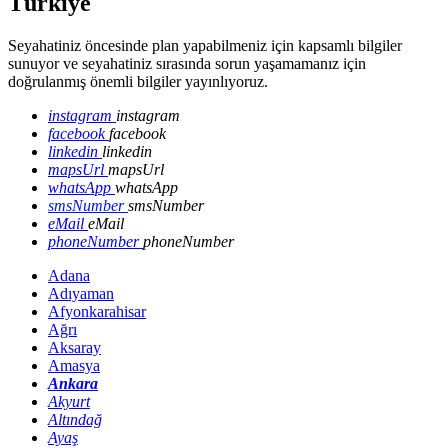
Türkiye
Seyahatiniz öncesinde plan yapabilmeniz için kapsamlı bilgiler
sunuyor ve seyahatiniz sırasında sorun yaşamamanız için
doğrulanmış önemli bilgiler yayınlıyoruz.
instagram
instagram
facebook
facebook
linkedin
linkedin
mapsUrl
mapsUrl
whatsApp
whatsApp
smsNumber
smsNumber
eMail
eMail
phoneNumber
phoneNumber
Adana
Adıyaman
Afyonkarahisar
Ağrı
Aksaray
Amasya
Ankara
Akyurt
Altındağ
Ayaş