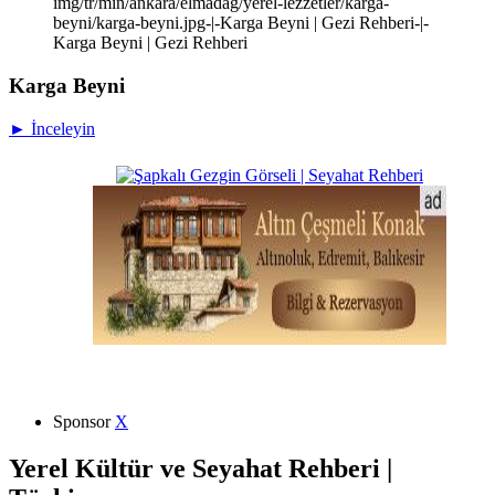
img/tr/min/ankara/elmadag/yerel-lezzetler/karga-
beyni/karga-beyni.jpg-|-Karga Beyni | Gezi Rehberi-|-
Karga Beyni | Gezi Rehberi
Karga Beyni
► İnceleyin
Sponsor
X
Yerel Kültür ve Seyahat Rehberi |