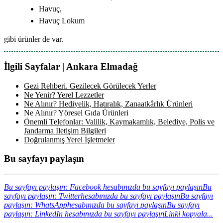
Havuç,
Havuç Lokum
gibi ürünler de var.
İlgili Sayfalar | Ankara Elmadağ
Gezi Rehberi. Gezilecek Görülecek Yerler
Ne Yenir? Yerel Lezzetler
Ne Alınır? Hediyelik, Hatıralık, Zanaatkârlık Ürünleri
Ne Alınır? Yöresel Gıda Ürünleri
Önemli Telefonlar: Valilik, Kaymakamlık, Belediye, Polis ve
Jandarma İletişim Bilgileri
Doğrulanmış Yerel İşletmeler
Bu sayfayı paylaşın
Bu sayfayı paylaşın: Facebook hesabınızda bu sayfayı paylaşın
Bu
sayfayı paylaşın: Twitterhesabınızda bu sayfayı paylaşın
Bu sayfayı
paylaşın: WhatsApphesabınızda bu sayfayı paylaşın
Bu sayfayı
paylaşın: LinkedIn hesabınızda bu sayfayı paylaşın
Linki kopyala...