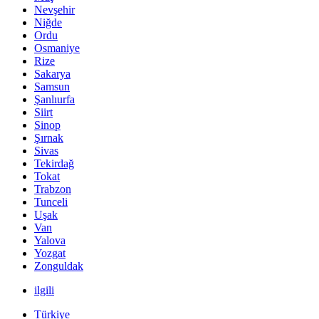
Nevşehir
Niğde
Ordu
Osmaniye
Rize
Sakarya
Samsun
Şanlıurfa
Siirt
Sinop
Şırnak
Sivas
Tekirdağ
Tokat
Trabzon
Tunceli
Uşak
Van
Yalova
Yozgat
Zonguldak
ilgili
Türkiye