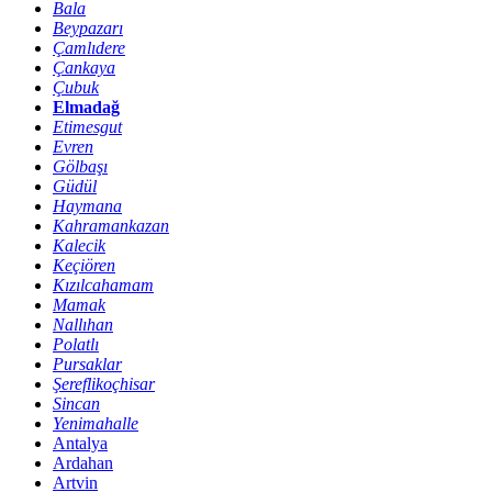
Bala
Beypazarı
Çamlıdere
Çankaya
Çubuk
Elmadağ
Etimesgut
Evren
Gölbaşı
Güdül
Haymana
Kahramankazan
Kalecik
Keçiören
Kızılcahamam
Mamak
Nallıhan
Polatlı
Pursaklar
Şereflikoçhisar
Sincan
Yenimahalle
Antalya
Ardahan
Artvin