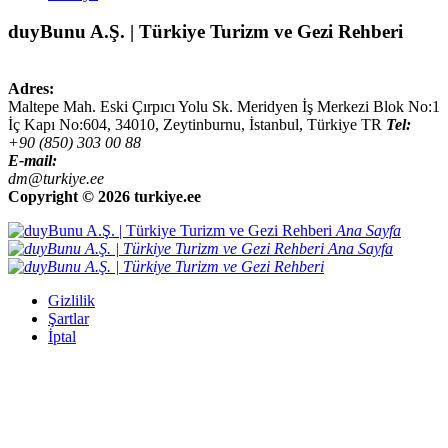
duyBunu A.Ş. | Türkiye Turizm ve Gezi Rehberi
Adres:
Maltepe Mah. Eski Çırpıcı Yolu Sk. Meridyen İş Merkezi Blok No:1
İç Kapı No:604,
34010
,
Zeytinburnu, İstanbul
,
Türkiye
TR
Tel:
+90 (850) 303 00 88
E-mail:
dm@turkiye.ee
Copyright ©
2026 turkiye.ee
Ana Sayfa
Ana Sayfa
Gizlilik
Şartlar
İptal