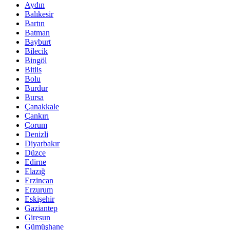
Aydın
Balıkesir
Bartın
Batman
Bayburt
Bilecik
Bingöl
Bitlis
Bolu
Burdur
Bursa
Çanakkale
Çankırı
Çorum
Denizli
Diyarbakır
Düzce
Edirne
Elazığ
Erzincan
Erzurum
Eskişehir
Gaziantep
Giresun
Gümüşhane