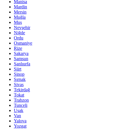
Manisa
Mardin
Mersin
Muğla
Muş
Nevşehir
Niğde
Ordu
Osmaniye
Rize
Sakarya
Samsun
Şanlıurfa
Siirt
Sinop
Şırnak
Sivas
Tekirdağ
Tokat
Trabzon
Tunceli
Uşak
Van
Yalova
Yozgat