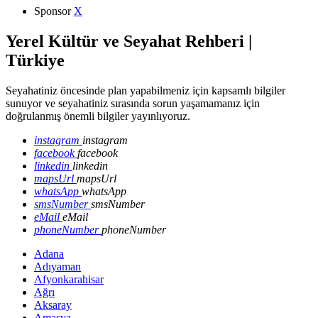
Sponsor
X
Yerel Kültür ve Seyahat Rehberi |
Türkiye
Seyahatiniz öncesinde plan yapabilmeniz için kapsamlı bilgiler
sunuyor ve seyahatiniz sırasında sorun yaşamamanız için
doğrulanmış önemli bilgiler yayınlıyoruz.
instagram
instagram
facebook
facebook
linkedin
linkedin
mapsUrl
mapsUrl
whatsApp
whatsApp
smsNumber
smsNumber
eMail
eMail
phoneNumber
phoneNumber
Adana
Adıyaman
Afyonkarahisar
Ağrı
Aksaray
Amasya