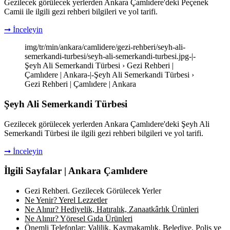
Gezilecek görülecek yerlerden Ankara Çamlıdere'deki Peçenek
Camii ile ilgili gezi rehberi bilgileri ve yol tarifi.
➞ İnceleyin
img/tr/min/ankara/camlidere/gezi-rehberi/seyh-ali-
semerkandi-turbesi/seyh-ali-semerkandi-turbesi.jpg-|-
Şeyh Ali Semerkandi Türbesi › Gezi Rehberi |
Çamlıdere | Ankara-|-Şeyh Ali Semerkandi Türbesi ›
Gezi Rehberi | Çamlıdere | Ankara
Şeyh Ali Semerkandi Türbesi
Gezilecek görülecek yerlerden Ankara Çamlıdere'deki Şeyh Ali
Semerkandi Türbesi ile ilgili gezi rehberi bilgileri ve yol tarifi.
➞ İnceleyin
İlgili Sayfalar | Ankara Çamlıdere
Gezi Rehberi. Gezilecek Görülecek Yerler
Ne Yenir? Yerel Lezzetler
Ne Alınır? Hediyelik, Hatıralık, Zanaatkârlık Ürünleri
Ne Alınır? Yöresel Gıda Ürünleri
Önemli Telefonlar: Valilik, Kaymakamlık, Belediye, Polis ve