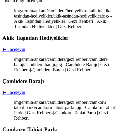
faydalı bilgi inceleyin.
img/tr/min/ankara/camlidere/hediyelik-ne-alinir/akik-
tasindan-hediyelikler/akik-tasindan-hediyelikler.jpg-|-
Akik Taşından Hediyelikler | Gezi Rehberi-|-Akik
Taşından Hediyelikler | Gezi Rehberi
Akik Taşından Hediyelikler
► İnceleyin
img/tr/min/ankara/camlidere/gezi-rehberi/camlidere-
baraji/camlidere-baraji.jpg-|-Çamlıdere Barajı | Gezi
Rehberi-|-Çamlıdere Barajı | Gezi Rehberi
Çamlıdere Barajı
► İnceleyin
img/tr/min/ankara/camlidere/gezi-rehberi/camkoru-
tabiat-parki/camkoru-tabiat-parki.jpg-|-Çamkoru Tabiat
Parkı | Gezi Rehberi-|-Çamkoru Tabiat Parkı | Gezi
Rehberi
Çamkoru Tabiat Parkı