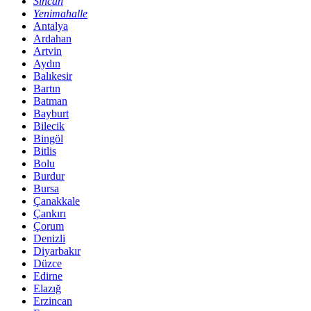
Sincan
Yenimahalle
Antalya
Ardahan
Artvin
Aydın
Balıkesir
Bartın
Batman
Bayburt
Bilecik
Bingöl
Bitlis
Bolu
Burdur
Bursa
Çanakkale
Çankırı
Çorum
Denizli
Diyarbakır
Düzce
Edirne
Elazığ
Erzincan