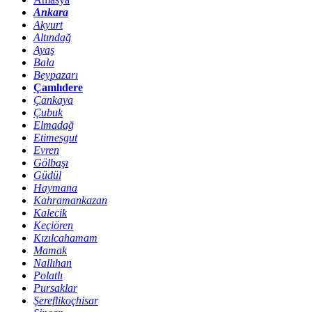
Ankara
Akyurt
Altındağ
Ayaş
Bala
Beypazarı
Çamlıdere
Çankaya
Çubuk
Elmadağ
Etimesgut
Evren
Gölbaşı
Güdül
Haymana
Kahramankazan
Kalecik
Keçiören
Kızılcahamam
Mamak
Nallıhan
Polatlı
Pursaklar
Şereflikoçhisar